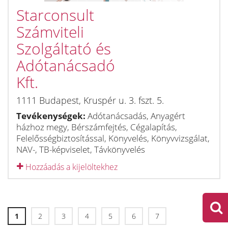
Starconsult
Számviteli
Szolgáltató és
Adótanácsadó
Kft.
1111
Budapest
,
Kruspér u. 3. fszt. 5.
Tevékenységek:
Adótanácsadás, Anyagért
házhoz megy, Bérszámfejtés, Cégalapítás,
Felelősségbiztosítással, Könyvelés, Könyvvizsgálat,
NAV-, TB-képviselet, Távkönyvelés
Hozzáadás a kijelöltekhez
1
2
3
4
5
6
7