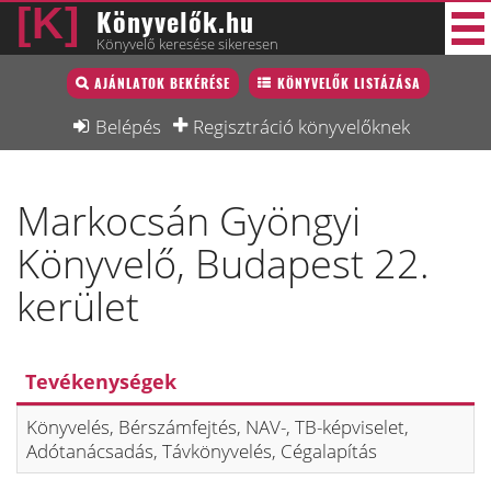
Könyvelők.hu
Könyvelő keresése sikeresen
Könyvelő lista
AJÁNLATOK BEKÉRÉSE
KÖNYVELŐK LISTÁZÁSA
33 új
Könyvelési munkák
Belépés
Regisztráció könyvelőknek
Fórum
Markocsán Gyöngyi
Interjú
Könyvelő, Budapest 22.
Blog
kerület
Állás
Képzésnaptár
Tevékenységek
Könyvelés, Bérszámfejtés, NAV-, TB-képviselet,
Adótanácsadás, Távkönyvelés, Cégalapítás