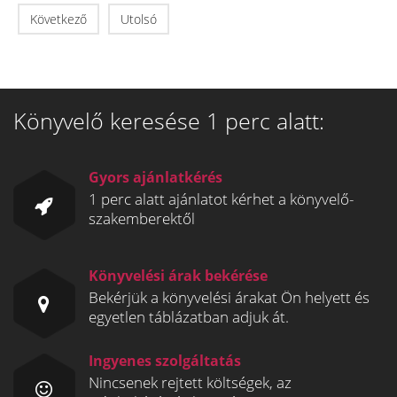
Következő
Utolsó
Könyvelő keresése 1 perc alatt:
Gyors ajánlatkérés
1 perc alatt ajánlatot kérhet a könyvelő-
szakemberektől
Könyvelési árak bekérése
Bekérjük a könyvelési árakat Ön helyett és
egyetlen táblázatban adjuk át.
Ingyenes szolgáltatás
Nincsenek rejtett költségek, az