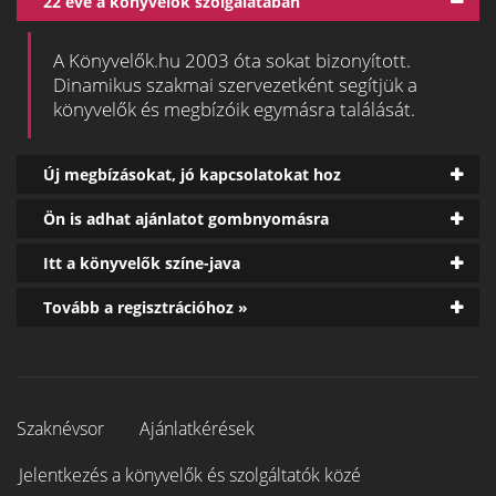
22 éve a könyvelők szolgálatában
A Könyvelők.hu 2003 óta sokat bizonyított.
Dinamikus szakmai szervezetként segítjük a
könyvelők és megbízóik egymásra találását.
Új megbízásokat, jó kapcsolatokat hoz
Ön is adhat ajánlatot gombnyomásra
Itt a könyvelők színe-java
Tovább a regisztrációhoz »
Szaknévsor
Ajánlatkérések
Jelentkezés a könyvelők és szolgáltatók közé