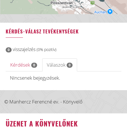
KÉRDÉS-VÁLASZ TEVÉKENYSÉGEK
visszajelzés
(0% pozitív)
0
Kérdések
Válaszok
0
0
Nincsenek bejegyzések.
© Manhercz Ferencné ev. - Könyvelő
ÜZENET A KÖNYVELŐNEK