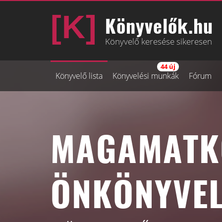
Könyvelők.hu
Könyvelő keresése sikeresen
44 új
Könyvelő lista
Könyvelési munkák
Fórum
MAGAMATKO
ÖNKÖNYVEL