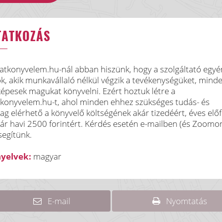
TATKOZÁS
tkonyvelem.hu-nál abban hiszünk, hogy a szolgáltató egyé
ók, akik munkavállaló nélkül végzik a tevékenységüket, mind
épesek magukat könyvelni. Ezért hoztuk létre a
onyvelem.hu-t, ahol minden ehhez szükséges tudás- és
g elérhető a könyvelő költségének akár tizedéért, éves előf
ár havi 2500 forintért. Kérdés esetén e-mailben (és Zoomon
segítünk.
nyelvek:
magyar
E-mail
Nyomtatás