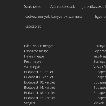
Szaknévsor
Ajánlatkérések
Jelentkezés a 
Kedvezmények könyvelők számára
Hírfigyelő
Kapcsolat
Bács-Kiskun megye
Baranya
Csongrád megye
Fejér m
Heves megye
Jász-Na
Pest megye
Somogy
Vas megye
Veszpré
Budapest 2. kerület
Budapest
Budapest 6. kerület
Budapest
Budapest 10. kerület
Budapest
Budapest 14. kerület
Budapest
Budapest 18. kerület
Budapest
Budapest 22. kerület
Budapest
Szeged
Miskolc