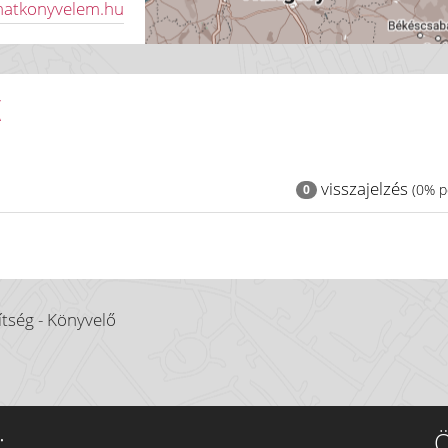
matkonyvelem.hu
K
visszajelzés
(0% po
0
tség - Könyvelő
:
Ö