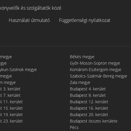
könyvelők és szolgáltatók közé
Használati útmutató
Függetlenségi nyilatkozat
 megye
Békés megye
egye
Győr-Moson-Sopron megye
gykun-Szolnok megye
Komárom-Esztergom megye
 megye
Szabolcs-Szatmár-Bereg megye
m megye
Zala megye
 3. kerület
Budapest 4. kerület
 7. kerület
Budapest 8. kerület
 11. kerület
Budapest 12. kerület
 15. kerület
Budapest 16. kerület
 19. kerület
Budapest 20. kerület
 23. kerület
Budapest összes kerülete
Pécs