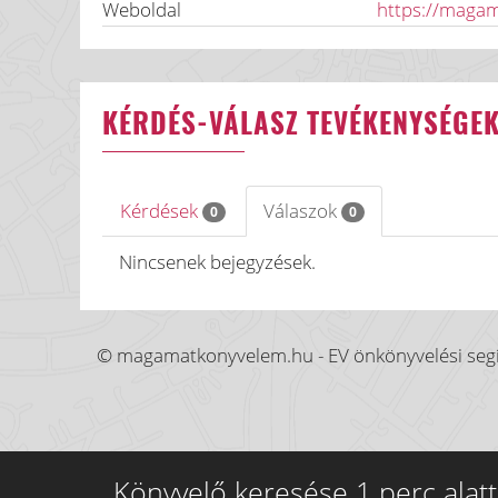
Weboldal
https://maga
KÉRDÉS-VÁLASZ TEVÉKENYSÉGE
Kérdések
Válaszok
0
0
Nincsenek bejegyzések.
© magamatkonyvelem.hu - EV önkönyvelési segí
Könyvelő keresése 1 perc alatt