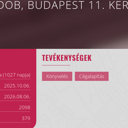
DOB, BUDAPEST 11. KE
TEVÉKENYSÉGEK
a (1027 napja)
Könyvelés
Cégalapítás
2025.10.06.
2026.08.06.
2098
379