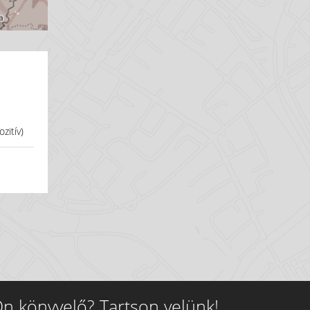
zitív)
n könyvelő? Tartson velünk!