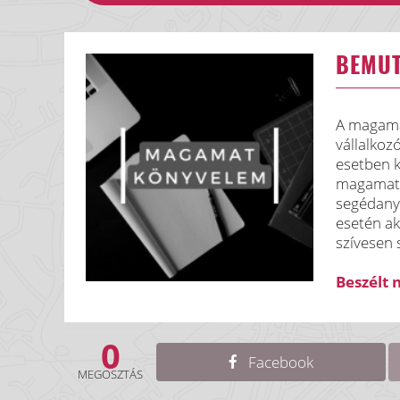
BEMU
A magama
vállalkoz
esetben k
magamatk
segédanya
esetén ak
szívesen 
Beszélt 
0
Facebook
MEGOSZTÁS