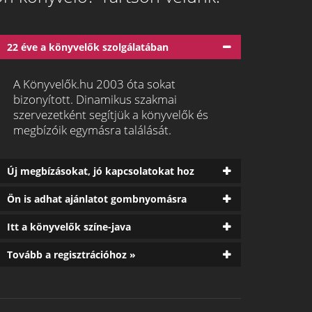
22 éve a könyvelők szolgálatában
A Könyvelők.hu 2003 óta sokat
bizonyított. Dinamikus szakmai
szervezetként segítjük a könyvelők és
megbízóik egymásra találását.
Új megbízásokat, jó kapcsolatokat hoz
Ön is adhat ajánlatot gombnyomásra
Itt a könyvelők színe-java
Tovább a regisztrációhoz »