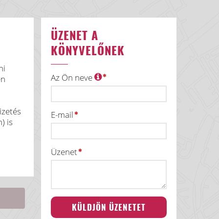
ÜZENET A
KÖNYVELŐNEK
ni
Az Ön neve
en
izetés
E-mail
) is
Üzenet