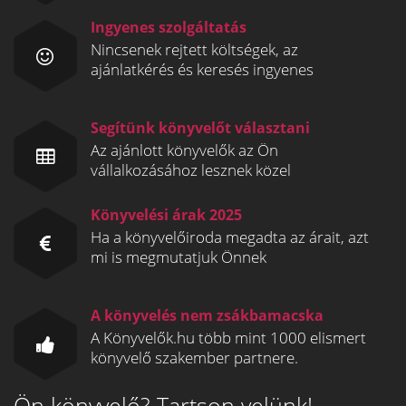
Ingyenes szolgáltatás
Nincsenek rejtett költségek, az
ajánlatkérés és keresés ingyenes
Segítünk könyvelőt választani
Az ajánlott könyvelők az Ön
vállalkozásához lesznek közel
Könyvelési árak 2025
Ha a könyvelőiroda megadta az árait, azt
mi is megmutatjuk Önnek
A könyvelés nem zsákbamacska
A Könyvelők.hu több mint 1000 elismert
könyvelő szakember partnere.
Ön könyvelő? Tartson velünk!