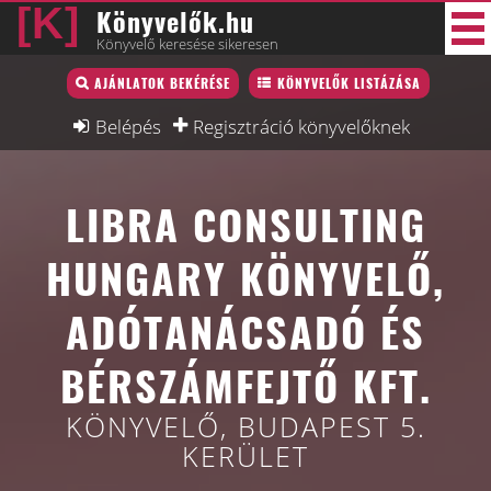
Könyvelők.hu
Könyvelő keresése sikeresen
Könyvelő lista
AJÁNLATOK BEKÉRÉSE
KÖNYVELŐK LISTÁZÁSA
33 új
Könyvelési munkák
Belépés
Regisztráció könyvelőknek
Fórum
LIBRA CONSULTING
Interjú
Blog
HUNGARY KÖNYVELŐ,
Állás
ADÓTANÁCSADÓ ÉS
Képzésnaptár
BÉRSZÁMFEJTŐ KFT.
KÖNYVELŐ, BUDAPEST 5.
KERÜLET