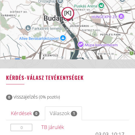
KÉRDÉS-VÁLASZ TEVÉKENYSÉGEK
visszajelzés
(0% pozitív)
0
Kérdések
Válaszok
0
1
TB járulék
0
03.03. 10:17