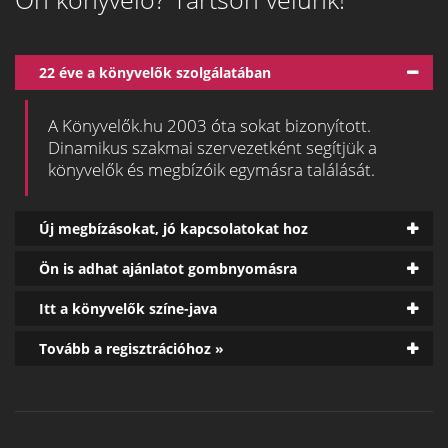
22 éve a könyvelők szolgálatában
A Könyvelők.hu 2003 óta sokat bizonyított.
Dinamikus szakmai szervezetként segítjük a
könyvelők és megbízóik egymásra találását.
Új megbízásokat, jó kapcsolatokat hoz
Ön is adhat ajánlatot gombnyomásra
Itt a könyvelők színe-java
Tovább a regisztrációhoz »