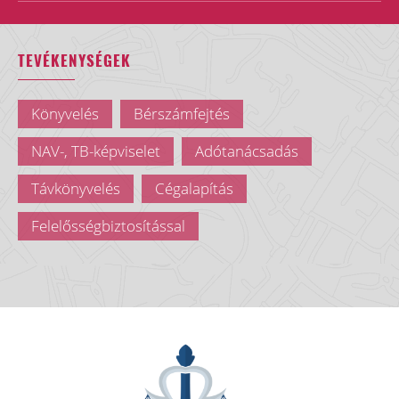
TEVÉKENYSÉGEK
Könyvelés
Bérszámfejtés
NAV-, TB-képviselet
Adótanácsadás
Távkönyvelés
Cégalapítás
Felelősségbiztosítással