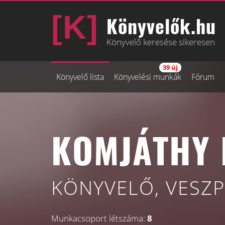
Könyvelők.hu
Könyvelő keresése sikeresen
39 új
Könyvelő lista
Könyvelési munkák
Fórum
KOMJÁTHY 
KÖNYVELŐ, VESZ
Munkacsoport létszáma:
8