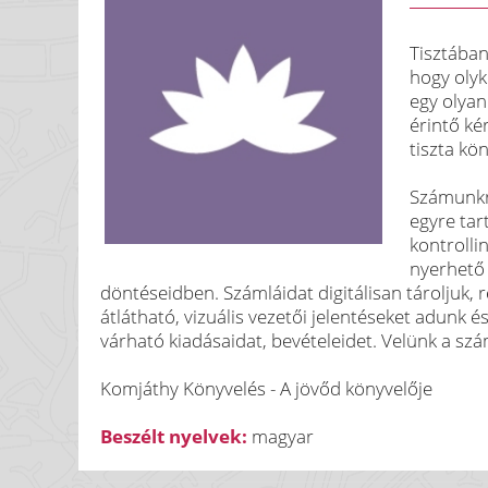
Tisztában
hogy olyk
egy olyan
érintő ké
tiszta kön
Számunkra
egyre tar
kontrolli
nyerhető 
döntéseidben. Számláidat digitálisan tároljuk,
átlátható, vizuális vezetői jelentéseket adunk
várható kiadásaidat, bevételeidet. Velünk a sz
Komjáthy Könyvelés - A jövőd könyvelője
Beszélt nyelvek:
magyar