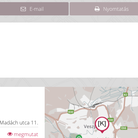
E-mail
Nyomtatás
Madách utca 11.
megmutat