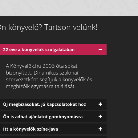
n könyvelő? Tartson velünk!
22 éve a könyvelők szolgálatában
A Könyvelők.hu 2003 óta sokat
bizonyított. Dinamikus szakmai
szervezetként segítjük a könyvelők és
megbízóik egymásra találását.
Új megbízásokat, jó kapcsolatokat hoz
Ön is adhat ajánlatot gombnyomásra
Itt a könyvelők színe-java