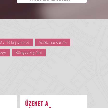
-, TB-képviselet
Adótanácsadás
egy
Könyvvizsgálat
ÜZENET A