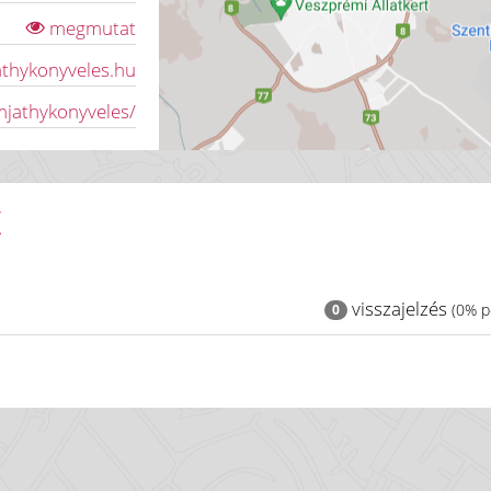
megmutat
athykonyveles.hu
jathykonyveles/
K
visszajelzés
(0% po
0