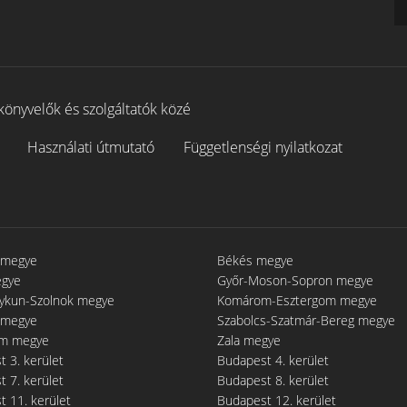
könyvelők és szolgáltatók közé
Használati útmutató
Függetlenségi nyilatkozat
 megye
Békés megye
egye
Győr-Moson-Sopron megye
gykun-Szolnok megye
Komárom-Esztergom megye
 megye
Szabolcs-Szatmár-Bereg megye
m megye
Zala megye
 3. kerület
Budapest 4. kerület
 7. kerület
Budapest 8. kerület
 11. kerület
Budapest 12. kerület