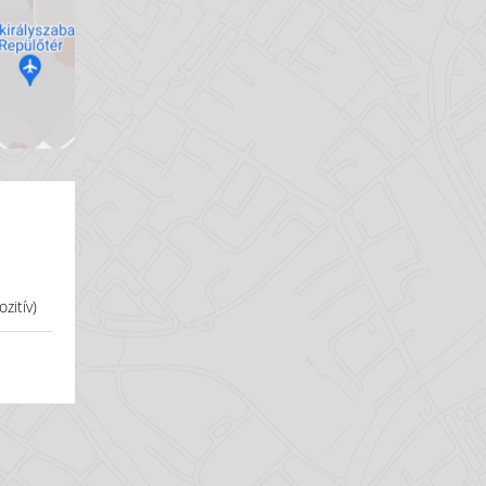
zitív)