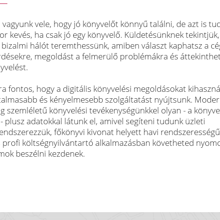
 vagyunk vele, hogy jó könyvelőt könnyű találni, de azt is tud
or kevés, ha csak jó egy könyvelő. Küldetésünknek tekintjük
 bizalmi hálót teremthessünk, amiben választ kaphatsz a c
rdésekre, megoldást a felmerülő problémákra és áttekinthe
yvelést.
 fontos, hogy a digitális könyvelési megoldásokat kihaszná
talmasabb és kényelmesebb szolgáltatást nyújtsunk. Moder
ng szemléletű könyvelési tevékenységünkkel olyan - a könyve
- plusz adatokkal látunk el, amivel segíteni tudunk üzleti
 rendszerezzük, főkönyvi kivonat helyett havi rendszerességű
 és profi költségnyilvántartó alkalmazásban követheted nyom
ámok beszélni kezdenek.