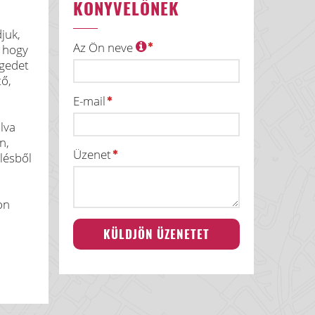
KÖNYVELŐNEK
juk,
Az Ön neve
, hogy
égedet
tő,
E-mail
lva
n,
Üzenet
lésből
on