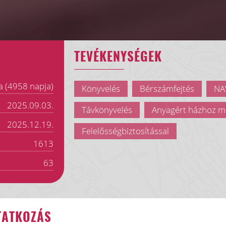
TEVÉKENYSÉGEK
a (4958 napja)
Könyvelés
Bérszámfejtés
NAV
2025.09.03.
Távkönyvelés
Anyagért házhoz m
2025.12.19.
Felelősségbiztosítással
1613
63
TATKOZÁS