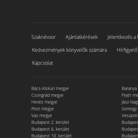
Szaknévsor
Ajánlatkérések
Jelentkezés a 
Kedvezmények könyvelők számára
Hírfigyelő
Kapcsolat
Bács-Kiskun megye
Baranya
Csongrád megye
Fejér m
Heves megye
Jász-Na
Pest megye
Somogy
Vas megye
Veszpré
Budapest 2. kerület
Budapest
Budapest 6. kerület
Budapest
Budapest 10. kerület
Budapest