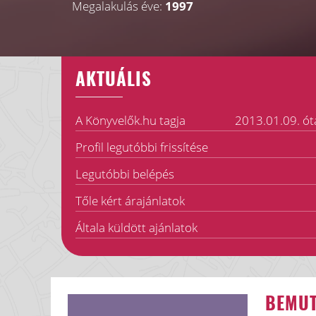
Megalakulás éve:
1997
AKTUÁLIS
A Könyvelők.hu tagja
2013.01.09. ót
Profil legutóbbi frissítése
Legutóbbi belépés
Tőle kért árajánlatok
Általa küldött ajánlatok
BEMU