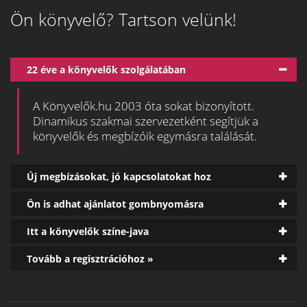
Ön könyvelő? Tartson velünk!
22 éve a könyvelők szolgálatában
A Könyvelők.hu 2003 óta sokat bizonyított.
Dinamikus szakmai szervezetként segítjük a
könyvelők és megbízóik egymásra találását.
Új megbízásokat, jó kapcsolatokat hoz
Ön is adhat ajánlatot gombnyomásra
Itt a könyvelők színe-java
Tovább a regisztrációhoz »