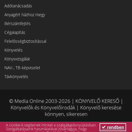
Adótanácsadás
Anyagért házhoz megy
Bérszámfejtés
Cégalapítás
Felelősségbiztosítással
Könyvelés
Könyvvizsgálat
NAV-, TB-képviselet
Távkönyvelés
© Media Online 2003-2026 | KÖNYVELŐ KERESŐ |
Könyvelők és Könyvelőirodák | Könyvelő keresése
könnyen, sikeresen
A cookie-k segítenek minket a szolgáltatásnyújtásban.
rendben
Szolgáltatásaink használatával jóváhagyja, hogy