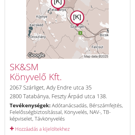
SK&SM
Könyvelő Kft.
2067
Szárliget
,
Ady Endre utca 35
2800
Tatabánya
,
Feszty Árpád utca 138.
Tevékenységek:
Adótanácsadás, Bérszámfejtés,
Felelősségbiztosítással, Könyvelés, NAV-, TB-
képviselet, Távkönyvelés
Hozzáadás a kijelöltekhez