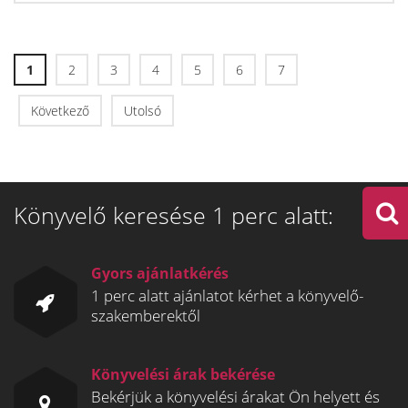
1
2
3
4
5
6
7
Következő
Utolsó
Könyvelő keresése 1 perc alatt:
Gyors ajánlatkérés
1 perc alatt ajánlatot kérhet a könyvelő-
szakemberektől
Könyvelési árak bekérése
Bekérjük a könyvelési árakat Ön helyett és