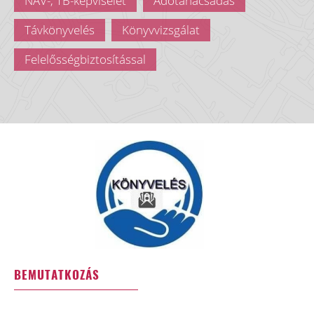
NAV-, TB-képviselet
Adótanácsadás
Távkönyvelés
Könyvvizsgálat
Felelősségbiztosítással
BEMUTATKOZÁS