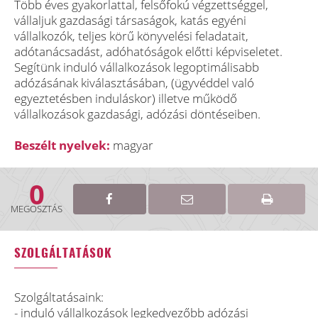
Több éves gyakorlattal, felsőfokú végzettséggel,
vállaljuk gazdasági társaságok, katás egyéni
vállalkozók, teljes körű könyvelési feladatait,
adótanácsadást, adóhatóságok előtti képviseletet.
Segítünk induló vállalkozások legoptimálisabb
adózásának kiválasztásában, (ügyvéddel való
egyeztetésben induláskor) illetve működő
vállalkozások gazdasági, adózási döntéseiben.
Beszélt nyelvek:
magyar
0
MEGOSZTÁS
SZOLGÁLTATÁSOK
Szolgáltatásaink:
- induló vállalkozások legkedvezőbb adózási