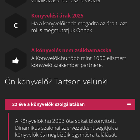
vállalkozásához lesznek közel
Könyvelési árak 2025
Ha a könyvelőiroda megadta az árait, azt
mi is megmutatjuk Önnek
A könyvelés nem zsákbamacska
A Könyvelők.hu több mint 1000 elismert
könyvelő szakember partnere.
Ön könyvelő? Tartson velünk!
22 éve a könyvelők szolgálatában
A Könyvelők.hu 2003 óta sokat bizonyított.
Dinamikus szakmai szervezetként segítjük a
könyvelők és megbízóik egymásra találását.