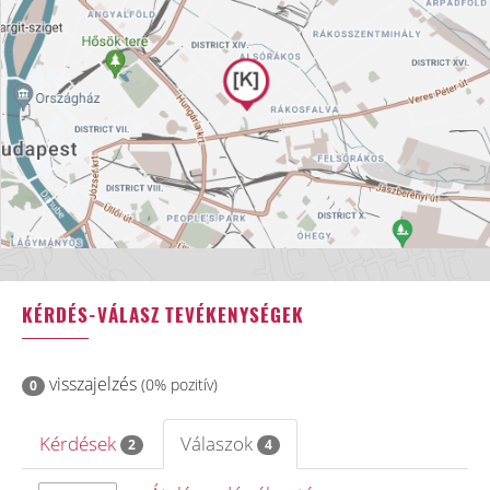
KÉRDÉS-VÁLASZ TEVÉKENYSÉGEK
visszajelzés
(0% pozitív)
0
Kérdések
Válaszok
2
4