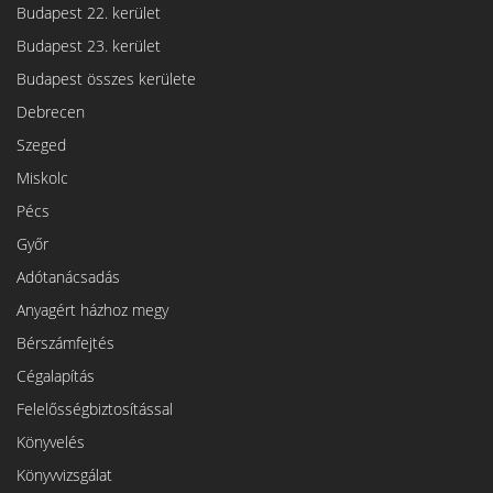
Budapest 22. kerület
Budapest 23. kerület
Budapest összes kerülete
Debrecen
Szeged
Miskolc
Pécs
Győr
Adótanácsadás
Anyagért házhoz megy
Bérszámfejtés
Cégalapítás
Felelősségbiztosítással
Könyvelés
Könyvvizsgálat