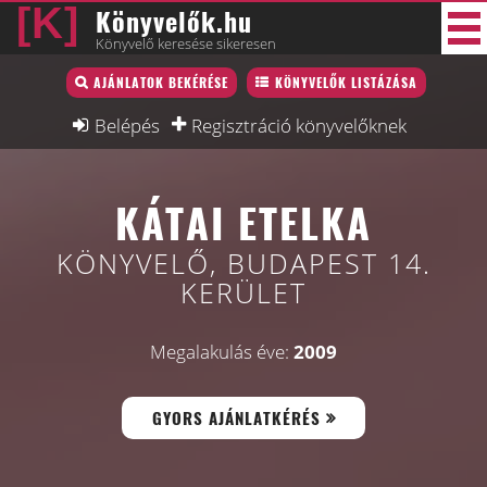
Könyvelők.hu
Könyvelő keresése sikeresen
Könyvelő lista
AJÁNLATOK BEKÉRÉSE
KÖNYVELŐK LISTÁZÁSA
34 új
Könyvelési munkák
Belépés
Regisztráció könyvelőknek
Fórum
KÁTAI ETELKA
Interjú
Blog
KÖNYVELŐ, BUDAPEST 14.
KERÜLET
Állás
Képzésnaptár
Megalakulás éve:
2009
GYORS AJÁNLATKÉRÉS