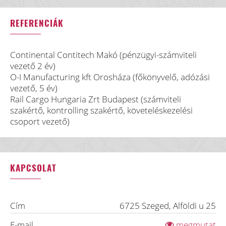
REFERENCIÁK
Continental Contitech Makó (pénzügyi-számviteli
vezető 2 év)
O-I Manufacturing kft Orosháza (főkönyvelő, adózási
vezető, 5 év)
Rail Cargo Hungaria Zrt Budapest (számviteli
szakértő, kontrolling szakértő, követeléskezelési
csoport vezető)
KAPCSOLAT
Cím
6725
Szeged
,
Alföldi u 25
E-mail
megmutat