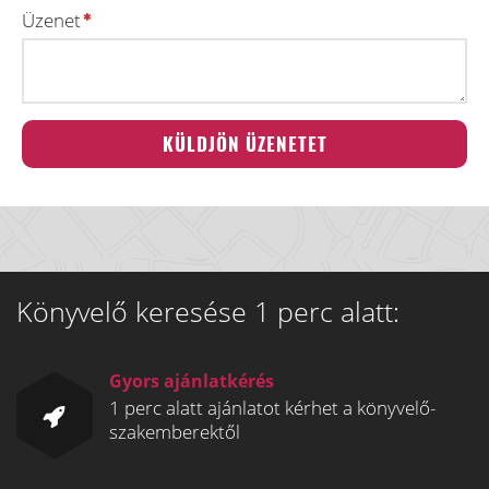
Üzenet
Könyvelő keresése 1 perc alatt:
Gyors ajánlatkérés
1 perc alatt ajánlatot kérhet a könyvelő-
szakemberektől