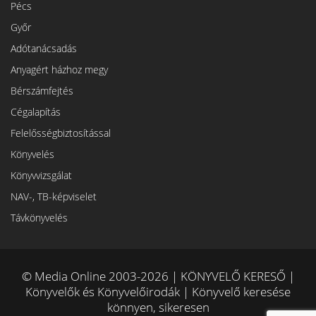
Pécs
Győr
Adótanácsadás
Anyagért házhoz megy
Bérszámfejtés
Cégalapítás
Felelősségbiztosítással
Könyvelés
Könyvvizsgálat
NAV-, TB-képviselet
Távkönyvelés
© Media Online 2003-2026 | KÖNYVELŐ KERESŐ |
Könyvelők és Könyvelőirodák | Könyvelő keresése
könnyen, sikeresen