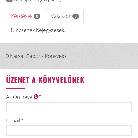
Kérdések
Válaszok
0
0
Nincsenek bejegyzések.
© Karsai Gábor - Könyvelő
ÜZENET A KÖNYVELŐNEK
Az Ön neve
E-mail