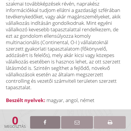
szakmai továbbképzések révén, naprakész
információkkal tudjom ellátni a gazdasági szférában
tevékenykedőket, vagy akár magánszemélyeket, akik
vállalkozás indításán gondolkodnak. Mint egyéni
vállalkozó kevesebb tapasztalattal rendelkezem, de
ezt az gondolom ellensúlyozza komoly
multinacionális (Continental, O-I ) vállalatoknál
szerzett gyakorlati tapasztalatom (főkönyvelő,
adózásért is felelős), mely akár kicsi vagy közepes
válalkozás esetében is hasznos lehet, az ott szerzett
látásmód is. Szintén segíthet a fejlődő, növekvő
vállalkozások esetén az általam megszerzett
controlling és vezetői számviteli területen szerzett
tapasztalat.
Beszélt nyelvek:
magyar, angol, német
0
MEGOSZTÁS