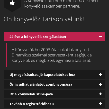
A Könyvelők.hu több mint 1000 elismert
könyvelő szakember partnere.
Ön könyvelő? Tartson velünk!
22 éve a könyvelők szolgálatában
A Könyvelők.hu 2003 óta sokat bizonyított.
Dinamikus szakmai szervezetként segítjük a
könyvelők és megbízóik egymásra találását.
Új megbízásokat, jó kapcsolatokat hoz
Ön is adhat ajánlatot gombnyomásra
Itt a könyvelők színe-java
Tovább a regisztrációhoz »