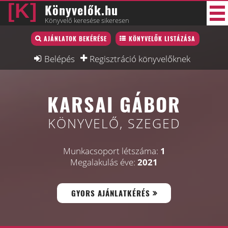
Könyvelők.hu
Könyvelő keresése sikeresen
Könyvelő lista
AJÁNLATOK BEKÉRÉSE
KÖNYVELŐK LISTÁZÁSA
30 új
Könyvelési munkák
Belépés
Regisztráció könyvelőknek
Fórum
KARSAI GÁBOR
Interjú
Blog
KÖNYVELŐ, SZEGED
Állás
Munkacsoport létszáma:
1
Képzésnaptár
Megalakulás éve:
2021
GYORS AJÁNLATKÉRÉS