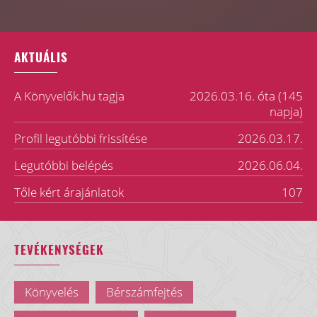
AKTUÁLIS
A Könyvelők.hu tagja
2026.03.16. óta (145
napja)
Profil legutóbbi frissítése
2026.03.17.
Legutóbbi belépés
2026.06.04.
Tőle kért árajánlatok
107
TEVÉKENYSÉGEK
Könyvelés
Bérszámfejtés