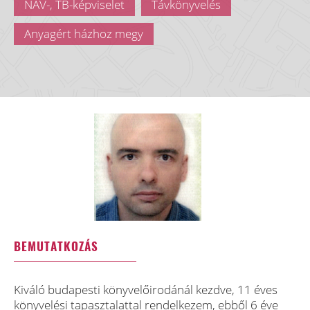
NAV-, TB-képviselet
Távkönyvelés
Anyagért házhoz megy
BEMUTATKOZÁS
Kiváló budapesti könyvelőirodánál kezdve, 11 éves
könyvelési tapasztalattal rendelkezem, ebből 6 éve