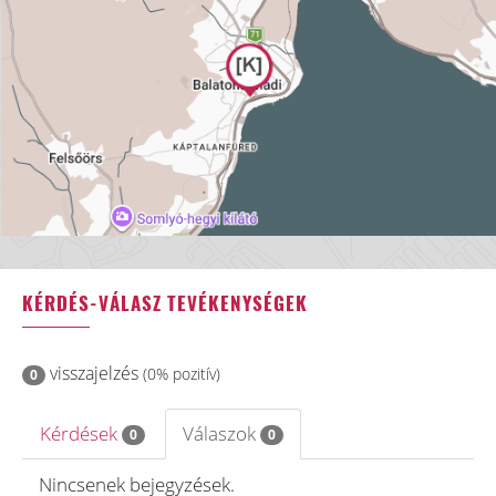
KÉRDÉS-VÁLASZ TEVÉKENYSÉGEK
visszajelzés
(0% pozitív)
0
Kérdések
Válaszok
0
0
Nincsenek bejegyzések.