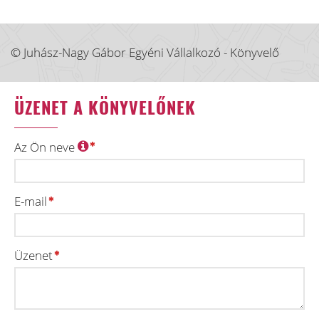
© Juhász-Nagy Gábor Egyéni Vállalkozó - Könyvelő
ÜZENET A KÖNYVELŐNEK
Az Ön neve
E-mail
Üzenet