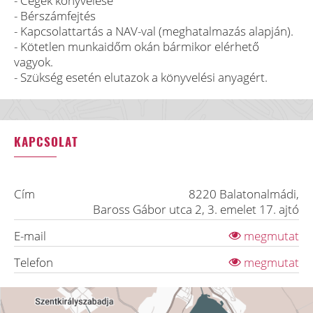
- Cégek könyvelése
- Bérszámfejtés
- Kapcsolattartás a NAV-val (meghatalmazás alapján).
- Kötetlen munkaidőm okán bármikor elérhető
vagyok.
- Szükség esetén elutazok a könyvelési anyagért.
KAPCSOLAT
Cím
8220
Balatonalmádi
,
Baross Gábor utca 2, 3. emelet 17. ajtó
E-mail
megmutat
Telefon
megmutat