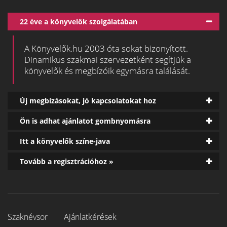
22 éve a könyvelők szolgálatában
A Könyvelők.hu 2003 óta sokat bizonyított.
Dinamikus szakmai szervezetként segítjük a
könyvelők és megbízóik egymásra találását.
Új megbízásokat, jó kapcsolatokat hoz
Ön is adhat ajánlatot gombnyomásra
Itt a könyvelők színe-java
Tovább a regisztrációhoz »
Szaknévsor
Ajánlatkérések