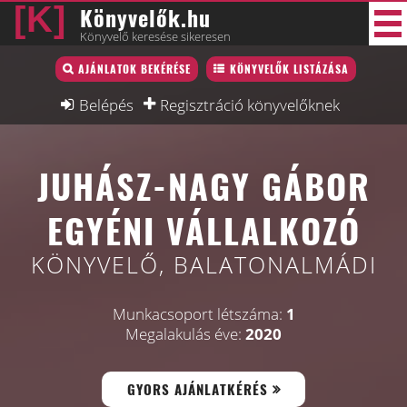
Könyvelők.hu
Könyvelő keresése sikeresen
Könyvelő lista
AJÁNLATOK BEKÉRÉSE
KÖNYVELŐK LISTÁZÁSA
33 új
Könyvelési munkák
Belépés
Regisztráció könyvelőknek
Fórum
JUHÁSZ-NAGY GÁBOR
Interjú
Blog
EGYÉNI VÁLLALKOZÓ
Állás
KÖNYVELŐ, BALATONALMÁDI
Képzésnaptár
Munkacsoport létszáma:
1
Megalakulás éve:
2020
GYORS AJÁNLATKÉRÉS