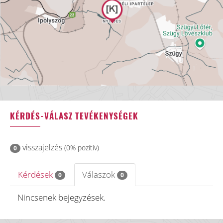
KÉRDÉS-VÁLASZ TEVÉKENYSÉGEK
visszajelzés
(0% pozitív)
0
Kérdések
Válaszok
0
0
Nincsenek bejegyzések.