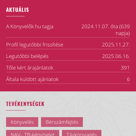
AKTUÁLIS
A Könyvelők.hu tagja
2024.11.07. óta (639
napja)
Profil legutóbbi frissítése
2025.11.27.
Legutóbbi belépés
2025.06.16.
Tőle kért árajánlatok
391
Általa küldött ajánlatok
6
TEVÉKENYSÉGEK
Könyvelés
Bérszámfejtés
NAV-, TB-képviselet
Távkönyvelés