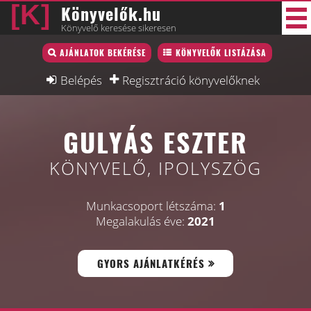
Könyvelők.hu
Könyvelő keresése sikeresen
Könyvelő lista
AJÁNLATOK BEKÉRÉSE
KÖNYVELŐK LISTÁZÁSA
33 új
Könyvelési munkák
Belépés
Regisztráció könyvelőknek
Fórum
GULYÁS ESZTER
Interjú
Blog
KÖNYVELŐ, IPOLYSZÖG
Állás
Munkacsoport létszáma:
1
Képzésnaptár
Megalakulás éve:
2021
GYORS AJÁNLATKÉRÉS