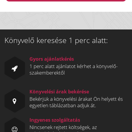
Könyvelő keresése 1 perc alatt:
Gyors ajánlatkérés
1 perc alatt ajánlatot kérhet a könyvelő-
szakemberektől
Könyvelési árak bekérése
Bekérjük a könyvelési árakat Ön helyett és
egyetlen táblázatban adjuk át.
Ingyenes szolgáltatás
Nincsenek rejtett költségek, az