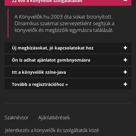
22 éve a könyvelők szolgálatában
A Könyvelők.hu 2003 óta sokat bizonyított.
Dinamikus szakmai szervezetként segítjük a
könyvelők és megbízóik egymásra találását.
Új megbízásokat, jó kapcsolatokat hoz
Ön is adhat ajánlatot gombnyomásra
Itt a könyvelők színe-java
Tovább a regisztrációhoz »
Szaknévsor
Ajánlatkérések
Jelentkezés a könyvelők és szolgáltatók közé