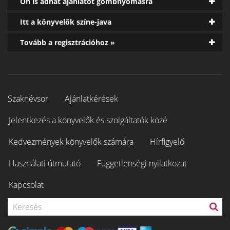
Ön is adhat ajánlatot gombnyomásra
Itt a könyvelők színe-java
Tovább a regisztrációhoz »
Szaknévsor
Ajánlatkérések
Jelentkezés a könyvelők és szolgáltatók közé
Kedvezmények könyvelők számára
Hírfigyelő
Használati útmutató
Függetlenségi nyilatkozat
Kapcsolat