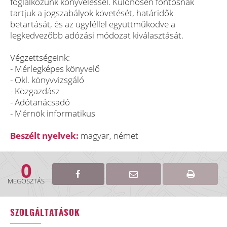
foglalkozunk könyveléssel. Különösen fontosnak
tartjuk a jogszabályok követését, határidők
betartását, és az ügyféllel együttműködve a
legkedvezőbb adózási módozat kiválasztását.
Végzettségeink:
- Mérlegképes könyvelő
- Okl. könyvvizsgáló
- Közgazdász
- Adótanácsadó
- Mérnök informatikus
Beszélt nyelvek:
magyar, német
0
MEGOSZTÁS
SZOLGÁLTATÁSOK