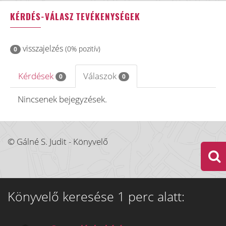
KÉRDÉS-VÁLASZ TEVÉKENYSÉGEK
visszajelzés
(0% pozitív)
0
Kérdések
Válaszok
0
0
Nincsenek bejegyzések.
© Gálné S. Judit - Könyvelő
Könyvelő keresése 1 perc alatt: