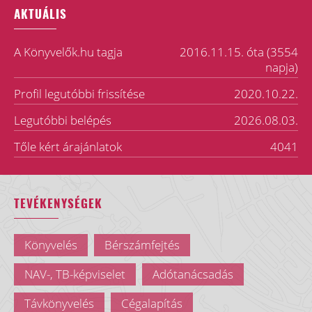
AKTUÁLIS
A Könyvelők.hu tagja
2016.11.15. óta (3554
napja)
Profil legutóbbi frissítése
2020.10.22.
Legutóbbi belépés
2026.08.03.
Tőle kért árajánlatok
4041
TEVÉKENYSÉGEK
Könyvelés
Bérszámfejtés
NAV-, TB-képviselet
Adótanácsadás
Távkönyvelés
Cégalapítás