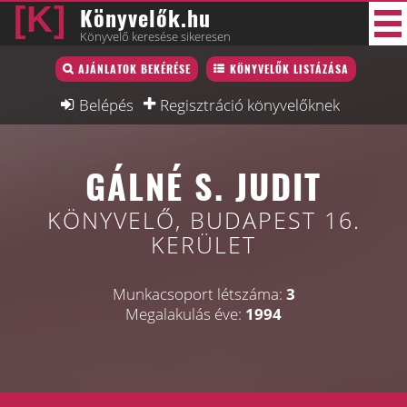
Könyvelők.hu
Könyvelő keresése sikeresen
Könyvelő lista
AJÁNLATOK BEKÉRÉSE
KÖNYVELŐK LISTÁZÁSA
29 új
Könyvelési munkák
Belépés
Regisztráció könyvelőknek
Fórum
GÁLNÉ S. JUDIT
Interjú
Blog
KÖNYVELŐ, BUDAPEST 16.
KERÜLET
Állás
Képzésnaptár
Munkacsoport létszáma:
3
Megalakulás éve:
1994