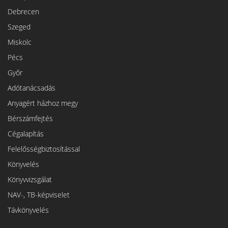
Debrecen
Szeged
Miskolc
Pécs
Győr
Adótanácsadás
Anyagért házhoz megy
Bérszámfejtés
Cégalapítás
Felelősségbiztosítással
Könyvelés
Könyvvizsgálat
NAV-, TB-képviselet
Távkönyvelés