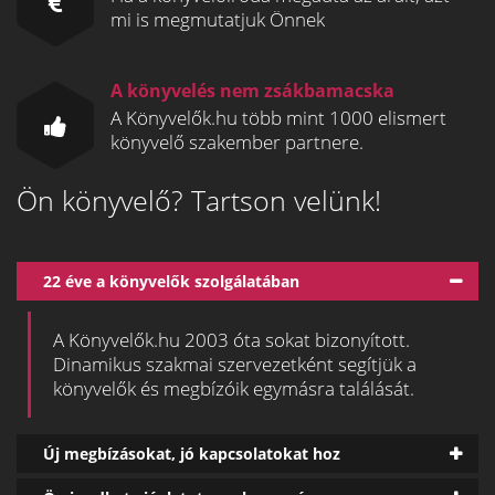
mi is megmutatjuk Önnek
A könyvelés nem zsákbamacska
A Könyvelők.hu több mint 1000 elismert
könyvelő szakember partnere.
Ön könyvelő? Tartson velünk!
22 éve a könyvelők szolgálatában
A Könyvelők.hu 2003 óta sokat bizonyított.
Dinamikus szakmai szervezetként segítjük a
könyvelők és megbízóik egymásra találását.
Új megbízásokat, jó kapcsolatokat hoz