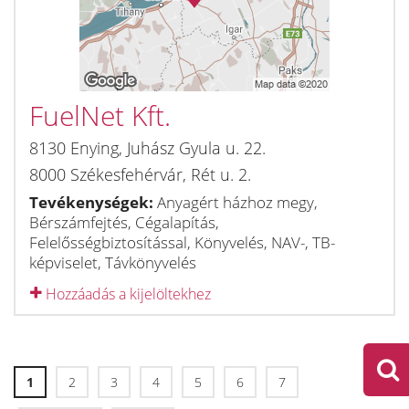
FuelNet Kft.
8130
Enying
,
Juhász Gyula u. 22.
8000
Székesfehérvár
,
Rét u. 2.
Tevékenységek:
Anyagért házhoz megy,
Bérszámfejtés, Cégalapítás,
Felelősségbiztosítással, Könyvelés, NAV-, TB-
képviselet, Távkönyvelés
Hozzáadás a kijelöltekhez
1
2
3
4
5
6
7