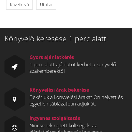
Következő
Utolsó
Könyvelő keresése 1 perc alatt:
Gyors ajánlatkérés
1 perc alatt ajánlatot kérhet a könyvelő-
szakemberektől
Könyvelési árak bekérése
Bekérjük a könyvelési árakat Ön helyett és
egyetlen táblázatban adjuk át.
Ingyenes szolgáltatás
Nincsenek rejtett költségek, az
ajánlatkérés és keresés ingyenes