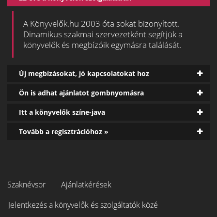
A Könyvelők.hu 2003 óta sokat bizonyított.
Dinamikus szakmai szervezetként segítjük a
könyvelők és megbízóik egymásra találását.
Új megbízásokat, jó kapcsolatokat hoz
Ön is adhat ajánlatot gombnyomásra
Itt a könyvelők színe-java
Tovább a regisztrációhoz »
Szaknévsor
Ajánlatkérések
Jelentkezés a könyvelők és szolgáltatók közé