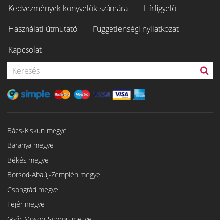
Kedvezmények könyvelők számára
Hírfigyelő
Használati útmutató
Függetlenségi nyilatkozat
Kapcsolat
Bács-Kiskun megye
Baranya megye
Békés megye
Borsod-Abaúj-Zemplén megye
Csongrád megye
Fejér megye
Győr-Moson-Sopron megye