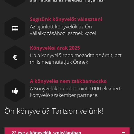
Segítünk könyvelőt választani
Az ajánlott könyvelők az Ön
vállalkozásához lesznek közel
Könyvelési árak 2025
Ha a könyvelőiroda megadta az árait, azt
mi is megmutatjuk Önnek
A könyvelés nem zsákbamacska
A Könyvelők.hu több mint 1000 elismert
könyvelő szakember partnere.
Ön könyvelő? Tartson velünk!
22 éve a könyvelők szolgálatában