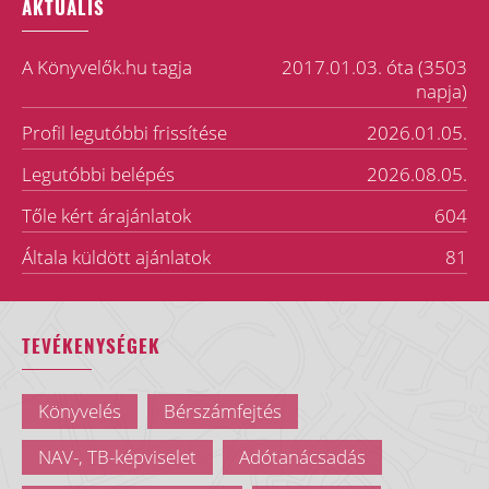
AKTUÁLIS
A Könyvelők.hu tagja
2017.01.03. óta (3503
napja)
Profil legutóbbi frissítése
2026.01.05.
Legutóbbi belépés
2026.08.05.
Tőle kért árajánlatok
604
Általa küldött ajánlatok
81
TEVÉKENYSÉGEK
Könyvelés
Bérszámfejtés
NAV-, TB-képviselet
Adótanácsadás