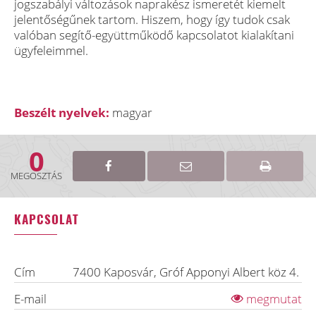
jogszabályi változások naprakész ismeretét kiemelt
jelentőségűnek tartom. Hiszem, hogy így tudok csak
valóban segítő-együttműködő kapcsolatot kialakítani
ügyfeleimmel.
Beszélt nyelvek:
magyar
0
MEGOSZTÁS
KAPCSOLAT
Cím
7400
Kaposvár
,
Gróf Apponyi Albert köz 4.
E-mail
megmutat