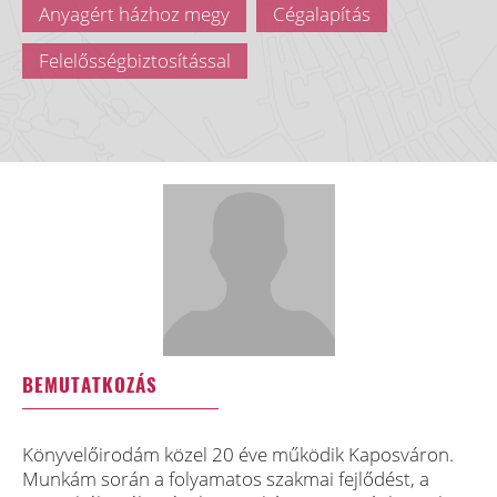
Anyagért házhoz megy
Cégalapítás
Felelősségbiztosítással
BEMUTATKOZÁS
Könyvelőirodám közel 20 éve működik Kaposváron.
Munkám során a folyamatos szakmai fejlődést, a