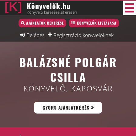
Könyvelők.hu
Könyvelő keresése sikeresen
Könyvelő lista
AJÁNLATOK BEKÉRÉSE
KÖNYVELŐK LISTÁZÁSA
34 új
Könyvelési munkák
Belépés
Regisztráció könyvelőknek
Fórum
BALÁZSNÉ POLGÁR
Interjú
Blog
CSILLA
Állás
KÖNYVELŐ, KAPOSVÁR
Képzésnaptár
GYORS AJÁNLATKÉRÉS