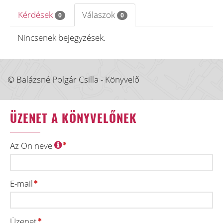
Kérdések
Válaszok
0
0
Nincsenek bejegyzések.
© Balázsné Polgár Csilla - Könyvelő
ÜZENET A KÖNYVELŐNEK
Az Ön neve
E-mail
Üzenet