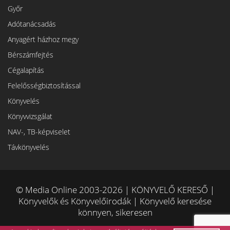
Győr
Adótanácsadás
Anyagért házhoz megy
Bérszámfejtés
Cégalapítás
Felelősségbiztosítással
Könyvelés
Könyvvizsgálat
NAV-, TB-képviselet
Távkönyvelés
© Media Online 2003-2026 | KÖNYVELŐ KERESŐ |
Könyvelők és Könyvelőirodák | Könyvelő keresése
könnyen, sikeresen