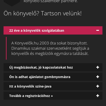
könyvelő szakember partnere.
Ön könyvelő? Tartson velünk!
22 éve a könyvelők szolgálatában
A Könyvelők.hu 2003 óta sokat bizonyított.
Dinamikus szakmai szervezetként segítjük a
könyvelők és megbízóik egymásra találását.
Új megbízásokat, jó kapcsolatokat hoz
Ön is adhat ajánlatot gombnyomásra
Itt a könyvelők színe-java
Tovább a regisztrációhoz »