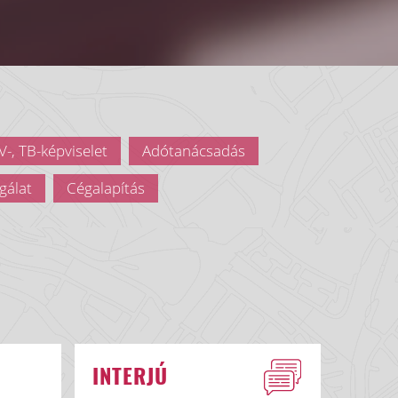
-, TB-képviselet
Adótanácsadás
gálat
Cégalapítás
INTERJÚ