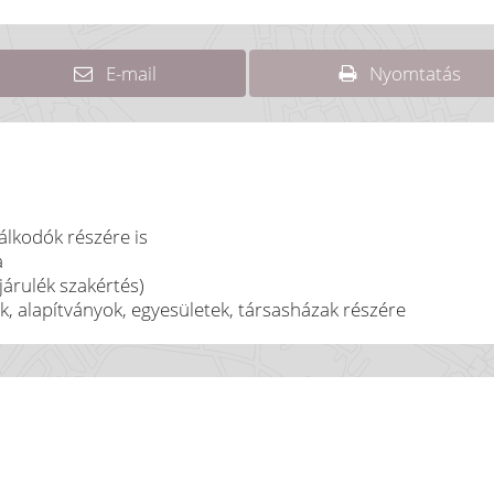
E-mail
Nyomtatás
álkodók részére is
a
járulék szakértés)
ok, alapítványok, egyesületek, társasházak részére