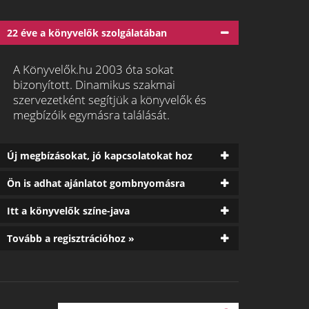
22 éve a könyvelők szolgálatában
A Könyvelők.hu 2003 óta sokat
bizonyított. Dinamikus szakmai
szervezetként segítjük a könyvelők és
megbízóik egymásra találását.
Új megbízásokat, jó kapcsolatokat hoz
Ön is adhat ajánlatot gombnyomásra
Itt a könyvelők színe-java
Tovább a regisztrációhoz »