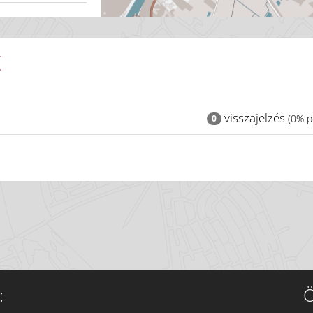
K
visszajelzés
(0% po
0
:
Ö