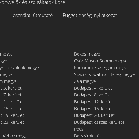
könyvelők és szolgáltatók közé
Használati útmutató
Függetlenségi nyilatkozat
 megye
Békés megye
egye
Győr-Moson-Sopron megye
gykun-Szolnok megye
Komárom-Esztergom megye
 megye
Szabolcs-Szatmár-Bereg megye
m megye
Zala megye
 3. kerület
Budapest 4. kerület
 7. kerület
Budapest 8. kerület
 11. kerület
Budapest 12. kerület
 15. kerület
Budapest 16. kerület
 19. kerület
Budapest 20. kerület
 23. kerület
Budapest összes kerülete
Pécs
t házhoz megy
Bérszámfejtés