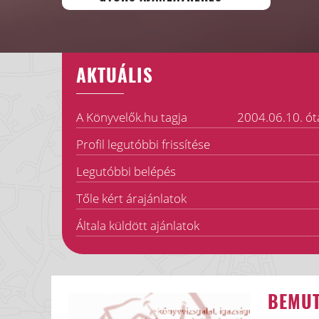
AKTUÁLIS
A Könyvelők.hu tagja
2004.06.10. ót
Profil legutóbbi frissítése
Legutóbbi belépés
Tőle kért árajánlatok
Általa küldött ajánlatok
BEMU