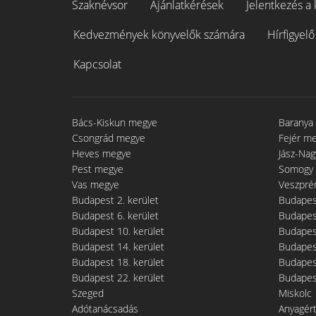
Szaknévsor
Ajánlatkérések
Jelentkezés a 
Kedvezmények könyvelők számára
Hírfigyelő
Kapcsolat
Bács-Kiskun megye
Baranya
Csongrád megye
Fejér m
Heves megye
Jász-Na
Pest megye
Somogy
Vas megye
Veszpré
Budapest 2. kerület
Budapest
Budapest 6. kerület
Budapest
Budapest 10. kerület
Budapest
Budapest 14. kerület
Budapest
Budapest 18. kerület
Budapest
Budapest 22. kerület
Budapest
Szeged
Miskolc
Adótanácsadás
Anyagér