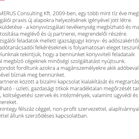
ERUS Consulting Kft. 2009-ben, egy több mint tíz éve meg
gálói praxis új alapokra helyezésének igényével jött létre.
- küldetése - a könyvvizsgálati tevékenység megbízható és m
ztosítása meglévő és új partnerei, megrendelői részére.
zsgálói feladatok mellett igazságügyi könyv- és adószakértői
adótanácsadói felkéréseknek is folyamatosan eleget teszün
lunknak tekintjük, hogy a bennünket könyvviteli feladataik
al megbízó cégeknek minőségi szolgáltatást nyújtsunk.
gondot fordítunk azokra a magánszemélyekre akik adóbeval
sével bíznak meg bennünket.
tnerei között a bizalmi kapcsolat kialakítását és megtartás
dható - üzleti, gazdasági titkok maradéktalan megőrzését tar
, költségvetési szervek és intézmények, valamint ügyvédi és
nereket.
integy félszáz céggel, non-profit szervezettel, alapítvánnya
ettel állunk szerződéses kapcsolatban.