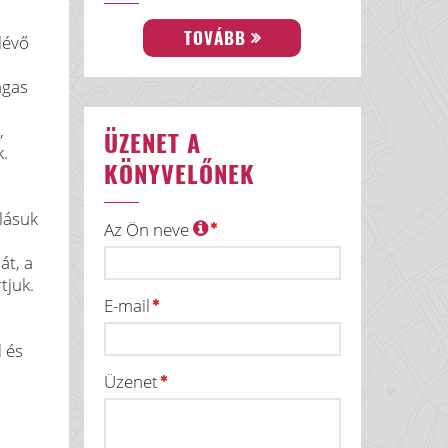
TOVÁBB
lévő
agas
,
ÜZENET A
k.
KÖNYVELŐNEK
lásuk
Az Ön neve
át, a
tjuk.
E-mail
l és
Üzenet