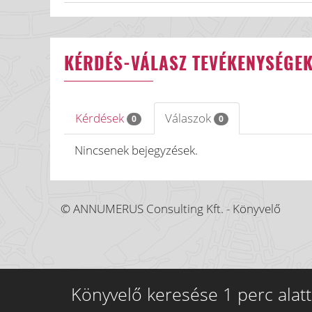
KÉRDÉS-VÁLASZ TEVÉKENYSÉGE
Kérdések
Válaszok
0
0
Nincsenek bejegyzések.
© ANNUMERUS Consulting Kft. - Könyvelő
Könyvelő keresése 1 perc alatt