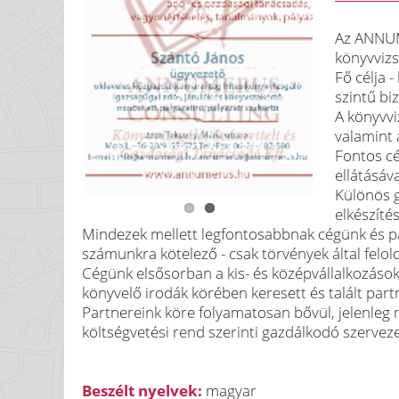
Az ANNUM
könyvvizs
Fő célja 
szintű bi
A könyvvi
valamint 
Fontos cé
ellátásáv
Különös 
elkészíté
Mindezek mellett legfontosabbnak cégünk és par
számunkra kötelező - csak törvények által felol
Cégünk elsősorban a kis- és középvállalkozások
könyvelő irodák körében keresett és talált part
Partnereink köre folyamatosan bővül, jelenleg m
költségvetési rend szerinti gazdálkodó szervez
Beszélt nyelvek:
magyar