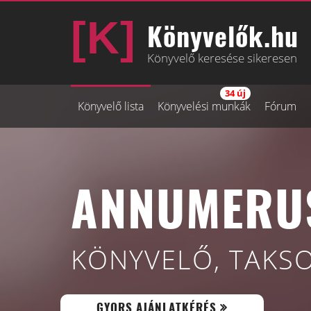
Könyvelők.hu
Könyvelő keresése sikeresen
34 új
Könyvelő lista
Könyvelési munkák
Fórum
ANNUMERUS
KÖNYVELŐ, TAKS
GYORS AJÁNLATKÉRÉS