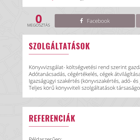
0
Facebook
MEGOSZTÁS
SZOLGÁLTATÁSOK
Könyvvizsgálat- költségvetési rend szerint gazd
Adótanácsadás, cégértékelés, cégek átvilágítás
Igazságügyi szakértés (könyvszakértés, adó- és 
Teljes körű könyvviteli szolgáltatások társaság
REFERENCIÁK
Példaszerűen: