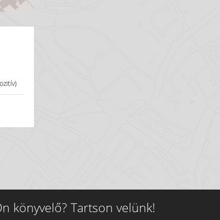
zitív)
n könyvelő? Tartson velünk!