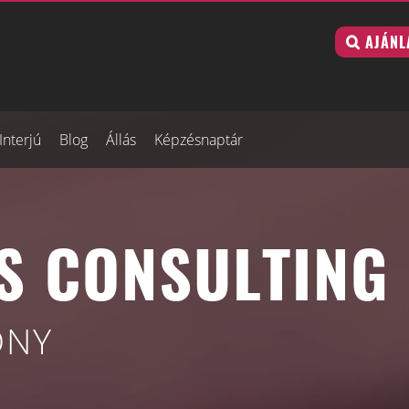
AJÁNL
Interjú
Blog
Állás
Képzésnaptár
 CONSULTING 
ONY