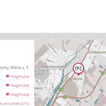
ksony
,
Mária u. 5.
megmutat
megmutat
megmutat
ww.annumerus.hu