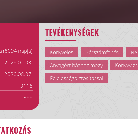
TEVÉKENYSÉGEK
a (8094 napja)
Könyvelés
Bérszámfejtés
NAV
2026.02.03.
Anyagért házhoz megy
Könyvvizs
2026.08.07.
Felelősségbiztosítással
3116
366
TATKOZÁS