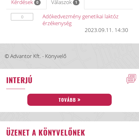
Kérdések
Válaszok
0
1
Adókedvezmény genetikai laktóz
0
érzékenység
2023.09.11. 14:30
© Advantor Kft. - Könyvelő
INTERJÚ
TOVÁBB
ÜZENET A KÖNYVELŐNEK