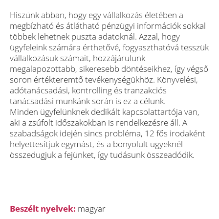
Hiszünk abban, hogy egy vállalkozás életében a
megbízható és átlátható pénzügyi információk sokkal
többek lehetnek puszta adatoknál. Azzal, hogy
ügyfeleink számára érthetővé, fogyaszthatóvá tesszük
vállalkozásuk számait, hozzájárulunk
megalapozottabb, sikeresebb döntéseikhez, így végső
soron értékteremtő tevékenységükhöz. Könyvelési,
adótanácsadási, kontrolling és tranzakciós
tanácsadási munkánk során is ez a célunk.
Minden ügyfelünknek dedikált kapcsolattartója van,
aki a zsúfolt időszakokban is rendelkezésre áll. A
szabadságok idején sincs probléma, 12 fős irodaként
helyettesítjük egymást, és a bonyolult ügyeknél
összedugjuk a fejünket, így tudásunk összeadódik.
Beszélt nyelvek:
magyar