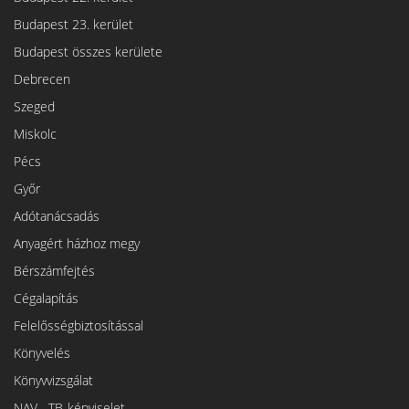
Budapest 23. kerület
Budapest összes kerülete
Debrecen
Szeged
Miskolc
Pécs
Győr
Adótanácsadás
Anyagért házhoz megy
Bérszámfejtés
Cégalapítás
Felelősségbiztosítással
Könyvelés
Könyvvizsgálat
NAV-, TB-képviselet