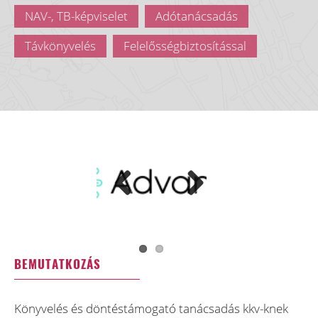
NAV-, TB-képviselet
Adótanácsadás
Távkönyvelés
Felelősségbiztosítással
Previous
Next
BEMUTATKOZÁS
Könyvelés és döntéstámogató tanácsadás kkv-knek