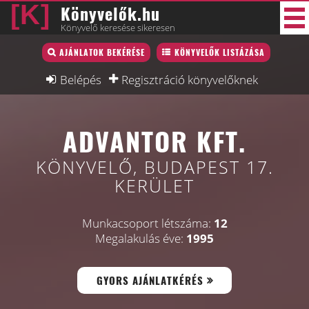
Könyvelők.hu
Könyvelő keresése sikeresen
Könyvelő lista
AJÁNLATOK BEKÉRÉSE
KÖNYVELŐK LISTÁZÁSA
46 új
Könyvelési munkák
Belépés
Regisztráció könyvelőknek
Fórum
ADVANTOR KFT.
Interjú
Blog
KÖNYVELŐ, BUDAPEST 17.
KERÜLET
Állás
Képzésnaptár
Munkacsoport létszáma:
12
Megalakulás éve:
1995
GYORS AJÁNLATKÉRÉS