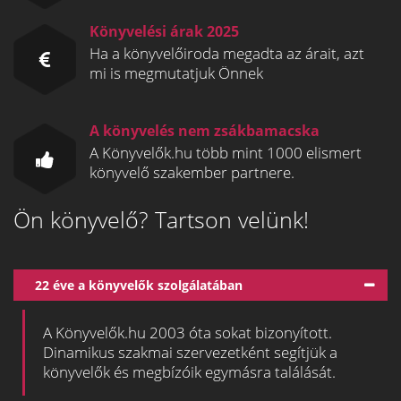
Könyvelési árak 2025
Ha a könyvelőiroda megadta az árait, azt
mi is megmutatjuk Önnek
A könyvelés nem zsákbamacska
A Könyvelők.hu több mint 1000 elismert
könyvelő szakember partnere.
Ön könyvelő? Tartson velünk!
22 éve a könyvelők szolgálatában
A Könyvelők.hu 2003 óta sokat bizonyított.
Dinamikus szakmai szervezetként segítjük a
könyvelők és megbízóik egymásra találását.