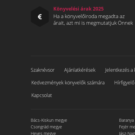
Könyvelési árak 2025
Ha a könyvelőiroda megadta az
árait, azt mi is megmutatjuk Önnek
Szaknévsor
Ajánlatkérések
Jelentkezés a 
Kedvezmények könyvelők számára
Hírfigyelő
Kapcsolat
Bács-Kiskun megye
Baranya
Csongrád megye
Fejér m
Heves megye
Jász-Na