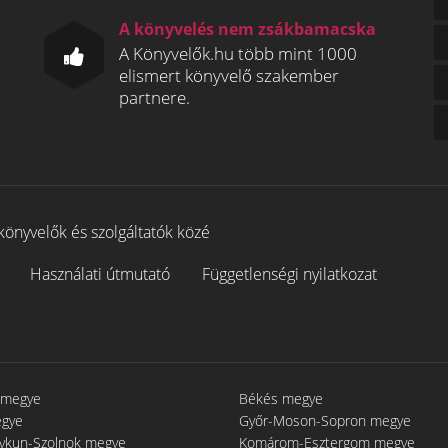
A könyvelés nem zsákbamacska
A Könyvelők.hu több mint 1000
elismert könyvelő szakember
partnere.
könyvelők és szolgáltatók közé
Használati útmutató
Függetlenségi nyilatkozat
 megye
Békés megye
egye
Győr-Moson-Sopron megye
gykun-Szolnok megye
Komárom-Esztergom megye