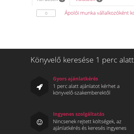
Ápolói munka vállalkozóként 
0
Könyvelő keresése 1 perc alatt
Gyors ajánlatkérés
1 perc alatt ajánlatot kérhet a
könyvelő-szakemberektől
Ingyenes szolgáltatás
Nincsenek rejtett költségek, az
ajánlatkérés és keresés ingyenes