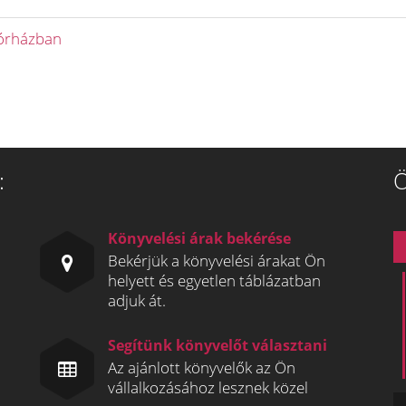
kórházban
:
Ö
Könyvelési árak bekérése
Bekérjük a könyvelési árakat Ön
helyett és egyetlen táblázatban
adjuk át.
Segítünk könyvelőt választani
Az ajánlott könyvelők az Ön
vállalkozásához lesznek közel