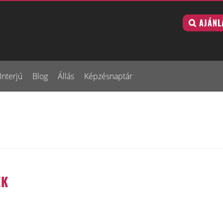
AJÁNL
Interjú
Blog
Állás
Képzésnaptár
EK