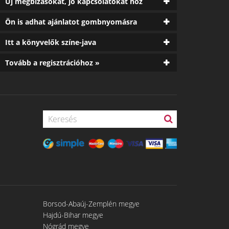
Új megbízásokat, jó kapcsolatokat hoz
Ön is adhat ajánlatot gombnyomásra
Itt a könyvelők színe-java
Tovább a regisztrációhoz »
Borsod-Abaúj-Zemplén megye
Hajdú-Bihar megye
Nógrád megye