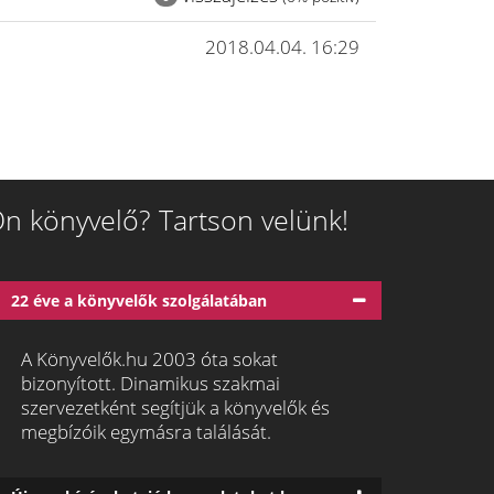
2018.04.04. 16:29
n könyvelő? Tartson velünk!
22 éve a könyvelők szolgálatában
A Könyvelők.hu 2003 óta sokat
bizonyított. Dinamikus szakmai
szervezetként segítjük a könyvelők és
megbízóik egymásra találását.