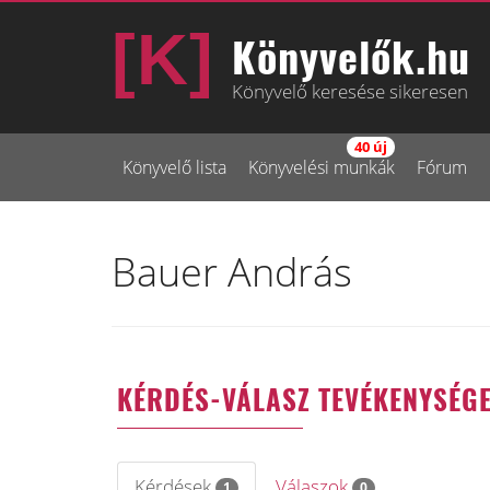
Könyvelők.hu
Könyvelő keresése sikeresen
40 új
Könyvelő lista
Könyvelési munkák
Fórum
Bauer András
KÉRDÉS-VÁLASZ TEVÉKENYSÉG
Kérdések
Válaszok
1
0