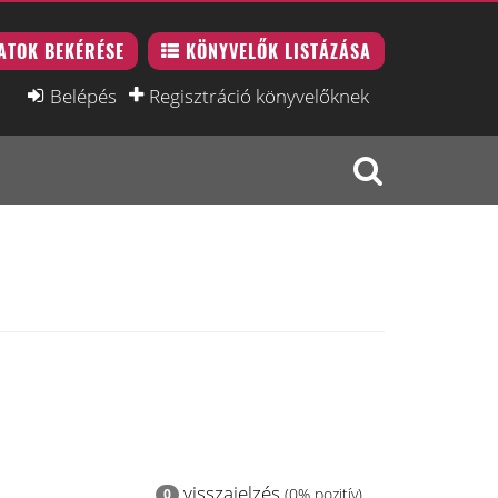
ATOK BEKÉRÉSE
KÖNYVELŐK LISTÁZÁSA
Belépés
Regisztráció könyvelőknek
visszajelzés
(0% pozitív)
0