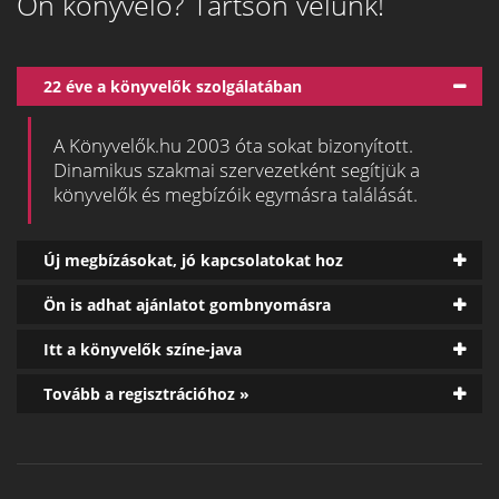
Ön könyvelő? Tartson velünk!
22 éve a könyvelők szolgálatában
A Könyvelők.hu 2003 óta sokat bizonyított.
Dinamikus szakmai szervezetként segítjük a
könyvelők és megbízóik egymásra találását.
Új megbízásokat, jó kapcsolatokat hoz
Ön is adhat ajánlatot gombnyomásra
Itt a könyvelők színe-java
Tovább a regisztrációhoz »