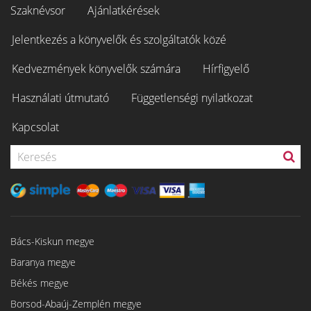
Szaknévsor
Ajánlatkérések
Jelentkezés a könyvelők és szolgáltatók közé
Kedvezmények könyvelők számára
Hírfigyelő
Használati útmutató
Függetlenségi nyilatkozat
Kapcsolat
Bács-Kiskun megye
Baranya megye
Békés megye
Borsod-Abaúj-Zemplén megye