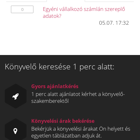
Egyéni vállalkozó számlán szereplő
0
adatok?
05.07. 17:32
Könyvelő keresése 1 perc alatt:
Gyors ajánlatkérés
1 perc alatt ajánlatot kérhet a könyvelő-
szakemberektől
Könyvelési árak bekérése
Bekérjük a könyvelési árakat Ön helyett és
egyetlen táblázatban adjuk át.