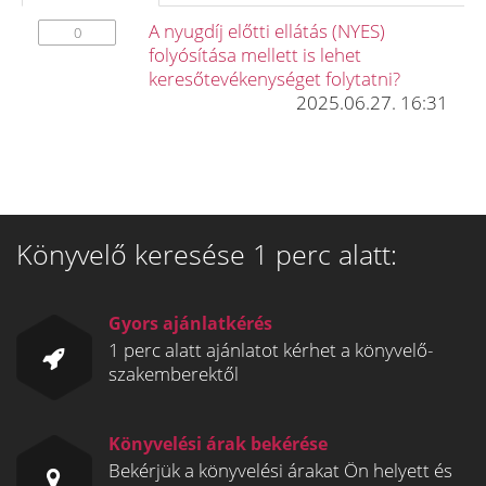
A nyugdíj előtti ellátás (NYES)
0
folyósítása mellett is lehet
keresőtevékenységet folytatni?
2025.06.27. 16:31
Könyvelő keresése 1 perc alatt:
Gyors ajánlatkérés
1 perc alatt ajánlatot kérhet a könyvelő-
szakemberektől
Könyvelési árak bekérése
Bekérjük a könyvelési árakat Ön helyett és