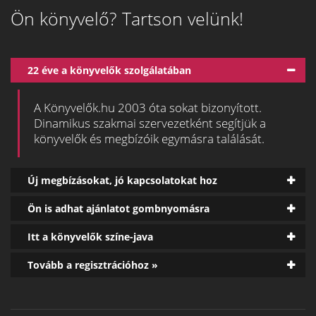
Ön könyvelő? Tartson velünk!
22 éve a könyvelők szolgálatában
A Könyvelők.hu 2003 óta sokat bizonyított.
Dinamikus szakmai szervezetként segítjük a
könyvelők és megbízóik egymásra találását.
Új megbízásokat, jó kapcsolatokat hoz
Ön is adhat ajánlatot gombnyomásra
Itt a könyvelők színe-java
Tovább a regisztrációhoz »