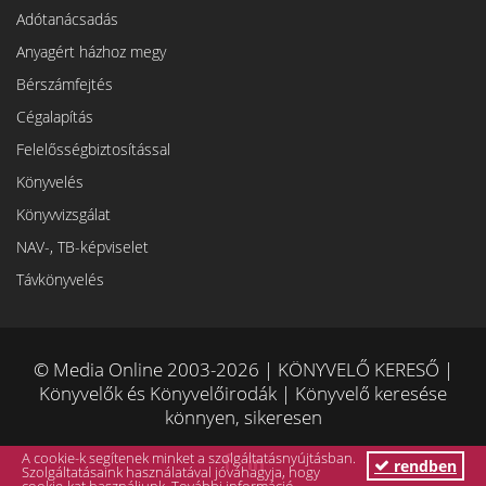
Adótanácsadás
Anyagért házhoz megy
Bérszámfejtés
Cégalapítás
Felelősségbiztosítással
Könyvelés
Könyvvizsgálat
NAV-, TB-képviselet
Távkönyvelés
© Media Online 2003-2026 | KÖNYVELŐ KERESŐ |
Könyvelők és Könyvelőirodák | Könyvelő keresése
könnyen, sikeresen
A cookie-k segítenek minket a szolgáltatásnyújtásban.
rendben
Szolgáltatásaink használatával jóváhagyja, hogy