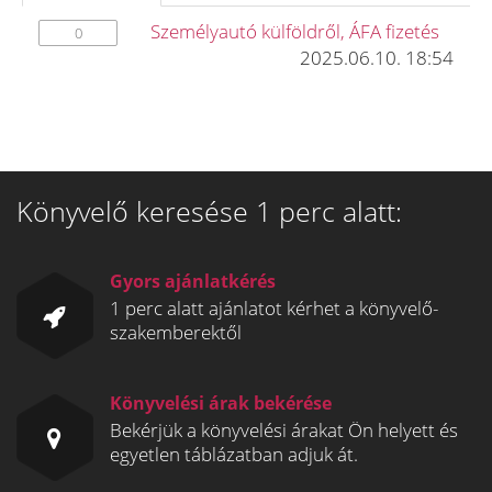
Személyautó külföldről, ÁFA fizetés
0
2025.06.10. 18:54
Könyvelő keresése 1 perc alatt:
Gyors ajánlatkérés
1 perc alatt ajánlatot kérhet a könyvelő-
szakemberektől
Könyvelési árak bekérése
Bekérjük a könyvelési árakat Ön helyett és
egyetlen táblázatban adjuk át.