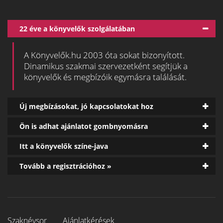
22 éve a könyvelők szolgálatában
A Könyvelők.hu 2003 óta sokat bizonyított.
Dinamikus szakmai szervezetként segítjük a
könyvelők és megbízóik egymásra találását.
Új megbízásokat, jó kapcsolatokat hoz
Ön is adhat ajánlatot gombnyomásra
Itt a könyvelők színe-java
Tovább a regisztrációhoz »
Szaknévsor
Ajánlatkérések