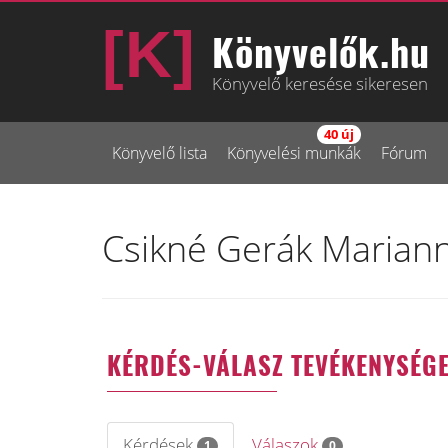
Könyvelők.hu
Könyvelő keresése sikeresen
40 új
Könyvelő lista
Könyvelési munkák
Fórum
Csikné Gerák Marian
KÉRDÉS-VÁLASZ TEVÉKENYSÉG
Kérdések
Válaszok
1
0