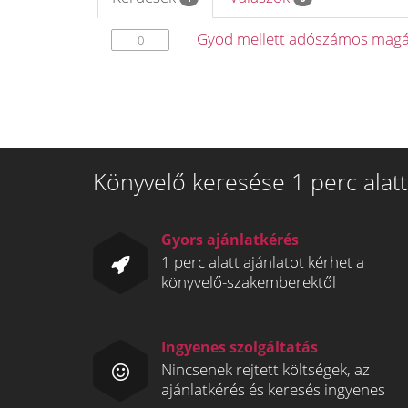
Gyod mellett adószámos magá
0
Könyvelő keresése 1 perc alatt
Gyors ajánlatkérés
1 perc alatt ajánlatot kérhet a
könyvelő-szakemberektől
Ingyenes szolgáltatás
Nincsenek rejtett költségek, az
ajánlatkérés és keresés ingyenes