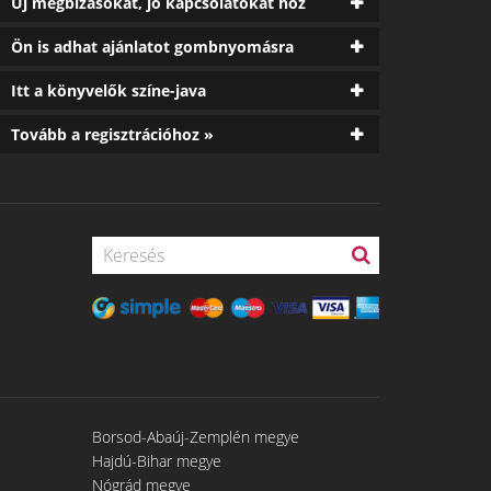
Új megbízásokat, jó kapcsolatokat hoz
Ön is adhat ajánlatot gombnyomásra
Itt a könyvelők színe-java
Tovább a regisztrációhoz »
Borsod-Abaúj-Zemplén megye
Hajdú-Bihar megye
Nógrád megye