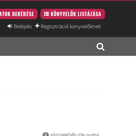
ATOK BEKÉRÉSE
KÖNYVELŐK LISTÁZÁSA
Belépés
Regisztráció könyvelőknek
visszajelzés
(0% pozitív)
0