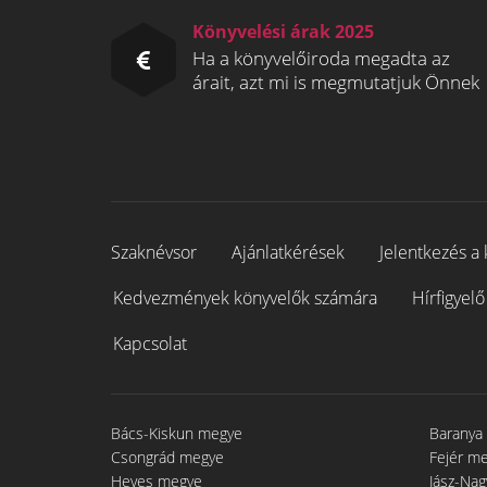
Könyvelési árak 2025
Ha a könyvelőiroda megadta az
árait, azt mi is megmutatjuk Önnek
Szaknévsor
Ajánlatkérések
Jelentkezés a 
Kedvezmények könyvelők számára
Hírfigyelő
Kapcsolat
Bács-Kiskun megye
Baranya
Csongrád megye
Fejér m
Heves megye
Jász-Na