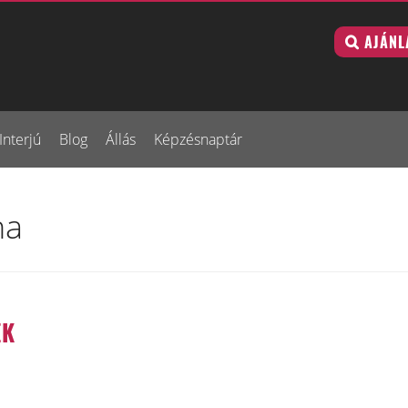
AJÁNL
Interjú
Blog
Állás
Képzésnaptár
na
EK