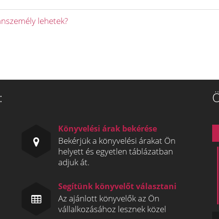
nszemély lehetek?
:
Ö
Könyvelési árak bekérése
Bekérjük a könyvelési árakat Ön
helyett és egyetlen táblázatban
adjuk át.
Segítünk könyvelőt választani
Az ajánlott könyvelők az Ön
vállalkozásához lesznek közel