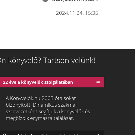
2024.11.24. 15:35
n könyvelő? Tartson velünk!
22 éve a könyvelők szolgálatában
A Könyvelők.hu 2003 óta sokat
bizonyított. Dinamikus szakmai
szervezetként segítjük a könyvelők és
megbízóik egymásra találását.