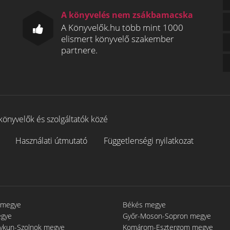
A könyvelés nem zsákbamacska
A Könyvelők.hu több mint 1000
elismert könyvelő szakember
partnere.
könyvelők és szolgáltatók közé
Használati útmutató
Függetlenségi nyilatkozat
 megye
Békés megye
egye
Győr-Moson-Sopron megye
gykun-Szolnok megye
Komárom-Esztergom megye