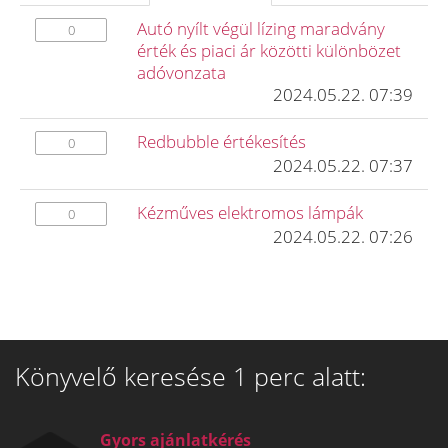
Autó nyílt végül lízing maradvány
0
érték és piaci ár közötti különbözet
adóvonzata
2024.05.22. 07:39
Redbubble értékesítés
0
2024.05.22. 07:37
Kézműves elektromos lámpák
0
2024.05.22. 07:26
Könyvelő keresése 1 perc alatt:
Gyors ajánlatkérés