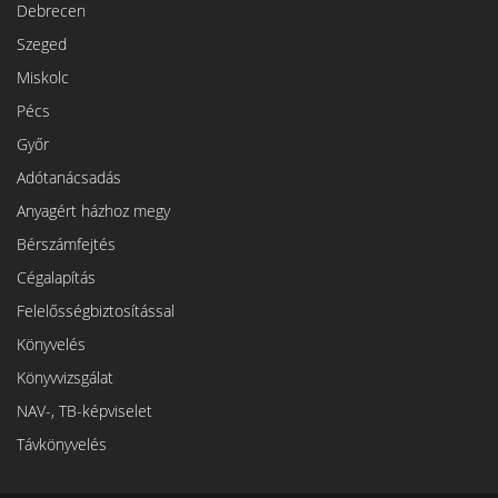
Debrecen
Szeged
Miskolc
Pécs
Győr
Adótanácsadás
Anyagért házhoz megy
Bérszámfejtés
Cégalapítás
Felelősségbiztosítással
Könyvelés
Könyvvizsgálat
NAV-, TB-képviselet
Távkönyvelés