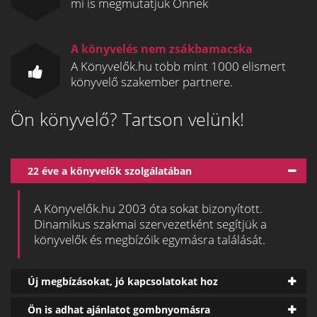
mi is megmutatjuk Önnek
A könyvelés nem zsákbamacska
A Könyvelők.hu több mint 1000 elismert
könyvelő szakember partnere.
Ön könyvelő? Tartson velünk!
22 éve a könyvelők szolgálatában
A Könyvelők.hu 2003 óta sokat bizonyított.
Dinamikus szakmai szervezetként segítjük a
könyvelők és megbízóik egymásra találását.
Új megbízásokat, jó kapcsolatokat hoz
Ön is adhat ajánlatot gombnyomásra