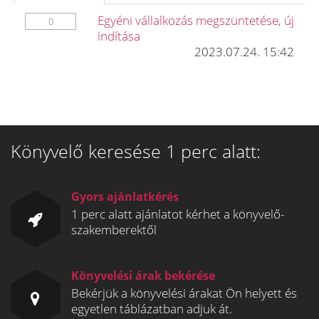
Egyéni vállalkozás megszüntetése, új
0
indítása
2023.07.24. 15:42
Könyvelő keresése 1 perc alatt:
Gyors ajánlatkérés
1 perc alatt ajánlatot kérhet a könyvelő-
szakemberektől
Könyvelési árak bekérése
Bekérjük a könyvelési árakat Ön helyett és
egyetlen táblázatban adjuk át.