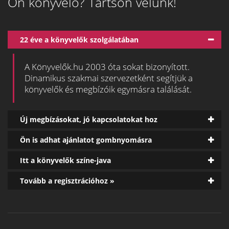
Ön könyvelő? Tartson velünk!
22 éve a könyvelők szolgálatában
A Könyvelők.hu 2003 óta sokat bizonyított.
Dinamikus szakmai szervezetként segítjük a
könyvelők és megbízóik egymásra találását.
Új megbízásokat, jó kapcsolatokat hoz
Ön is adhat ajánlatot gombnyomásra
Itt a könyvelők színe-java
Tovább a regisztrációhoz »