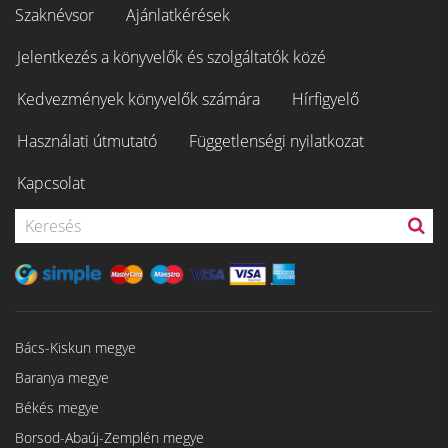
Szaknévsor
Ajánlatkérések
Jelentkezés a könyvelők és szolgáltatók közé
Kedvezmények könyvelők számára
Hírfigyelő
Használati útmutató
Függetlenségi nyilatkozat
Kapcsolat
Bács-Kiskun megye
Baranya megye
Békés megye
Borsod-Abaúj-Zemplén megye