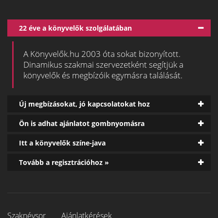
22 éve a könyvelők szolgálatában
A Könyvelők.hu 2003 óta sokat bizonyított.
Dinamikus szakmai szervezetként segítjük a
könyvelők és megbízóik egymásra találását.
Új megbízásokat, jó kapcsolatokat hoz
Ön is adhat ajánlatot gombnyomásra
Itt a könyvelők színe-java
Tovább a regisztrációhoz »
Szaknévsor
Ajánlatkérések