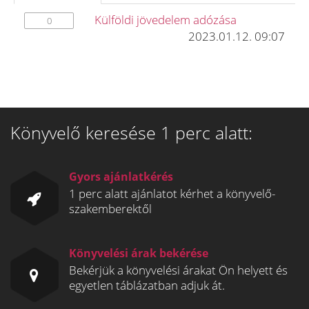
Külföldi jövedelem adózása
0
2023.01.12. 09:07
Könyvelő keresése 1 perc alatt:
Gyors ajánlatkérés
1 perc alatt ajánlatot kérhet a könyvelő-
szakemberektől
Könyvelési árak bekérése
Bekérjük a könyvelési árakat Ön helyett és
egyetlen táblázatban adjuk át.