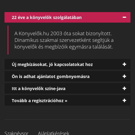
22 éve a könyvelők szolgálatában
A Könyvelők.hu 2003 óta sokat bizonyított.
Dinamikus szakmai szervezetként segítjük a
könyvelők és megbízóik egymásra találását.
Új megbízásokat, jó kapcsolatokat hoz
Ön is adhat ajánlatot gombnyomásra
Itt a könyvelők színe-java
Tovább a regisztrációhoz »
Szaknévsor
Ajánlatkérések