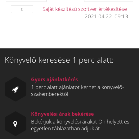
Saját készítésű szoftver értékesítése
0
2021.04.22. 09:13
Könyvelő keresése 1 perc alatt:
Gyors ajánlatkérés
1 perc alatt ajánlatot kérhet a könyvelő-
szakemberektől
Könyvelési árak bekérése
Bekérjük a könyvelési árakat Ön helyett és
egyetlen táblázatban adjuk át.