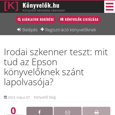
Könyvelők.hu
Könyvelő keresése sikeresen
Könyvelő lista
AJÁNLATOK BEKÉRÉSE
KÖNYVELŐK LISTÁZÁSA
40 új
Könyvelési munkák
Belépés
Regisztráció könyvelőknek
Fórum
Irodai szkenner teszt: mit
Interjú
tud az Epson
Blog
könyvelőknek szánt
Állás
lapolvasója?
Képzésnaptár
Könyvelő blog
2024. május 07.
0