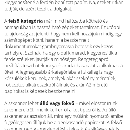
kiegyenesítené a ferdén behúzott papírt. Na, ezeket ritkán
tudják, de azért teszik a dolgukat.
A
felső kategória
már mind hálózatba köthető és
önmagukban is használható gépeket tartalmaz. Ez utóbbi
tulajdonság azt jelenti, hogy nem kell hozzájuk mindig egy
számítógépet kötni, hanem a beszkennelt
dokumentumokat gombnyomásra beteszik egy közös
tárhelyre. Szólnak, ha egy oldal kimarad, kiegyenesítik a
ferde széleket, javítják a minőséget. Rengeteg apró
beállítás teszi hatékonnyá és irodai használatra alkalmassá
őket. A legmagasabb árkategóriába a fizikailag is nagy
készülékek kerülnek, amelyek akár szekrény méretűek,
robusztus alkatrészekből állnak, és akár A2 méretű
papírokat is képesek beszkennelni.
A szkenner lehet
álló vagy fekvő
– mivel először írunk
szkennerekről, írnunk kell erről a két típusról is. Az álló
szkenner az asztalon áll, mint egy nyúlánk nyomtató, amibe
függőlegesen állítjuk be a beolvasandó papírokat. A fekvő
szkenner pedig - meglepetés! - fekszik, és síkágyasnak is