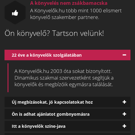
A könyvelés nem zsákbamacska
A Könyvelők.hu több mint 1000 elismert
könyvelő szakember partnere.
Ön könyvelő? Tartson velünk!
22 éve a könyvelők szolgálatában
A Könyvelők.hu 2003 óta sokat bizonyított.
Dinamikus szakmai szervezetként segítjük a
könyvelők és megbízóik egymásra találását.
Új megbízásokat, jó kapcsolatokat hoz
Ön is adhat ajánlatot gombnyomásra
Itt a könyvelők színe-java