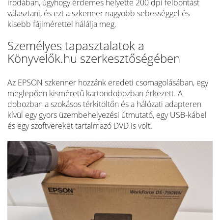
irodában, úgyhogy érdemes helyette 200 dpi felbontást
választani, és ezt a szkenner nagyobb sebességgel és
kisebb fájlmérettel hálálja meg.
Személyes tapasztalatok a
Könyvelők.hu szerkesztőségében
Az EPSON szkenner hozzánk eredeti csomagolásában, egy
meglepően kisméretű kartondobozban érkezett. A
dobozban a szokásos térkitöltőn és a hálózati adapteren
kívül egy gyors üzembehelyezési útmutató, egy USB-kábel
és egy szoftvereket tartalmazó DVD is volt.