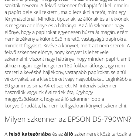
szokták nevezni. A fekvő szkenner fedlapját fel kell emelni,
a papírt bele kell fektetni, majd lecsukni a tetőt, mint egy
fénymásolónál. Mindkét típusnak, az állónak és a fekvőnek
is megvan az előnye és a hátránya. Az álló szkenner nagy
előnye, hogy a papírokat egyenesen húzza át magán, ezért
nem érzékeny a különböző méretű, vastagságú papírokra,
mindent fogyaszt. Kivéve a könyvet, mert azt nem szereti. A
fekvő szkenner előnye, hogy könyvet is lehet vele
szkennelni, viszont nagy hátránya, hogy minden papírt, amit
áthúz magán, egy hengeren 180 fokban átforgat, így nem
szereti a kevésbé hajlékony, vastagabb papírokat, se a túl
vékonyakat, se a kisebbeket vagy nagyobbakat. Leginkább a
80 grammos sima A4-et szereti. Mi intenzív szkenner
használók vagyunk évtizedek óta, úgyhogy
meggyőződésünk, hogy az álló szkenner jobb a
könyvelőirodába, ha nem kell gyakran könyvet szkennelni.
Milyen szkenner az EPSON DS-790WN?
A
felső kategóriába
és az
álló
szkennerek közé tartozik a