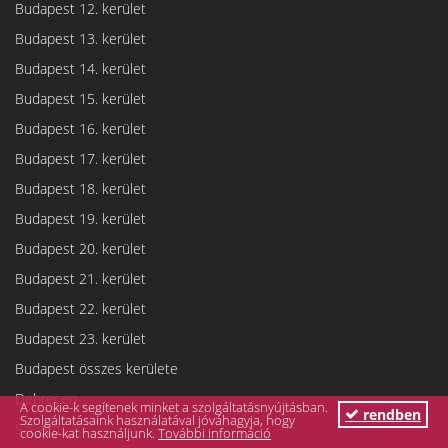
Budapest 12. kerület
Budapest 13. kerület
Budapest 14. kerület
Budapest 15. kerület
Budapest 16. kerület
Budapest 17. kerület
Budapest 18. kerület
Budapest 19. kerület
Budapest 20. kerület
Budapest 21. kerület
Budapest 22. kerület
Budapest 23. kerület
Budapest összes kerülete
Debrecen
A cookie-k segítenek minket a szolgáltatásnyújtásban.
rendben
Szolgáltatásaink használatával jóváhagyja, hogy
Szeged
cookie-kat használjunk.
További információ