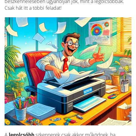
beszkennelésében ugyanolyan jók, mint a legolcsóbbak.
Csak hát itt a többi feladat!
A
legolcsóbb
szkennerek csak akkor működnek, ha