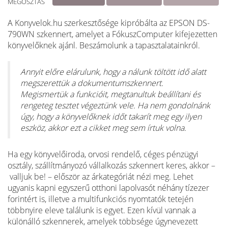
MEGOSZTÁS
A Konyvelok.hu szerkesztősége kipróbálta az EPSON DS-
790WN szkennert, amelyet a FókuszComputer kifejezetten
könyvelőknek ajánl. Beszámolunk a tapasztalatainkról.
Annyit előre elárulunk, hogy a nálunk töltött idő alatt
megszerettük a dokumentumszkennert.
Megismertük a funkcióit, megtanultuk beállítani és
rengeteg tesztet végeztünk vele. Ha nem gondolnánk
úgy, hogy a könyvelőknek időt takarít meg egy ilyen
eszköz, akkor ezt a cikket meg sem írtuk volna.
Ha egy könyvelőiroda, orvosi rendelő, céges pénzügyi
osztály, szállítmányozó vállalkozás szkennert keres, akkor –
valljuk be! – először az árkategóriát nézi meg. Lehet
ugyanis kapni egyszerű otthoni lapolvasót néhány tízezer
forintért is, illetve a multifunkciós nyomtatók tetején
többnyire eleve találunk is egyet. Ezen kívül vannak a
különálló szkennerek, amelyek többsége úgynevezett