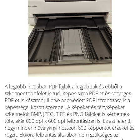
A legtöbb irodában PDF fájlok a legjobbak és ebből a
szkenner többfélét is tud. Képes sima PDF-et és szöveges
PDF-et is készíteni, illetve adatvédett PDF létrehozása is a
képességei között szerepel. A képeket és fényképeket
szkennelők BMP, JPEG, TIFF, és PNG fájlokat is kérhetnek
tőle, akár 600 dpi x 600 dpi felbontásban is. Ez azt jelenti,
hogy minden hüvelyknyi hosszon 600 képpontot érzékel és
rögzít. Ekkora felbontás általában nem szükséges az