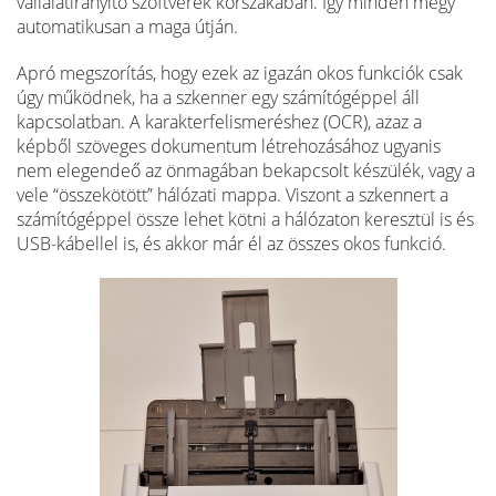
vállalatirányító szoftverek korszakában. Így minden megy
automatikusan a maga útján.
Apró megszorítás, hogy ezek az igazán okos funkciók csak
úgy működnek, ha a szkenner egy számítógéppel áll
kapcsolatban. A karakterfelismeréshez (OCR), azaz a
képből szöveges dokumentum létrehozásához ugyanis
nem elegendeő az önmagában bekapcsolt készülék, vagy a
vele “összekötött” hálózati mappa. Viszont a szkennert a
számítógéppel össze lehet kötni a hálózaton keresztül is és
USB-kábellel is, és akkor már él az összes okos funkció.