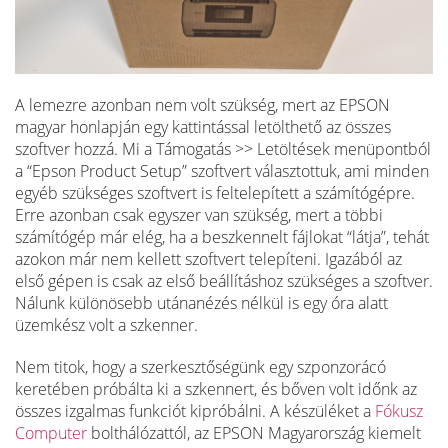
A lemezre azonban nem volt szükség, mert az EPSON
magyar honlapján egy kattintással letölthető az összes
szoftver hozzá. Mi a Támogatás >> Letöltések menüpontból
a “Epson Product Setup” szoftvert választottuk, ami minden
egyéb szükséges szoftvert is feltelepített a számítógépre.
Erre azonban csak egyszer van szükség, mert a többi
számítógép már elég, ha a beszkennelt fájlokat “látja”, tehát
azokon már nem kellett szoftvert telepíteni. Igazából az
első gépen is csak az első beállításhoz szükséges a szoftver.
Nálunk különösebb utánanézés nélkül is egy óra alatt
üzemkész volt a szkenner.
Nem titok, hogy a szerkesztőségünk egy szponzorácó
keretében próbálta ki a szkennert, és bőven volt időnk az
összes izgalmas funkciót kipróbálni. A készüléket a
Fókusz
Computer
bolthálózattól, az EPSON Magyarország kiemelt