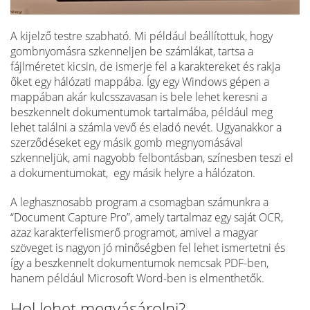
A kijelző testre szabható. Mi például beállítottuk, hogy
gombnyomásra szkenneljen be számlákat, tartsa a
fájlméretet kicsin, de ismerje fel a karaktereket és rakja
őket egy hálózati mappába. Így egy Windows gépen a
mappában akár kulcsszavasan is bele lehet keresni a
beszkennelt dokumentumok tartalmába, például meg
lehet találni a számla vevő és eladó nevét. Ugyanakkor a
szerződéseket egy másik gomb megnyomásával
szkenneljük, ami nagyobb felbontásban, színesben teszi el
a dokumentumokat, egy másik helyre a hálózaton.
A leghasznosabb program a csomagban számunkra a
“Document Capture Pro”, amely tartalmaz egy saját OCR,
azaz karakterfelismerő programot, amivel a magyar
szöveget is nagyon jó minőségben fel lehet ismertetni és
így a beszkennelt dokumentumok nemcsak PDF-ben,
hanem például Microsoft Word-ben is elmenthetők.
Hol lehet megvásárolni?