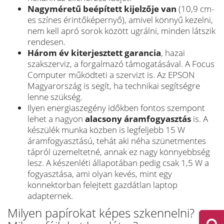
Nagyméretű beépített kijelzője van
(10,9 cm-
es színes érintőképernyő), amivel könnyű kezelni,
nem kell apró sorok között ugrálni, minden látszik
rendesen.
Három év kiterjesztett garancia
, hazai
szakszerviz, a forgalmazó támogatásával. A Focus
Computer működteti a szervizt is. Az EPSON
Magyarország is segít, ha technikai segítségre
lenne szükség.
Ilyen energiaszegény időkben fontos szempont
lehet a nagyon
alacsony áramfogyasztás
is. A
készülék munka közben is legfeljebb 15 W
áramfogyasztású, tehát aki néha szünetmentes
tápról üzemeltetné, annak ez nagy könnyebbség
lesz. A készenléti állapotában pedig csak 1,5 W a
fogyasztása, ami olyan kevés, mint egy
konnektorban felejtett gazdátlan laptop
adapternek.
Milyen papírokat képes szkennelni?