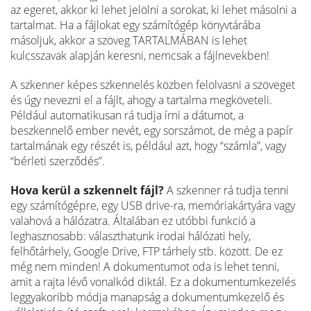
az egeret, akkor ki lehet jelölni a sorokat, ki lehet másolni a
tartalmat. Ha a fájlokat egy számítógép könyvtárába
másoljuk, akkor a szöveg TARTALMÁBAN is lehet
kulcsszavak alapján keresni, nemcsak a fájlnevekben!
A szkenner képes szkennelés közben felolvasni a szöveget
és úgy nevezni el a fájlt, ahogy a tartalma megköveteli.
Például automatikusan rá tudja írni a dátumot, a
beszkennelő ember nevét, egy sorszámot, de még a papír
tartalmának egy részét is, például azt, hogy “számla”, vagy
“bérleti szerződés”.
Hova kerül a szkennelt fájl?
A szkenner rá tudja tenni
egy számítógépre, egy USB drive-ra, memóriakártyára vagy
valahová a hálózatra. Általában ez utóbbi funkció a
leghasznosabb: választhatunk irodai hálózati hely,
felhőtárhely, Google Drive, FTP tárhely stb. között. De ez
még nem minden! A dokumentumot oda is lehet tenni,
amit a rajta lévő vonalkód diktál. Ez a dokumentumkezelés
leggyakoribb módja manapság a dokumentumkezelő és