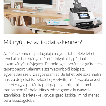
Mit nyújt ez az irodai szkenner?
Az álló szkenner lapadagolója nagyon stabil. Bele lehet
tenni akár bankkártya méretű dolgokat is, például
lakcímkártyát, névjegyet. De boldogan berántja a gyűrött és
tépett papírt, valamint a számlatömbből kitépett,
egyenetlen szélű, zizegős számlát. Be lehet vele szkennelni
hosszú dolgokat is, például egy szívritmust ábrázoló orvosi
leletet vagy a postán kapott papír slejfnit, ami semmi
másba nem fér bele. Nincs többé gond a kutyanyelv-
számlákkal, bérletekkel, orvosi igazolásokkal, mind mehet
be a lapadagolóba.