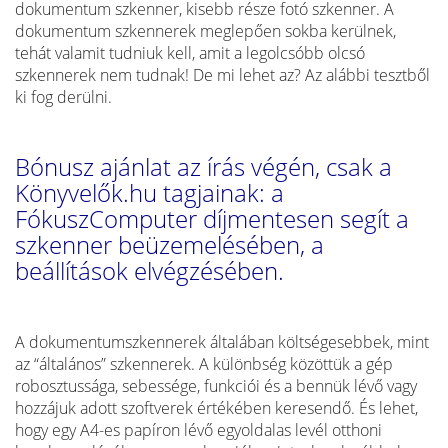
dokumentum szkenner, kisebb része fotó szkenner. A
dokumentum szkennerek meglepően sokba kerülnek,
tehát valamit tudniuk kell, amit a legolcsóbb olcsó
szkennerek nem tudnak! De mi lehet az? Az alábbi tesztből
ki fog derülni.
Bónusz ajánlat az írás végén, csak a
Könyvelők.hu tagjainak: a
FókuszComputer díjmentesen segít a
szkenner beüzemelésében, a
beállítások elvégzésében.
A dokumentumszkennerek általában költségesebbek, mint
az “általános” szkennerek. A különbség közöttük a gép
robosztussága, sebessége, funkciói és a bennük lévő vagy
hozzájuk adott szoftverek értékében keresendő. És lehet,
hogy egy A4-es papíron lévő egyoldalas levél otthoni