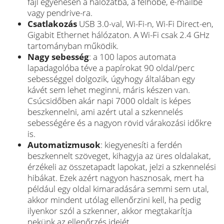
fájl egyenesen a hálózatba, a felhőbe, e-mailbe
vagy pendrive-ra.
Csatlakozás
USB 3.0-val, Wi-Fi-n, Wi-Fi Direct-en,
Gigabit Ethernet hálózaton. A Wi-Fi csak 2.4 GHz
tartományban működik.
Nagy sebesség
: a 100 lapos automata
lapadagolóba téve a papírokat 90 oldal/perc
sebességgel dolgozik, úgyhogy általában egy
kávét sem lehet meginni, máris készen van.
Csúcsidőben akár napi 7000 oldalt is képes
beszkennelni, ami azért utal a szkennelés
sebességére és a nagyon rövid várakozási időkre
is.
Automatizmusok
: kiegyenesíti a ferdén
beszkennelt szöveget, kihagyja az üres oldalakat,
érzékeli az összetapadt lapokat, jelzi a szkennelési
hibákat. Ezek azért nagyon hasznosak, mert ha
például egy oldal kimaradására semmi sem utal,
akkor mindent utólag ellenőrzini kell, ha pedig
ilyenkor szól a szkenner, akkor megtakarítja
nekünk az ellenőrzés idejét.