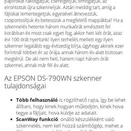
papírokat rakosgatjuk, cserélgetjük, simítgatjuk, az
elrontottat újra szkenneljük. Aztán meddig tart, amíg a
fájlokat lementegetjük, egyesével átnevezzük,
csoportosítjuk és betesszük a megfelelő mappákba? Ha a
szkennelés hetente három munkaórát emésztett fel
korábban és most csak egyet fog, akkor heti két órát, azaz
évi 100 órát nyertünk! Ilyen terhelés mellett egy ilyen
szkenner legalább egy évtizedig bírja, úgyhogy akinek ezer
forintnál többet ér az órája, annak három év alatt biztosan
megtérül. De aki nem heti, hanem napi három órát
szkennel, annak már fél év alatt.
Az EPSON DS-790WN szkenner
tulajdonságai
Több felhasználó
is rögzíthető rajta, így be lehet
állítani, hogy kinek hogyan működjön, kinek hova
tegye a fájljait, hova küldje az adatait.
ScanWay funkció
: önálló készülékként való
szkennelés, nem kell hozzá számítógép, mehet a