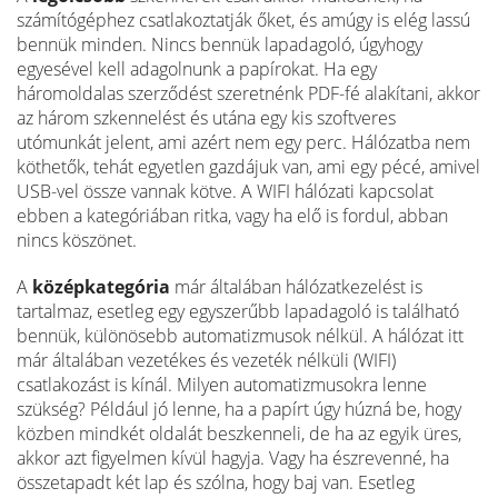
számítógéphez csatlakoztatják őket, és amúgy is elég lassú
bennük minden. Nincs bennük lapadagoló, úgyhogy
egyesével kell adagolnunk a papírokat. Ha egy
háromoldalas szerződést szeretnénk PDF-fé alakítani, akkor
az három szkennelést és utána egy kis szoftveres
utómunkát jelent, ami azért nem egy perc. Hálózatba nem
köthetők, tehát egyetlen gazdájuk van, ami egy pécé, amivel
USB-vel össze vannak kötve. A WIFI hálózati kapcsolat
ebben a kategóriában ritka, vagy ha elő is fordul, abban
nincs köszönet.
A
középkategória
már általában hálózatkezelést is
tartalmaz, esetleg egy egyszerűbb lapadagoló is található
bennük, különösebb automatizmusok nélkül. A hálózat itt
már általában vezetékes és vezeték nélküli (WIFI)
csatlakozást is kínál. Milyen automatizmusokra lenne
szükség? Például jó lenne, ha a papírt úgy húzná be, hogy
közben mindkét oldalát beszkenneli, de ha az egyik üres,
akkor azt figyelmen kívül hagyja. Vagy ha észrevenné, ha
összetapadt két lap és szólna, hogy baj van. Esetleg