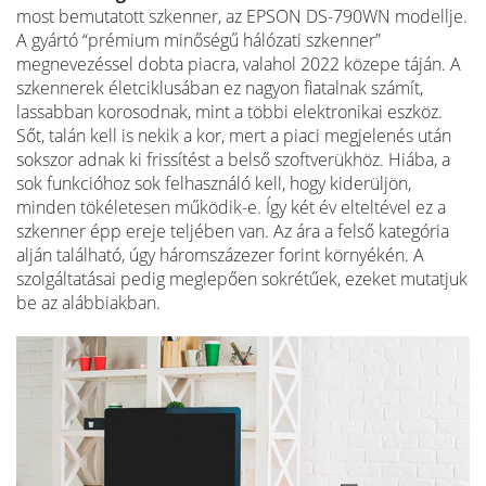
most bemutatott szkenner, az EPSON DS-790WN modellje.
A gyártó “prémium minőségű hálózati szkenner”
megnevezéssel dobta piacra, valahol 2022 közepe táján. A
szkennerek életciklusában ez nagyon fiatalnak számít,
lassabban korosodnak, mint a többi elektronikai eszköz.
Sőt, talán kell is nekik a kor, mert a piaci megjelenés után
sokszor adnak ki frissítést a belső szoftverükhöz. Hiába, a
sok funkcióhoz sok felhasználó kell, hogy kiderüljön,
minden tökéletesen működik-e. Így két év elteltével ez a
szkenner épp ereje teljében van. Az ára a felső kategória
alján található, úgy háromszázezer forint környékén. A
szolgáltatásai pedig meglepően sokrétűek, ezeket mutatjuk
be az alábbiakban.