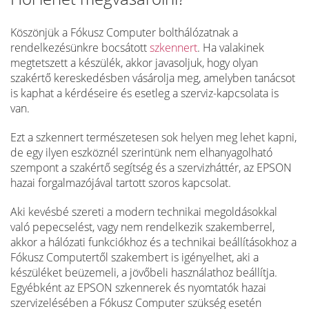
Köszönjük a Fókusz Computer bolthálózatnak a
rendelkezésünkre bocsátott
szkennert
. Ha valakinek
megtetszett a készülék, akkor javasoljuk, hogy olyan
szakértő kereskedésben vásárolja meg, amelyben tanácsot
is kaphat a kérdéseire és esetleg a szerviz-kapcsolata is
van.
Ezt a szkennert természetesen sok helyen meg lehet kapni,
de egy ilyen eszköznél szerintünk nem elhanyagolható
szempont a szakértő segítség és a szervizháttér, az EPSON
hazai forgalmazójával tartott szoros kapcsolat.
Aki kevésbé szereti a modern technikai megoldásokkal
való pepecselést, vagy nem rendelkezik szakemberrel,
akkor a hálózati funkciókhoz és a technikai beállításokhoz a
Fókusz Computertől szakembert is igényelhet, aki a
készüléket beüzemeli, a jövőbeli használathoz beállítja.
Egyébként az EPSON szkennerek és nyomtatók hazai
szervizelésében a Fókusz Computer szükség esetén