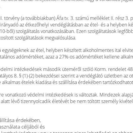
.
. törvény (a továbbiakban) Áfa tv. 3. számú melléklet II. rész 3. 
ányadó az étkezőhelyi vendéglátásban az étel- és a helyben kés
0-ből) szolgáltatás vonatkozásában. Ezen szolgáltatások legfőb
tosított szolgáltatások megvalósulása.
egységeknek az étel, helyben készített alkoholmentes ital elvite
 általános adómértéket, azaz a 27%-os adómértéket kellene alkal
édelmi intézkedések második üteméről szóló Korm. rendelet 4
ályos 8. § (1)-(2) bekezdései szerint a vendéglátó üzletben az ot
re alkalmas ételek kiadása és szállítása érdekében tartózkodhatot
re vonatkozó védelmi intézkedések is változtak. Mindezek alapj
alatt lévő tizennyolcadik életévét be nem töltött személy kivétel
állítása érdekében,
sználata céljából és