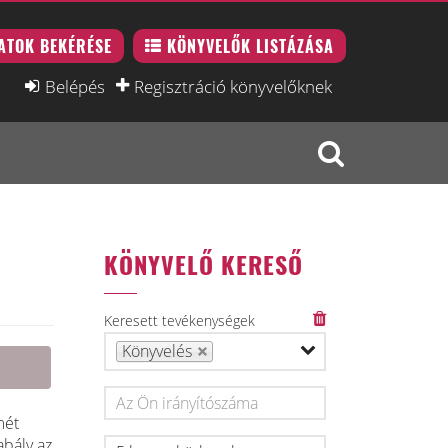
ATOK BEKÉRÉSE
KÖNYVELŐK LISTÁZÁSA
Belépés
Regisztráció könyvelőknek
KÖNYVELŐ KERESŐ
Keresett tevékenységek
Könyvelés
mét
abály az