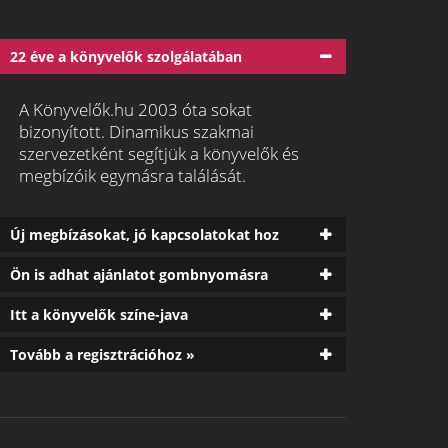
22 éve a könyvelők szolgálatában
A Könyvelők.hu 2003 óta sokat
bizonyított. Dinamikus szakmai
szervezetként segítjük a könyvelők és
megbízóik egymásra találását.
Új megbízásokat, jó kapcsolatokat hoz
Ön is adhat ajánlatot gombnyomásra
Itt a könyvelők színe-java
Tovább a regisztrációhoz »