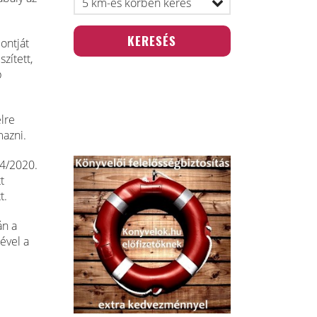
pontját
zített,
b
lre
mazni.
84/2020.
t
t.
án a
ével a