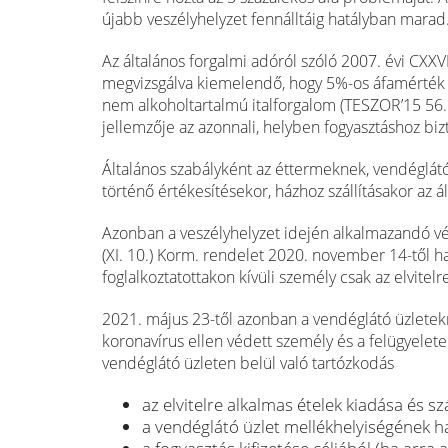
újabb veszélyhelyzet fennálltáig hatályban marad
Az általános forgalmi adóról szóló 2007. évi CXXVII
megvizsgálva kiemelendő, hogy 5%-os áfamérték ir
nem alkoholtartalmú italforgalom (TESZOR’15 56.1
jellemzője az azonnali, helyben fogyasztáshoz biz
Általános szabályként az éttermeknek, vendéglátó 
történő értékesítésekor, házhoz szállításakor az
Azonban a veszélyhelyzet idején alkalmazandó v
(XI. 10.) Korm. rendelet 2020. november 14-től hat
foglalkoztatottakon kívüli személy csak az elvitel
2021. május 23-től azonban a vendéglátó üzletek
koronavírus ellen védett személy és a felügyelete 
vendéglátó üzleten belül való tartózkodás
az elvitelre alkalmas ételek kiadása és sz
a vendéglátó üzlet mellékhelyiségének ha