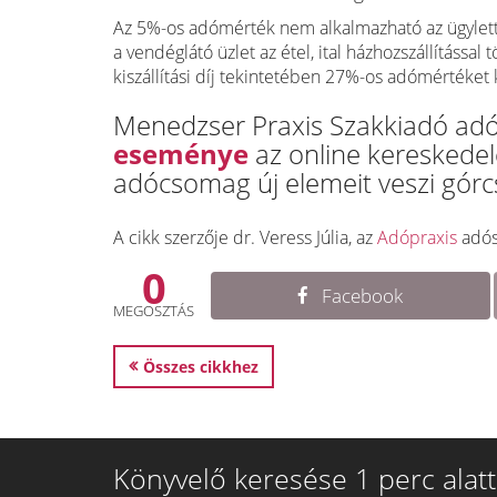
Az 5%-os adómérték nem alkalmazható az ügylettel
a vendéglátó üzlet az étel, ital házhozszállítással
kiszállítási díj tekintetében 27%-os adómértéket 
Menedzser Praxis Szakkiadó adó-
eseménye
az online kereskedele
adócsomag új elemeit veszi górc
A cikk szerzője dr. Veress Júlia, az
Adópraxis
adós
0
Facebook
MEGOSZTÁS
Összes cikkhez
Könyvelő keresése 1 perc alatt