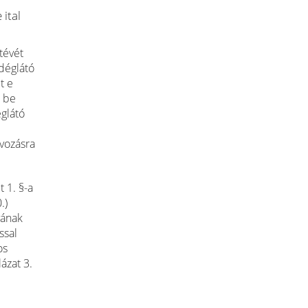
 ital
tévét
ndéglátó
t e
t be
églátó
ávozásra
 1. §-a
.)
yának
ssal
os
ázat 3.