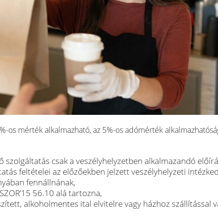
z 5%-os mérték alkalmazható, az 5%-os adómérték alkalmazhatós
lő szolgáltatás csak a veszélyhelyzetben alkalmazandó előír
tás feltételei az előzőekben jelzett veszélyhelyzeti intézke
ányában fennállnának,
ESZOR’15 56.10 alá tartozna,
ített, alkoholmentes ital elvitelre vagy házhoz szállítással v