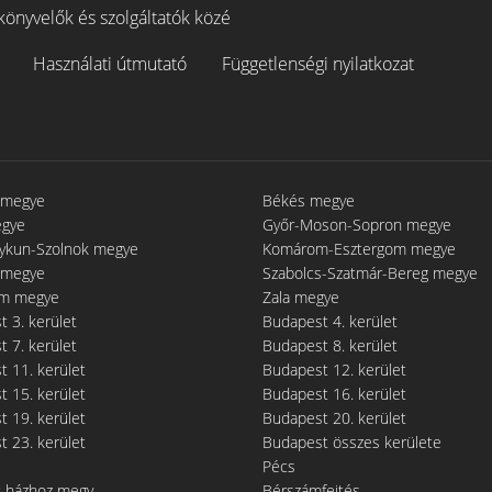
könyvelők és szolgáltatók közé
Használati útmutató
Függetlenségi nyilatkozat
 megye
Békés megye
egye
Győr-Moson-Sopron megye
gykun-Szolnok megye
Komárom-Esztergom megye
 megye
Szabolcs-Szatmár-Bereg megye
m megye
Zala megye
 3. kerület
Budapest 4. kerület
 7. kerület
Budapest 8. kerület
 11. kerület
Budapest 12. kerület
 15. kerület
Budapest 16. kerület
 19. kerület
Budapest 20. kerület
 23. kerület
Budapest összes kerülete
Pécs
t házhoz megy
Bérszámfejtés