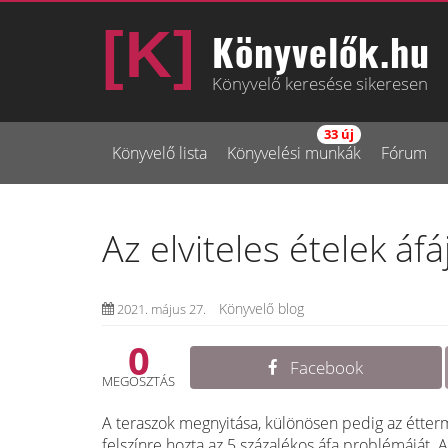
Könyvelők.hu
Könyvelő keresése sikeresen
33 új
Könyvelő lista
Könyvelési munkák
Fórum
Az elviteles ételek áfá
Könyvelő blog
2021. május 27.
0
Facebook
MEGOSZTÁS
A teraszok megnyitása, különösen pedig az étterm
felszínre hozta az 5 százalékos áfa problémáját. 