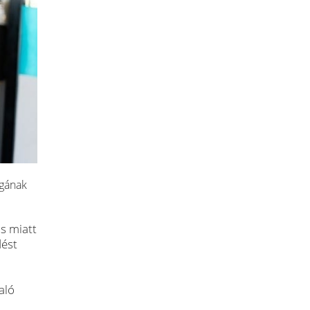
ágának
ás miatt
dést
aló