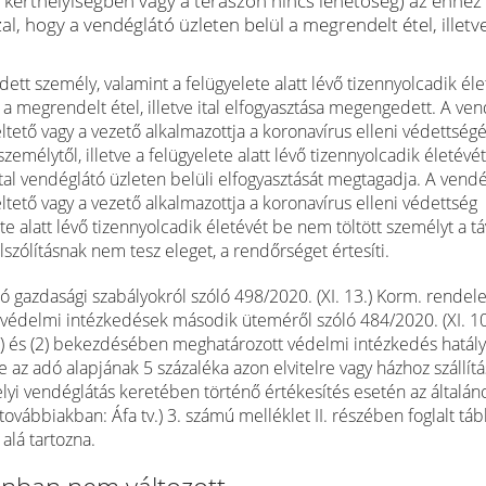
 a kerthelyiségben vagy a teraszon nincs lehetőség) az ehhez
, hogy a vendéglátó üzleten belül a megrendelt étel, illetve
ett személy, valamint a felügyelete alatt lévő tizennyolcadik éle
a megrendelt étel, illetve ital elfogyasztása megengedett. A ve
ltető vagy a vezető alkalmazottja a koronavírus elleni védettségé
élytől, illetve a felügyelete alatt lévő tizennyolcadik életévé
ital vendéglátó üzleten belüli elfogyasztását megtagadja. A vend
ltető vagy a vezető alkalmazottja a koronavírus elleni védettség
te alatt lévő tizennyolcadik életévét be nem töltött személyt a t
lszólításnak nem tesz eleget, a rendőrséget értesíti.
ó gazdasági szabályokról szóló 498/2020. (XI. 13.) Korm. rendelet
ó védelmi intézkedések második üteméről szóló 484/2020. (XI. 10
(1) és (2) bekezdésében meghatározott védelmi intézkedés hatál
 az adó alapjának 5 százaléka azon elvitelre vagy házhoz szállítá
helyi vendéglátás keretében történő értékesítés esetén az általán
továbbiakban: Áfa tv.) 3. számú melléklet II. részében foglalt tábl
 alá tartozna.