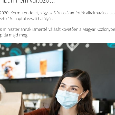
onban nem változott.
2020. Korm. rendelet, s így az 5 %-os áfamérték alkalmazása is a
ető 15. naptól veszti hatályát.
ős miniszter annak ismertté válását követően a Magyar Közlönyb
apítja majd meg.