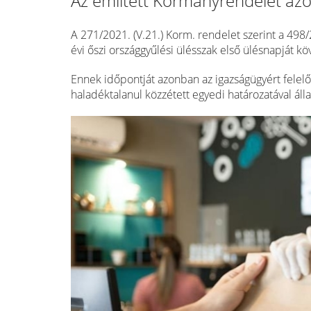
Az említett Kormányrendelet az
A 271/2021. (V.21.) Korm. rendelet szerint a 498/
évi őszi országgyűlési ülésszak első ülésnapját köv
Ennek időpontját azonban az igazságügyért felel
haladéktalanul közzétett egyedi határozatával áll