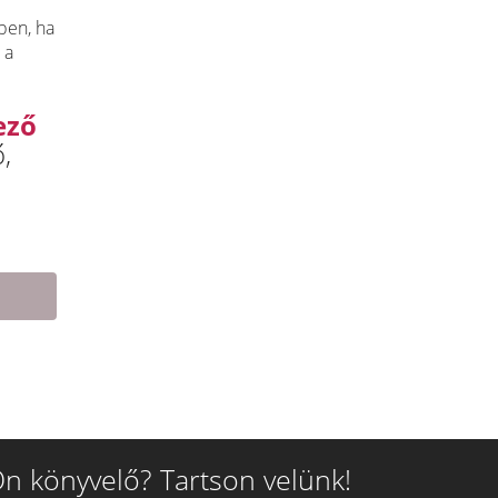
ben, ha
 a
ező
,
n könyvelő? Tartson velünk!