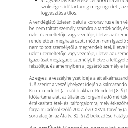
a fogyasztás kifizetése céljából (ha arra
szükséges időtartamig megengedett, azzal
fogyasztása tilos.
A vendéglátó üzleten belül a koronavírus ellen véd
be nem töltött személy számára a tartózkodás, és 
üzlet üzemeltetője vagy vezetője, illetve az üzeme
rendeletben meghatározott módon nem igazoló szem
nem töltött személytől a megrendelt étel, illetve 
üzlet üzemeltetője vagy vezetője, illetve az üzeme
igazolását megtagadó személyt, illetve a felügyele
felszólítja, és amennyiben a jogsértő személy e fe
Az egyes, a veszélyhelyzet ideje alatt alkalmazand
1. § szerint a veszélyhelyzet idején alkalmazand
Korm. rendelet (a továbbiakban: Rendelet) 8. § 
időtartama alatt az általános forgalmi adó mértéke
értékesített étel- és italforgalomra, mely étkező
forgalmi adóról szóló 2007. évi CXXVII. törvény (a 
sora alapján az Áfa tv. 82. § (2) bekezdése hatálya