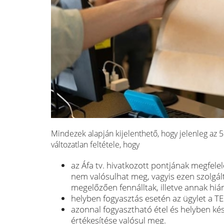
Mindezek alapján kijelenthető, hogy jelenleg a
változatlan feltétele, hogy
az Áfa tv. hivatkozott pontjának megfele
nem valósulhat meg, vagyis ezen szolgálta
megelőzően fennálltak, illetve annak hi
helyben fogyasztás esetén az ügylet a T
azonnal fogyasztható étel és helyben kész
értékesítése valósul meg.