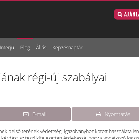
AJÁNL
Interjú
Blog
Állás
Képzésnaptár
jának régi-új szabályai
E-mail
Nyomtatás
ek belső terének védettségi igazolványhoz kötött használata is
A kérdést az teszi kifejezetten érdekessé, hogy a vonatkozó jogsz