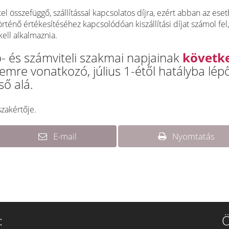
 összefüggő, szállítással kapcsolatos díjra, ezért abban az eset
 történő értékesítéséhez kapcsolódóan kiszállítási díjat számol fel,
kell alkalmaznia.
 és számviteli szakmai napjainak
követk
mre vonatkozó, július 1-étől hatályba lépő
ső alá.
zakértője.
E-mail
Nyomtatás
:
Ö