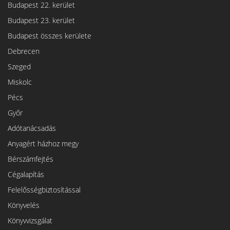
Budapest 22. kerület
Budapest 23. kerület
Budapest összes kerülete
Debrecen
Szeged
Miskolc
Pécs
Győr
Adótanácsadás
Anyagért házhoz megy
Bérszámfejtés
Cégalapítás
Felelősségbiztosítással
Könyvelés
Könyvvizsgálat