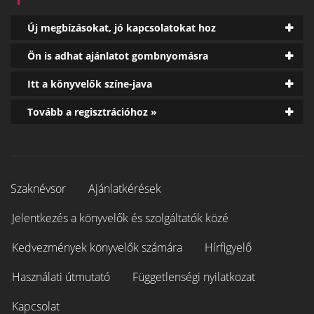
Új megbízásokat, jó kapcsolatokat hoz
Ön is adhat ajánlatot gombnyomásra
Itt a könyvelők színe-java
Tovább a regisztrációhoz »
Szaknévsor
Ajánlatkérések
Jelentkezés a könyvelők és szolgáltatók közé
Kedvezmények könyvelők számára
Hírfigyelő
Használati útmutató
Függetlenségi nyilatkozat
Kapcsolat