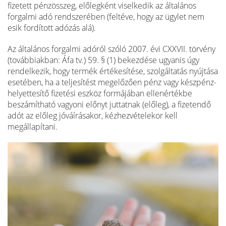
fizetett pénzösszeg, előlegként viselkedik az általános
forgalmi adó rendszerében (feltéve, hogy az ügylet nem
esik fordított adózás alá).
Az általános forgalmi adóról szóló 2007. évi CXXVII. törvény
(továbbiakban: Áfa tv.) 59. § (1) bekezdése ugyanis úgy
rendelkezik, hogy termék értékesítése, szolgáltatás nyújtása
esetében, ha a teljesítést megelőzően pénz vagy készpénz-
helyettesítő fizetési eszköz formájában ellenértékbe
beszámítható vagyoni előnyt juttatnak (előleg), a fizetendő
adót az előleg jóváírásakor, kézhezvételekor kell
megállapítani.