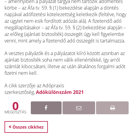
– amennyiben a pályázat tárgya nem tartozik adómentes
körbe – az Áfa tv. 59. § (1) bekezdése alapján a döntés
napjával adófizetési kötelezettség keletkezik (feltéve, hogy
az ügylet nem esik fordított adózás alá). A fizetendő adó
megállapításakor – az Áfa tv. 59. § (2) bekezdése alapján –
az előleg (ajánlati biztosíték) összegét úgy kell figyelembe
venni, mint amely a fizetendő adó összegét is tartalmazza.
A vesztes pályázók és a pályázatot kiíró között azonban az
ajánlati biztosíték soha nem válik ellenértékké, így arról
számlát kibocsátani, illetve az után általános forgalmi adót
fizetni nem kell.
A cikk szerzője az Adópraxis
szerkesztőség,
Adókülönszám 2021
0
MEGOSZTÁS
Összes cikkhez