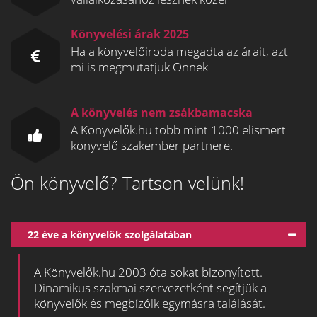
Könyvelési árak 2025
Ha a könyvelőiroda megadta az árait, azt
mi is megmutatjuk Önnek
A könyvelés nem zsákbamacska
A Könyvelők.hu több mint 1000 elismert
könyvelő szakember partnere.
Ön könyvelő? Tartson velünk!
22 éve a könyvelők szolgálatában
A Könyvelők.hu 2003 óta sokat bizonyított.
Dinamikus szakmai szervezetként segítjük a
könyvelők és megbízóik egymásra találását.