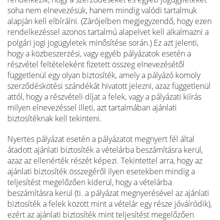
soha nem elnevezésük, hanem mindig valódi tartalmuk
alapján kell elbírálni. (Zárójelben megjegyzendő, hogy ezen
rendelkezéssel azonos tartalmú alapelvet kell alkalmazni a
polgári jogi jogügyletek minősítése során.) Ez azt jelenti,
hogy a közbeszerzési, vagy egyéb pályázatok esetén a
részvétel feltételeként fizetett összeg elnevezésétől
függetlenül egy olyan biztosíték, amely a pályázó komoly
szerződéskötési szándékát hivatott jelezni, azaz függetlenül
attól, hogy a részvételi díjat a felek, vagy a pályázati kiírás
milyen elnevezéssel illeti, azt tartalmában ajánlati
biztosítéknak kell tekinteni.
Nyertes pályázat esetén a pályázatot megnyert fél által
átadott ajánlati biztosíték a vételárba beszámításra kerül,
azaz az ellenérték részét képezi. Tekintettel arra, hogy az
ajánlati biztosíték összegéről ilyen esetekben mindig a
teljesítést megelőzően kiderül, hogy a vételárba
beszámításra kerül (ti. a pályázat megnyerésével az ajánlati
biztosíték a felek között mint a vételár egy része jóváíródik),
ezért az ajánlati biztosíték mint teljesítést megelőzően