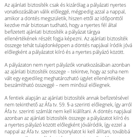
Az ajánlati biztosíték csak és kizárólag a pályázati nyertes
vonatkozásában válik előleggé, mégpedig azzal a nappal,
amikor a döntés megszületik, hiszen ettől az időponttól
kezdve már biztosan tudható, hogy a nyertes fél által
befizetett ajánlati biztosíték a pályázat tárgya
ellenértékének részét fogja képezni. Az ajánlati biztosíték
összege tehát tulajdonképpen a döntés napjával íródik jóvá
előlegként a pályázatot kiíró és a nyertes pályázó között.
A pályázaton nem nyert pályázók vonatkozásában azonban
az ajánlati biztosíték összege – tekintve, hogy az soha nem
vált egy egyedileg meghatározható ügylet ellenértékébe
beszámítható összeggé – nem minősül előlegnek.
A fentiek alapján az ajánlati biztosíték annak befizetésével
nem tekinthető az Áfa tv. 59. §-a szerinti előlegnek, így arról
Áfa tv. szerinti számlát nem kell kiállítani. A döntés napjával
azonban az ajánlati biztosíték összege a pályázatot kiíró és
a nyertes pályázó között előlegként jóváíródik, így ezzel a
nappal az Áfa tv. szerinti bizonylatot ki kell állítani, továbbá