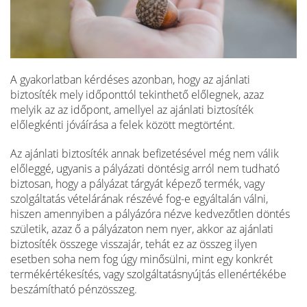
A gyakorlatban kérdéses azonban, hogy az ajánlati
biztosíték mely időponttól tekinthető előlegnek, azaz
melyik az az időpont, amellyel az ajánlati biztosíték
előlegkénti jóváírása a felek között megtörtént.
Az ajánlati biztosíték annak befizetésével még nem válik
előleggé, ugyanis a pályázati döntésig arról nem tudható
biztosan, hogy a pályázat tárgyát képező termék, vagy
szolgáltatás vételárának részévé fog-e egyáltalán válni,
hiszen amennyiben a pályázóra nézve kedvezőtlen döntés
születik, azaz ő a pályázaton nem nyer, akkor az ajánlati
biztosíték összege visszajár, tehát ez az összeg ilyen
esetben soha nem fog úgy minősülni, mint egy konkrét
termékértékesítés, vagy szolgáltatásnyújtás ellenértékébe
beszámítható pénzösszeg.