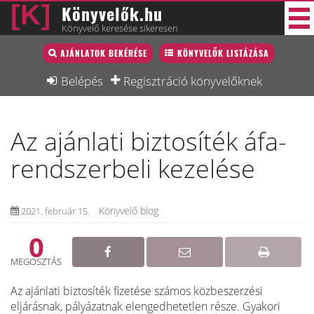
Könyvelők.hu
Könyvelő keresése sikeresen
Könyvelő lista
AJÁNLATOK BEKÉRÉSE
KÖNYVELŐK LISTÁZÁSA
45 új
Könyvelési munkák
Belépés
Regisztráció könyvelőknek
Fórum
Az ajánlati biztosíték áfa-
Interjú
rendszerbeli kezelése
Blog
Állás
Könyvelő blog
2021. február 15.
Képzésnaptár
0
MEGOSZTÁS
Az ajánlati biztosíték fizetése számos közbeszerzési
eljárásnak, pályázatnak elengedhetetlen része. Gyakori