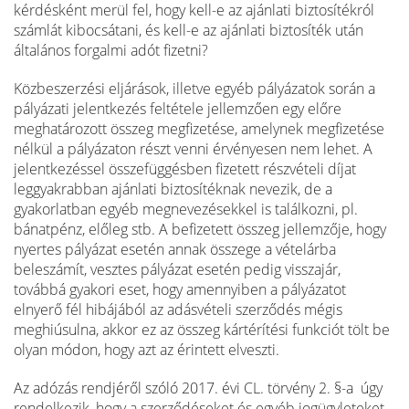
kérdésként merül fel, hogy kell-e az ajánlati biztosítékról
számlát kibocsátani, és kell-e az ajánlati biztosíték után
általános forgalmi adót fizetni?
Közbeszerzési eljárások, illetve egyéb pályázatok során a
pályázati jelentkezés feltétele jellemzően egy előre
meghatározott összeg megfizetése, amelynek megfizetése
nélkül a pályázaton részt venni érvényesen nem lehet. A
jelentkezéssel összefüggésben fizetett részvételi díjat
leggyakrabban ajánlati biztosítéknak nevezik, de a
gyakorlatban egyéb megnevezésekkel is találkozni, pl.
bánatpénz, előleg stb. A befizetett összeg jellemzője, hogy
nyertes pályázat esetén annak összege a vételárba
beleszámít, vesztes pályázat esetén pedig visszajár,
továbbá gyakori eset, hogy amennyiben a pályázatot
elnyerő fél hibájából az adásvételi szerződés mégis
meghiúsulna, akkor ez az összeg kártérítési funkciót tölt be
olyan módon, hogy azt az érintett elveszti.
Az adózás rendjéről szóló 2017. évi CL. törvény 2. §-a úgy
rendelkezik, hogy a szerződéseket és egyéb jogügyleteket