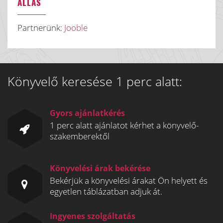
ÁLLÁS
Partnerünk:
Jooble
Könyvelő keresése 1 perc alatt:
Gyors ajánlatkérés
1 perc alatt ajánlatot kérhet a könyvelő-
szakemberektől
Könyvelési árak bekérése
Bekérjük a könyvelési árakat Ön helyett és
egyetlen táblázatban adjuk át.
Ingyenes szolgáltatás