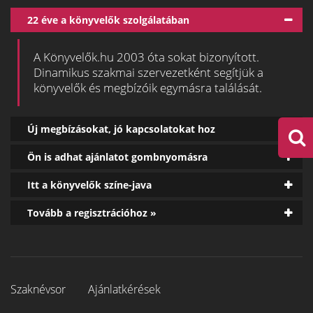
22 éve a könyvelők szolgálatában
A Könyvelők.hu 2003 óta sokat bizonyított.
Dinamikus szakmai szervezetként segítjük a
könyvelők és megbízóik egymásra találását.
Új megbízásokat, jó kapcsolatokat hoz
Ön is adhat ajánlatot gombnyomásra
Itt a könyvelők színe-java
Tovább a regisztrációhoz »
Szaknévsor
Ajánlatkérések