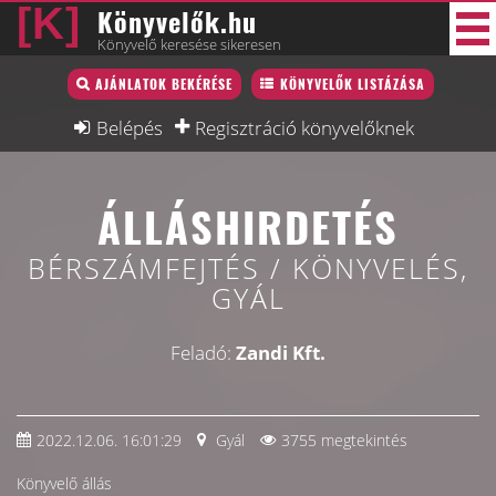
Könyvelők.hu
Könyvelő keresése sikeresen
Könyvelő lista
AJÁNLATOK BEKÉRÉSE
KÖNYVELŐK LISTÁZÁSA
39 új
Könyvelési munkák
Belépés
Regisztráció könyvelőknek
Fórum
ÁLLÁSHIRDETÉS
Interjú
Blog
BÉRSZÁMFEJTÉS / KÖNYVELÉS,
GYÁL
Állás
Képzésnaptár
Feladó:
Zandi Kft.
2022.12.06. 16:01:29
Gyál
3755 megtekintés
Könyvelő állás