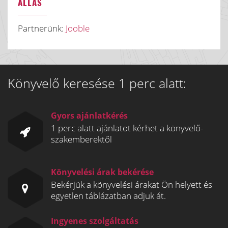
ÁLLÁS
Partnerünk:
Jooble
Könyvelő keresése 1 perc alatt:
Gyors ajánlatkérés
1 perc alatt ajánlatot kérhet a könyvelő-
szakemberektől
Könyvelési árak bekérése
Bekérjük a könyvelési árakat Ön helyett és
egyetlen táblázatban adjuk át.
Ingyenes szolgáltatás