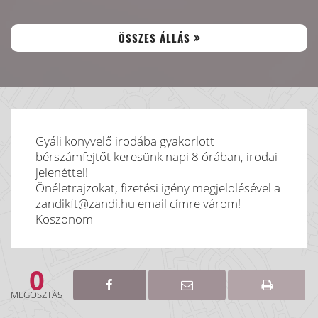
ÖSSZES ÁLLÁS
Gyáli könyvelő irodába gyakorlott
bérszámfejtőt keresünk napi 8 órában, irodai
jelenéttel!
Önéletrajzokat, fizetési igény megjelölésével a
zandikft@zandi.hu email címre várom!
Köszönöm
0
MEGOSZTÁS