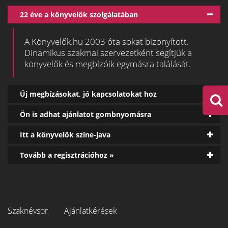
22 éve a könyvelők szolgálatában
A Könyvelők.hu 2003 óta sokat bizonyított.
Dinamikus szakmai szervezetként segítjük a
könyvelők és megbízóik egymásra találását.
Új megbízásokat, jó kapcsolatokat hoz
Ön is adhat ajánlatot gombnyomásra
Itt a könyvelők színe-java
Tovább a regisztrációhoz »
Szaknévsor
Ajánlatkérések