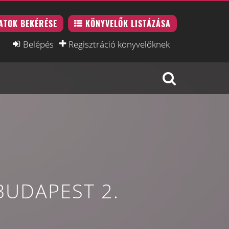
ATOK BEKÉRÉSE
KÖNYVELŐK LISTÁZÁSA
Belépés
Regisztráció könyvelőknek
UDAPEST 2.