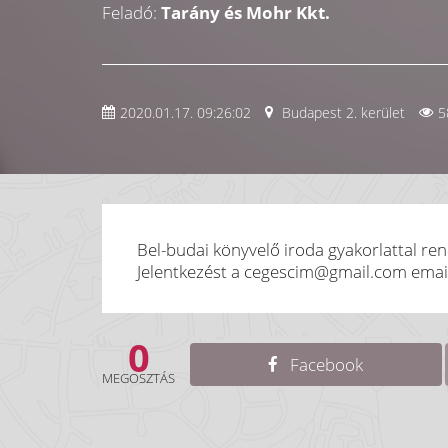
Feladó:
Tarány és Mohr Kkt.
2020.01.17. 09:26:02
Budapest 2. kerület
5
Bel-budai könyvelő iroda gyakorlattal re
Jelentkezést a cegescim@gmail.com email 
0
Facebook
MEGOSZTÁS