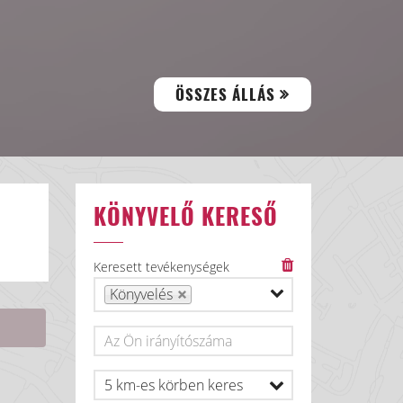
ÖSSZES ÁLLÁS
KÖNYVELŐ KERESŐ
Keresett tevékenységek
Könyvelés