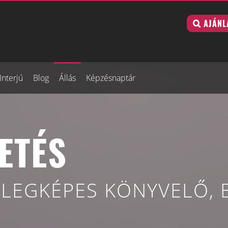
AJÁNL
Interjú
Blog
Állás
Képzésnaptár
ETÉS
LEGKÉPES KÖNYVELŐ, B