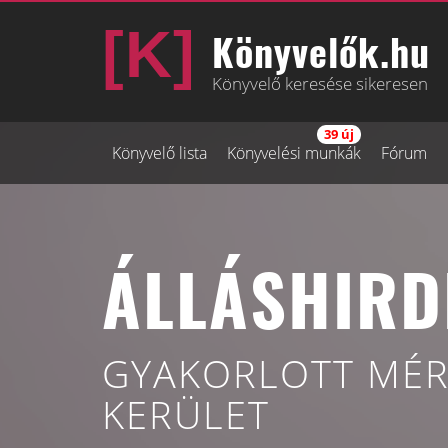
Könyvelők.hu
Könyvelő keresése sikeresen
39 új
Könyvelő lista
Könyvelési munkák
Fórum
ÁLLÁSHIRD
GYAKORLOTT MÉR
KERÜLET