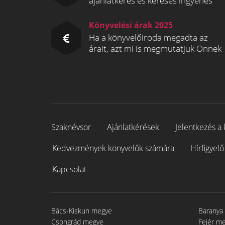
ajánlatkérés és keresés ingyenes
Könyvelési árak 2025
Ha a könyvelőiroda megadta az
árait, azt mi is megmutatjuk Önnek
Szaknévsor
Ajánlatkérések
Jelentkezés a 
Kedvezmények könyvelők számára
Hírfigyelő
Kapcsolat
Bács-Kiskun megye
Baranya
Csongrád megye
Fejér m