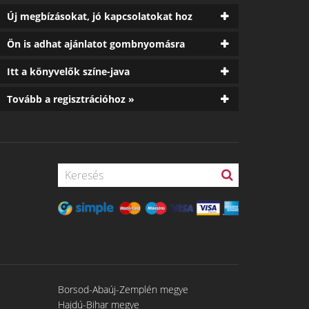
Új megbízásokat, jó kapcsolatokat hoz
Ön is adhat ajánlatot gombnyomásra
Itt a könyvelők színe-java
Tovább a regisztrációhoz »
Borsod-Abaúj-Zemplén megye
Hajdú-Bihar megye