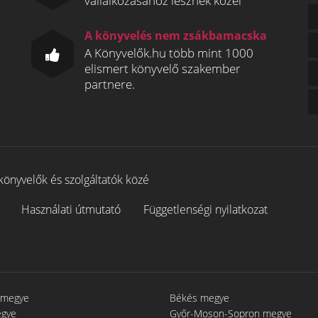
vállalkozásához lesznek közel
A könyvelés nem zsákbamacska
A Könyvelők.hu több mint 1000
elismert könyvelő szakember
partnere.
könyvelők és szolgáltatók közé
Használati útmutató
Függetlenségi nyilatkozat
 megye
Békés megye
egye
Győr-Moson-Sopron megye