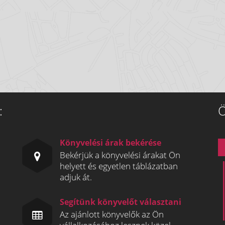
:
Ö
Könyvelési árak bekérése
Bekérjük a könyvelési árakat Ön
helyett és egyetlen táblázatban
adjuk át.
Segítünk könyvelőt választani
Az ajánlott könyvelők az Ön