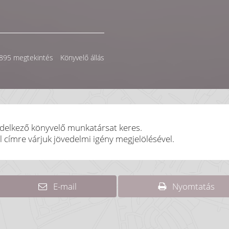
895 megtekintés
Könyvelő állás
ndelkező könyvelő munkatársat keres.
címre várjuk jövedelmi igény megjelölésével.
E-mail
Nyomtatás