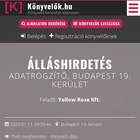
Könyvelők.hu
Könyvelő keresése sikeresen
Könyvelő lista
AJÁNLATOK BEKÉRÉSE
KÖNYVELŐK LISTÁZÁSA
35 új
Könyvelési munkák
Belépés
Regisztráció könyvelőknek
Fórum
ÁLLÁSHIRDETÉS
Interjú
Blog
ADATRÖGZÍTŐ, BUDAPEST 19.
KERÜLET
Állás
Képzésnaptár
Feladó:
Yellow Rose Kft.
2020.01.13. 09:50:46
Budapest 19. kerület
7546 megtekintés
Könyvelő állás