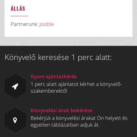
ÁLLÁS
Partnerünk:
Jooble
Könyvelő keresése 1 perc alatt:
Gyors ajánlatkérés
1 perc alatt ajánlatot kérhet a könyvelő-
szakemberektől
Könyvelési árak bekérése
Bekérjük a könyvelési árakat Ön helyett és
egyetlen táblázatban adjuk át.