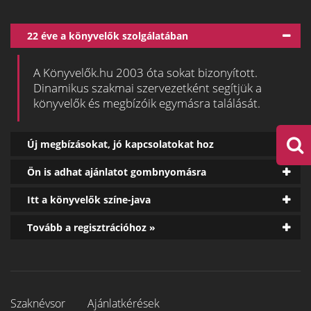
22 éve a könyvelők szolgálatában
A Könyvelők.hu 2003 óta sokat bizonyított.
Dinamikus szakmai szervezetként segítjük a
könyvelők és megbízóik egymásra találását.
Új megbízásokat, jó kapcsolatokat hoz
Ön is adhat ajánlatot gombnyomásra
Itt a könyvelők színe-java
Tovább a regisztrációhoz »
Szaknévsor
Ajánlatkérések