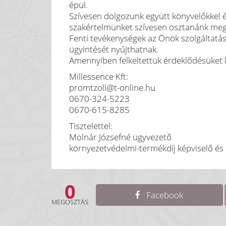
épül.
Szívesen dolgozunk együtt könyvelőkkel é
szakértelmünket szívesen osztanánk meg 
Fenti tevékenységek az Önök szolgáltatási
ügyintését nyújthatnak.
Amennyiben felkeltettük érdeklődésüket 
Millessence Kft:
promtzoll@t-online.hu
0670-324-5223
0670-615-8285
Tisztelettel:
Molnár Józsefné ügyvezető
környezetvédelmi-termékdíj képviselő és
0
Facebook
MEGOSZTÁS