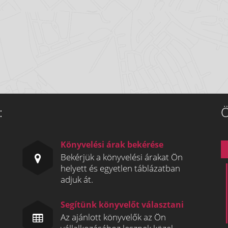
:
Ö
Könyvelési árak bekérése
Bekérjük a könyvelési árakat Ön
helyett és egyetlen táblázatban
adjuk át.
Segítünk könyvelőt választani
Az ajánlott könyvelők az Ön