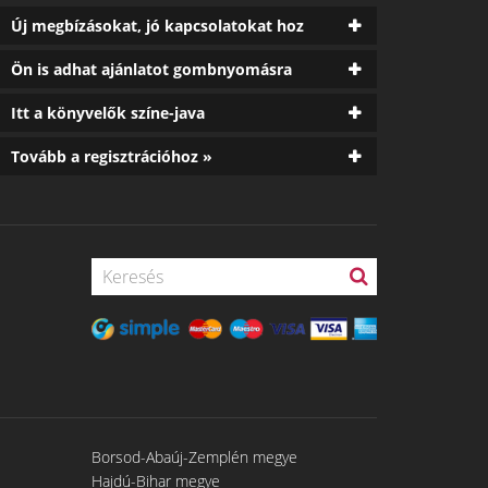
Új megbízásokat, jó kapcsolatokat hoz
Ön is adhat ajánlatot gombnyomásra
Itt a könyvelők színe-java
Tovább a regisztrációhoz »
Borsod-Abaúj-Zemplén megye
Hajdú-Bihar megye