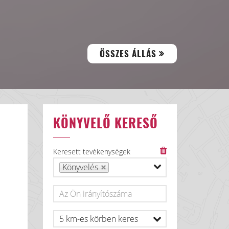
ÖSSZES ÁLLÁS
KÖNYVELŐ KERESŐ
Keresett tevékenységek
Könyvelés