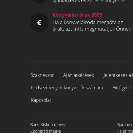
ajánlatkérés és keresés ingyenes
Könyvelési árak 2025
Ha a könyvelőiroda megadta az
árait, azt mi is megmutatjuk Önnek
Szaknévsor
Ajánlatkérések
Jelentkezés a 
Kedvezmények könyvelők számára
Hírfigyelő
Kapcsolat
Bács-Kiskun megye
Baranya
Csongrád megye
Fejér m