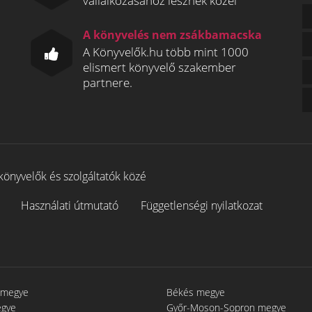
vállalkozásához lesznek közel
A könyvelés nem zsákbamacska
A Könyvelők.hu több mint 1000
elismert könyvelő szakember
partnere.
könyvelők és szolgáltatók közé
Használati útmutató
Függetlenségi nyilatkozat
 megye
Békés megye
egye
Győr-Moson-Sopron megye