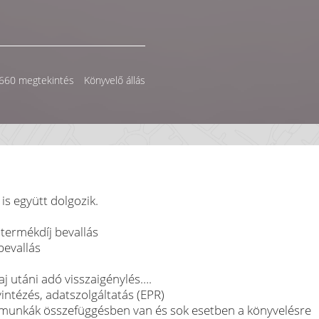
660 megtekintés
Könyvelő állás
is együtt dolgozik.
 termékdíj bevallás
bevallás
aj utáni adó visszaigénylés….
intézés, adatszolgáltatás (EPR)
 munkák összefüggésben van és sok esetben a könyvelésre