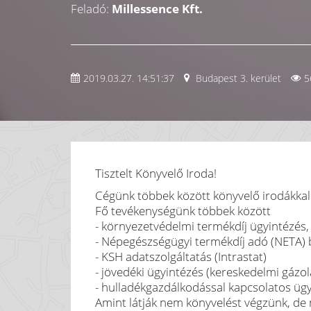
Feladó:
Millessence Kft.
2019.03.27. 14:51:37
Budapest 3. kerület
5
Tisztelt Könyvelő Iroda!
Cégünk többek között könyvelő irodákkal 
Fő tevékenységünk többek között
- környezetvédelmi termékdíj ügyintézés,
- Népegészségügyi termékdíj adó (NETA) 
- KSH adatszolgáltatás (Intrastat)
- jövedéki ügyintézés (kereskedelmi gázol
- hulladékgazdálkodással kapcsolatos ügy
Amint látják nem könyvelést végzünk, de