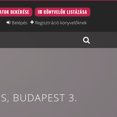
ATOK BEKÉRÉSE
KÖNYVELŐK LISTÁZÁSA
Belépés
Regisztráció könyvelőknek
S, BUDAPEST 3.