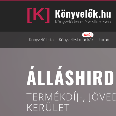
Könyvelők.hu
Könyvelő keresése sikeresen
40 új
Könyvelő lista
Könyvelési munkák
Fórum
ÁLLÁSHIRD
TERMÉKDÍJ-, JÖVE
KERÜLET