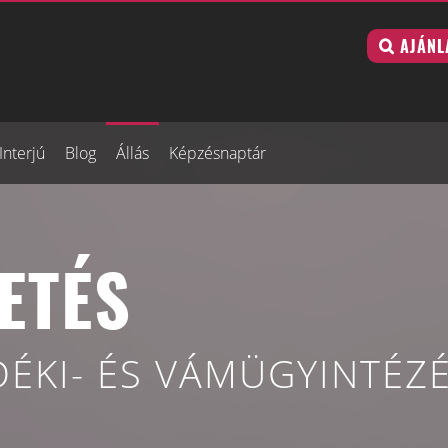
AJÁNL
Interjú
Blog
Állás
Képzésnaptár
ETÉS
DÉKI- ÉS VÁMÜGYINTÉZÉ