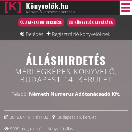
Könyvelők.hu
Könyvelő keresése sikeresen
Könyvelő lista
AJÁNLATOK BEKÉRÉSE
KÖNYVELŐK LISTÁZÁSA
38 új
Könyvelési munkák
Belépés
Regisztráció könyvelőknek
Fórum
ÁLLÁSHIRDETÉS
Interjú
Blog
MÉRLEGKÉPES KÖNYVELŐ,
BUDAPEST 14. KERÜLET
Állás
Képzésnaptár
Feladó:
Németh Numerus Adótanácsadó Kft.
2016.04.19. 14:11:32
Budapest 14. kerület
9099 megtekintés
Könyvelő állás