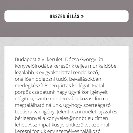
ÖSSZES ÁLLÁS
Budapest XIV. kerület, Dózsa György úti
könyvelőirodába keresünk teljes munkaidőbe
legalább 3 év gyakorlattal rendelkező,
önállóan dolgozni tudó, bevallásokban
mérlegkészítésben jártas kollégát. Fiatal
pörgős csapatunk nagy ügyfélkör igényeit
elégíti ki, szinte minden vállalkozási forma
megtalálható nálunk, úgyhogy szerteágazó
tudásra van igény. Jelentkezni önéletrajzzal és
bérigénnyel a konyveles@nnnbt.eu címen
lehet. A szimpatikus jelentkezőket azonnal
keresni fogjuk egy személyes találkozó