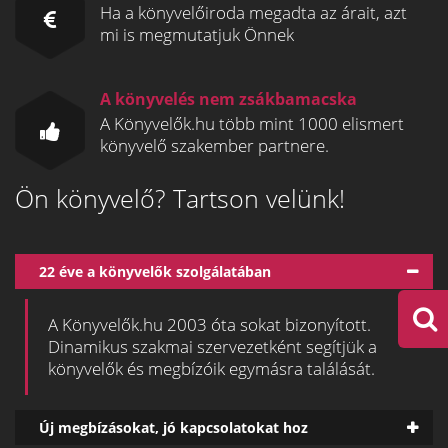
Ha a könyvelőiroda megadta az árait, azt
mi is megmutatjuk Önnek
A könyvelés nem zsákbamacska
A Könyvelők.hu több mint 1000 elismert
könyvelő szakember partnere.
Ön könyvelő? Tartson velünk!
22 éve a könyvelők szolgálatában
A Könyvelők.hu 2003 óta sokat bizonyított.
Dinamikus szakmai szervezetként segítjük a
könyvelők és megbízóik egymásra találását.
Új megbízásokat, jó kapcsolatokat hoz