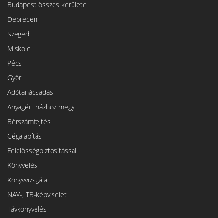
Budapest összes kerülete
Debrecen
Szeged
Miskolc
Pécs
Győr
Adótanácsadás
Anyagért házhoz megy
Bérszámfejtés
Cégalapítás
Felelősségbiztosítással
Könyvelés
Könyvvizsgálat
NAV-, TB-képviselet
Távkönyvelés