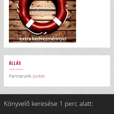
ÁLLÁS
Partnerünk:
Jooble
Könyvelő keresése 1 perc alatt: