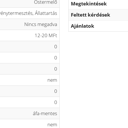
Őstermelő
Megtekintések
énytermesztés, Állattartás
Feltett kérdések
Nincs megadva
Ajánlatok
12-20 MFt
0
0
0
nem
0
0
áfa-mentes
nem