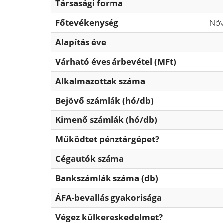
Társasági forma
Főtevékenység
Növ
Alapítás éve
Várható éves árbevétel (MFt)
Alkalmazottak száma
Bejövő számlák (hó/db)
Kimenő számlák (hó/db)
Működtet pénztárgépet?
Cégautók száma
Bankszámlák száma (db)
ÁFA-bevallás gyakorisága
Végez külkereskedelmet?