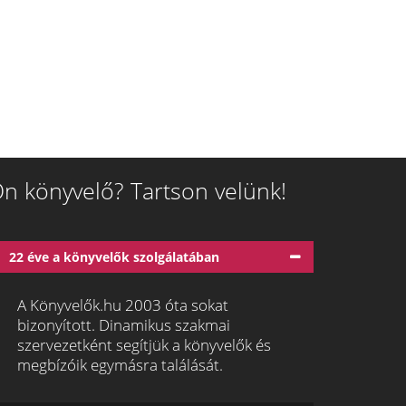
n könyvelő? Tartson velünk!
22 éve a könyvelők szolgálatában
A Könyvelők.hu 2003 óta sokat
bizonyított. Dinamikus szakmai
szervezetként segítjük a könyvelők és
megbízóik egymásra találását.