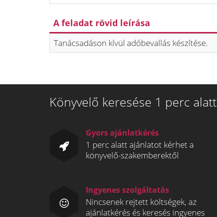
A feladat rövid leírása
Tanácsadáson kívül adóbevallás készítése.
Könyvelő keresése 1 perc alatt
Gyors ajánlatkérés
1 perc alatt ajánlatot kérhet a
könyvelő-szakemberektől
Ingyenes szolgáltatás
Nincsenek rejtett költségek, az
ajánlatkérés és keresés ingyenes