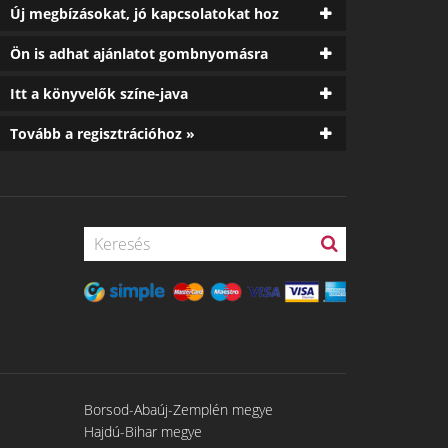
Új megbízásokat, jó kapcsolatokat hoz
Ön is adhat ajánlatot gombnyomásra
Itt a könyvelők színe-java
Tovább a regisztrációhoz »
Borsod-Abaúj-Zemplén megye
Hajdú-Bihar megye