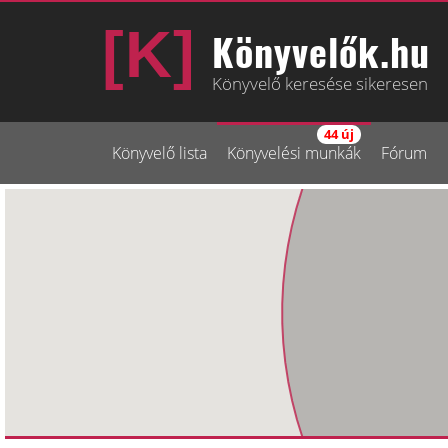
Könyvelők.hu
Könyvelő keresése sikeresen
44 új
Könyvelő lista
Könyvelési munkák
Fórum