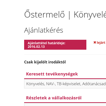
Őstermelő | Könyvelé
Ajánlatkérés
lejárt
Ajánlattétel határideje:
2016.02.13
Csak kijelölt irodáktól
Keresett tevékenységek
Könyvelés, NAV-, TB-képviselet, Adótanácsa
Részletek a vállalkozásról