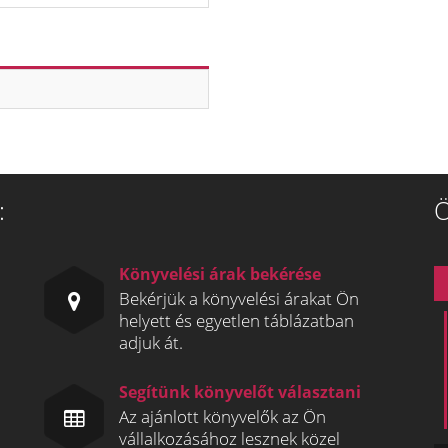
:
Ö
Könyvelési árak bekérése
Bekérjük a könyvelési árakat Ön
helyett és egyetlen táblázatban
adjuk át.
Segítünk könyvelőt választani
Az ajánlott könyvelők az Ön
vállalkozásához lesznek közel