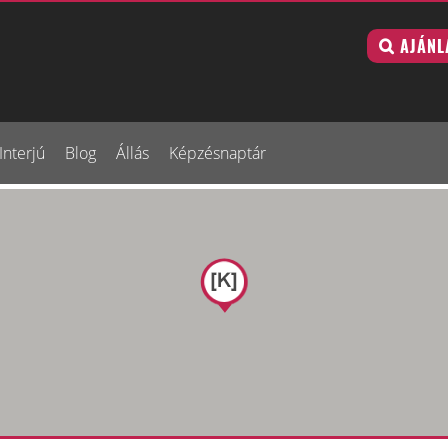
AJÁNL
Interjú
Blog
Állás
Képzésnaptár