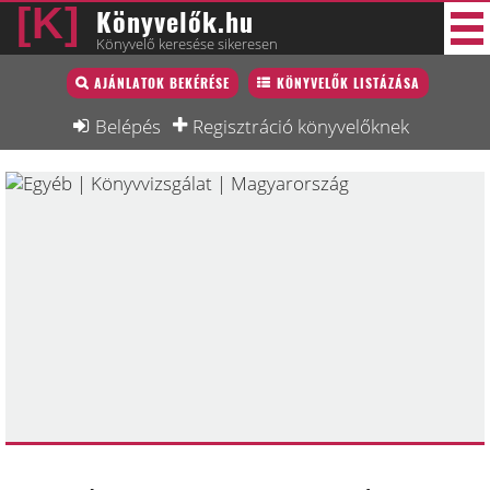
Könyvelők.hu
Könyvelő keresése sikeresen
Könyvelő lista
AJÁNLATOK BEKÉRÉSE
KÖNYVELŐK LISTÁZÁSA
33 új
Könyvelési munkák
Belépés
Regisztráció könyvelőknek
Fórum
Interjú
Blog
Állás
Képzésnaptár