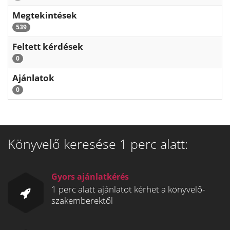
Megtekintések
539
Feltett kérdések
0
Ajánlatok
0
Könyvelő keresése 1 perc alatt:
Gyors ajánlatkérés
1 perc alatt ajánlatot kérhet a könyvelő-
szakemberektől