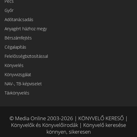
Pécs
Győr
Adótanácsadás
Anyagért házhoz megy
Bérszámfejtés
Cégalapítás
Felelősségbiztosítással
Könyvelés
Könyvvizsgálat
NAV-, TB-képviselet
Távkönyvelés
© Media Online 2003-2026 | KÖNYVELŐ KERESŐ |
Könyvelők és Könyvelőirodák | Könyvelő keresése
könnyen, sikeresen