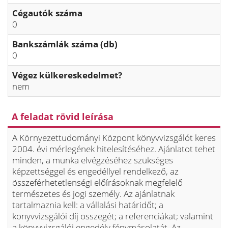
Cégautók száma
0
Bankszámlák száma (db)
0
Végez külkereskedelmet?
nem
A feladat rövid leírása
A Környezettudományi Központ könyvvizsgálót keres
2004. évi mérlegének hitelesítéséhez. Ajánlatot tehet
minden, a munka elvégzéséhez szükséges
képzettséggel és engedéllyel rendelkező, az
összeférhetetlenségi előírásoknak megfelelő
természetes és jogi személy. Az ajánlatnak
tartalmaznia kell: a vállalási határidőt; a
könyvvizsgálói díj összegét; a referenciákat; valamint
a könyvvizsgálói engedély fénymásolatát. Az