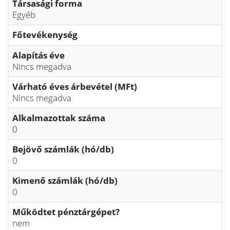
Társasági forma
Egyéb
Főtevékenység
Alapítás éve
Nincs megadva
Várható éves árbevétel (MFt)
Nincs megadva
Alkalmazottak száma
0
Bejövő számlák (hó/db)
0
Kimenő számlák (hó/db)
0
Működtet pénztárgépet?
nem