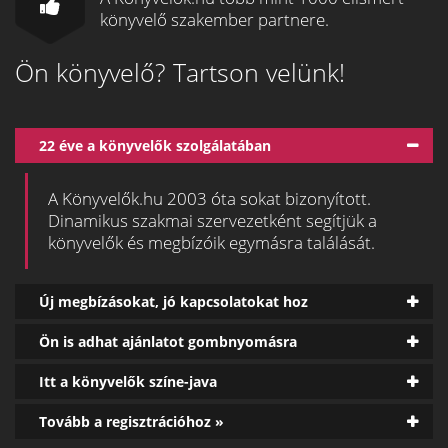
könyvelő szakember partnere.
Ön könyvelő? Tartson velünk!
22 éve a könyvelők szolgálatában
A Könyvelők.hu 2003 óta sokat bizonyított.
Dinamikus szakmai szervezetként segítjük a
könyvelők és megbízóik egymásra találását.
Új megbízásokat, jó kapcsolatokat hoz
Ön is adhat ajánlatot gombnyomásra
Itt a könyvelők színe-java
Tovább a regisztrációhoz »