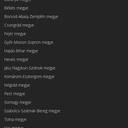
Békés megye
Borsod-Abaúj-Zemplén megye
Csongrád megye
Fejér megye
Győr-Moson-Sopron megye
Hajdú-Bihar megye
Heves megye
Jász-Nagykun-Szolnok megye
Komárom-Esztergom megye
Nógrád megye
Pest megye
Somogy megye
Szabolcs-Szatmár-Bereg megye
Tolna megye
Vas megye