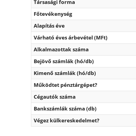
Társasági forma
Főtevékenység
Alapítás éve
Várható éves árbevétel (MFt)
Alkalmazottak száma
Bejövő számlák (hó/db)
Kimenő számlák (hó/db)
Működtet pénztárgépet?
Cégautók száma
Bankszámlák száma (db)
Végez külkereskedelmet?