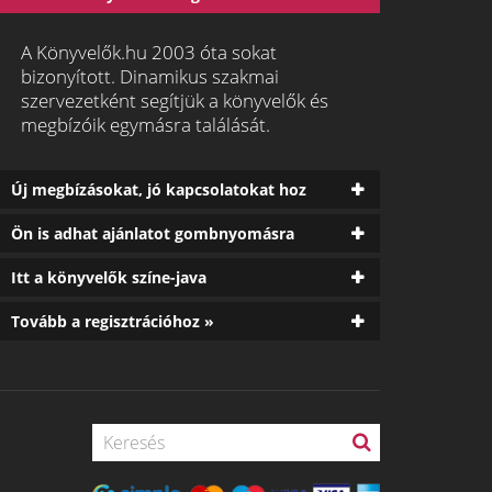
A Könyvelők.hu 2003 óta sokat
bizonyított. Dinamikus szakmai
szervezetként segítjük a könyvelők és
megbízóik egymásra találását.
Új megbízásokat, jó kapcsolatokat hoz
Ön is adhat ajánlatot gombnyomásra
Itt a könyvelők színe-java
Tovább a regisztrációhoz »