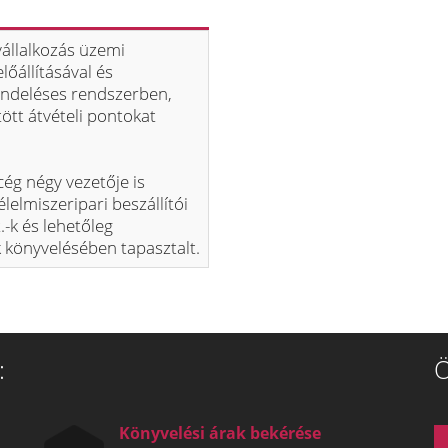
vállalkozás üzemi
lőállításával és
rendeléses rendszerben,
tött átvételi pontokat
ég négy vezetője is
lelmiszeripari beszállítói
.-k és lehetőleg
k könyvelésében tapasztalt.
:
Ö
Könyvelési árak bekérése