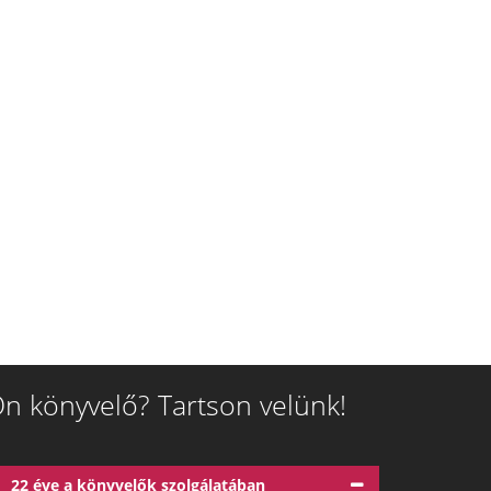
n könyvelő? Tartson velünk!
22 éve a könyvelők szolgálatában