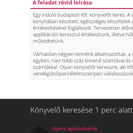
A feladat rövid leírása
Egy induló budapesti Kft. könyvelőt keres. A 
konyhában készített, egészséges készételek e
értékesítésével foglalkozik. Tervezetten elő
applikáción keresztül értékesítünk, illetve hű
működtetünk.
Várhatóan négyen lennénk alkalmazottak, a c
egyben, havi több száz kimenő számlával és é
számlákkal. Olyan könyvelőt keresünk, aki Kft
vendéglátóipari/élelmiszeripari vállalkozáso
Könyvelő keresése 1 perc alatt
Gyors ajánlatkérés