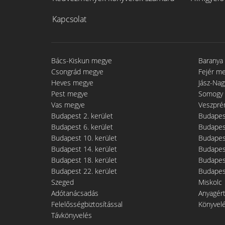
Kapcsolat
Bács-Kiskun megye
Baranya
Csongrád megye
Fejér m
Heves megye
Jász-Na
Pest megye
Somogy
Vas megye
Veszpré
Budapest 2. kerület
Budapest
Budapest 6. kerület
Budapest
Budapest 10. kerület
Budapest
Budapest 14. kerület
Budapest
Budapest 18. kerület
Budapest
Budapest 22. kerület
Budapest
Szeged
Miskolc
Adótanácsadás
Anyagér
Felelősségbiztosítással
Könyvel
Távkönyvelés