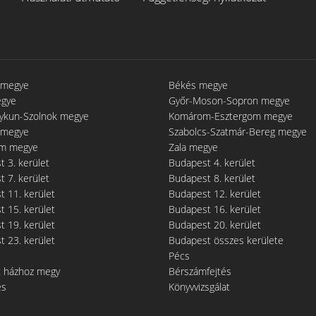
 megye
Békés megye
egye
Győr-Moson-Sopron megye
gykun-Szolnok megye
Komárom-Esztergom megye
 megye
Szabolcs-Szatmár-Bereg megye
m megye
Zala megye
 3. kerület
Budapest 4. kerület
 7. kerület
Budapest 8. kerület
 11. kerület
Budapest 12. kerület
 15. kerület
Budapest 16. kerület
 19. kerület
Budapest 20. kerület
 23. kerület
Budapest összes kerülete
Pécs
t házhoz megy
Bérszámfejtés
és
Könyvvizsgálat