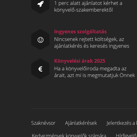
1 perc alatt ajánlatot kérhet a
könyvelő-szakemberektől
Ingyenes szolgáltatás
Nincsenek rejtett költségek, az
ajánlatkérés és keresés ingyenes
Könyvelési árak 2025
Ha a könyvelőiroda megadta az
árait, azt mi is megmutatjuk Önnek
Szaknévsor
Ajánlatkérések
Jelentkezés a 
Kedvezmények könyvelők számára
Hírfigyelő