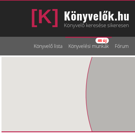
Könyvelők.hu
Könyvelő keresése sikeresen
46 új
Könyvelő lista
Könyvelési munkák
Fórum