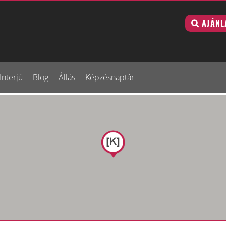
AJÁNL
Interjú
Blog
Állás
Képzésnaptár