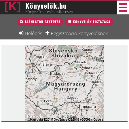
Könyvelők.hu
Könyvelő keresése sikeresen
Könyvelő lista
AJÁNLATOK BEKÉRÉSE
KÖNYVELŐK LISTÁZÁSA
33 új
Könyvelési munkák
Belépés
Regisztráció könyvelőknek
Fórum
Interjú
Blog
Állás
Képzésnaptár