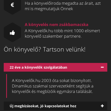
Ha a könyvelőiroda megadta az árait, azt
mi is megmutatjuk Önnek
A könyvelés nem zsákbamacska
A Könyvelők.hu több mint 1000 elismert
könyvelő szakember partnere.
Ön könyvelő? Tartson velünk!
22 éve a könyvelők szolgálatában
A Könyvelők.hu 2003 óta sokat bizonyított.
Dinamikus szakmai szervezetként segítjük a
könyvelők és megbízóik egymásra találását.
Új megbízásokat, jó kapcsolatokat hoz