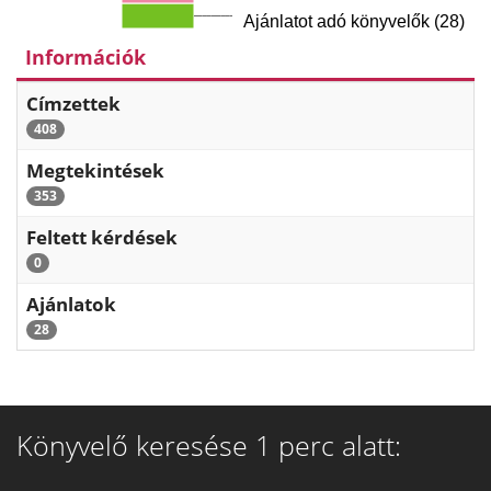
Ajánlatot adó könyvelők (28)
Információk
Címzettek
408
Megtekintések
353
Feltett kérdések
0
Ajánlatok
28
Könyvelő keresése 1 perc alatt: