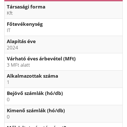
Társasági forma
Kft
Főtevékenység
IT
Alapítás éve
2024
Várható éves árbevétel (MFt)
3 MFt alatt
Alkalmazottak száma
1
Bejövő számlák (hó/db)
0
Kimenő számlák (hó/db)
0