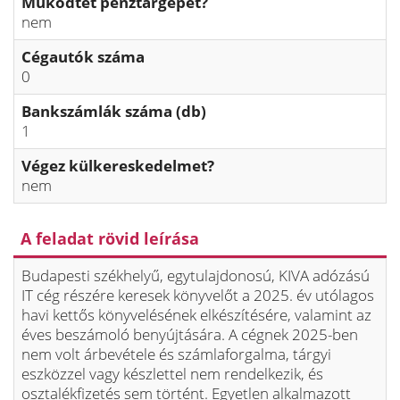
Működtet pénztárgépet?
nem
Cégautók száma
0
Bankszámlák száma (db)
1
Végez külkereskedelmet?
nem
A feladat rövid leírása
Budapesti székhelyű, egytulajdonosú, KIVA adózású
IT cég részére keresek könyvelőt a 2025. év utólagos
havi kettős könyvelésének elkészítésére, valamint az
éves beszámoló benyújtására. A cégnek 2025-ben
nem volt árbevétele és számlaforgalma, tárgyi
eszközzel vagy készlettel nem rendelkezik, és
osztalékfizetés sem történt. Egyetlen alkalmazott