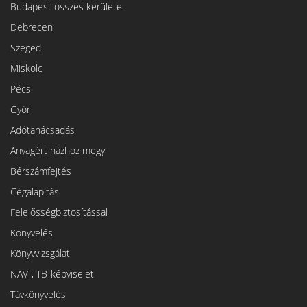
Budapest összes kerülete
Debrecen
Szeged
Miskolc
Pécs
Győr
Adótanácsadás
Anyagért házhoz megy
Bérszámfejtés
Cégalapítás
Felelősségbiztosítással
Könyvelés
Könyvvizsgálat
NAV-, TB-képviselet
Távkönyvelés