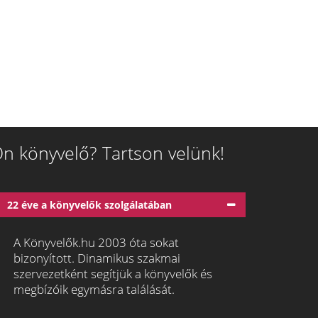
n könyvelő? Tartson velünk!
22 éve a könyvelők szolgálatában
A Könyvelők.hu 2003 óta sokat
bizonyított. Dinamikus szakmai
szervezetként segítjük a könyvelők és
megbízóik egymásra találását.