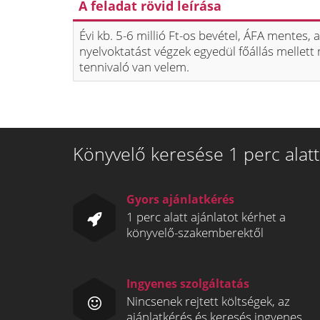
A feladat rövid leírása
Évi kb. 5-6 millió Ft-os bevétel, ÁFA mentes,
nyelvoktatást végzek egyedül főállás mellett
tennivaló van velem.
Könyvelő keresése 1 perc alatt
Gyors ajánlatkérés
1 perc alatt ajánlatot kérhet a
könyvelő-szakemberektől
Ingyenes szolgáltatás
Nincsenek rejtett költségek, az
ajánlatkérés és keresés ingyenes