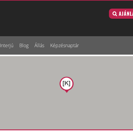
AJÁNL
Interjú
Blog
Állás
Képzésnaptár