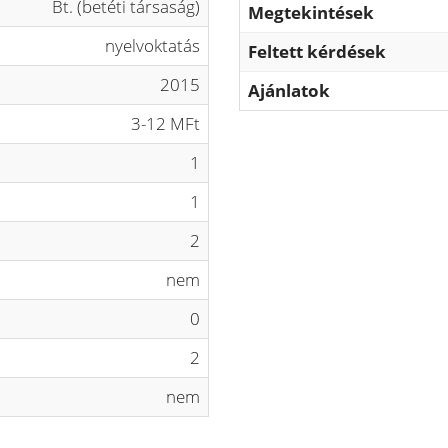
Bt. (betéti társaság)
Megtekintések
nyelvoktatás
Feltett kérdések
2015
Ajánlatok
3-12 MFt
1
1
2
nem
0
2
nem