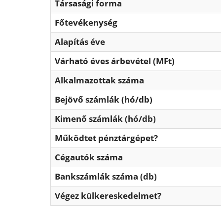
Társasági forma
Főtevékenység
Alapítás éve
Várható éves árbevétel (MFt)
Alkalmazottak száma
Bejövő számlák (hó/db)
Kimenő számlák (hó/db)
Működtet pénztárgépet?
Cégautók száma
Bankszámlák száma (db)
Végez külkereskedelmet?