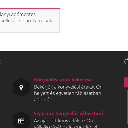
 alanyi adómentes
 mellékállásban. Nem sok
:
Ö
Könyvelési árak bekérése
Bekérjük a könyvelési árakat Ön
helyett és egyetlen táblázatban
adjuk át.
Segítünk könyvelőt választani
Az ajánlott könyvelők az Ön
vállalkozásához lesznek közel