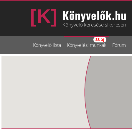
Könyvelők.hu
Könyvelő keresése sikeresen
38 új
Könyvelő lista
Könyvelési munkák
Fórum