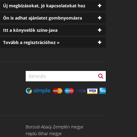
Új megbízásokat, jó kapcsolatokat hoz
Ön is adhat ajánlatot gombnyomásra
Itt a könyvelők színe-java
Tovább a regisztrációhoz »
Borsod-Abaúj-Zemplén megye
Hajdú-Bihar megye