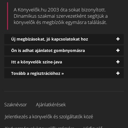
A Könyvelők.hu 2003 óta sokat bizonyított.
Dinamikus szakmai szervezetként segítjük a
könyvelők és megbízóik egymásra találását.
Új megbízásokat, jó kapcsolatokat hoz
Ön is adhat ajánlatot gombnyomásra
Itt a könyvelők színe-java
Tovább a regisztrációhoz »
Szaknévsor
Ajánlatkérések
Jelentkezés a könyvelők és szolgáltatók közé