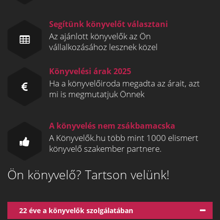
Segítünk könyvelőt választani
Az ajánlott könyvelők az Ön
vállalkozásához lesznek közel
Könyvelési árak 2025
Ha a könyvelőiroda megadta az árait, azt
mi is megmutatjuk Önnek
A könyvelés nem zsákbamacska
A Könyvelők.hu több mint 1000 elismert
könyvelő szakember partnere.
Ön könyvelő? Tartson velünk!
22 éve a könyvelők szolgálatában