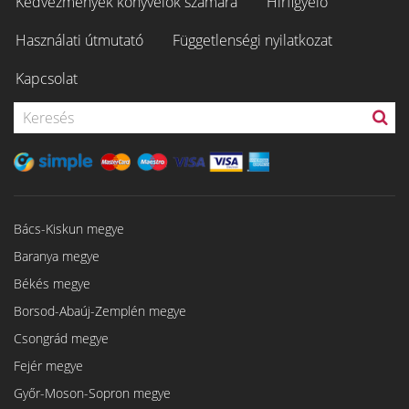
Kedvezmények könyvelők számára
Hírfigyelő
Használati útmutató
Függetlenségi nyilatkozat
Kapcsolat
Bács-Kiskun megye
Baranya megye
Békés megye
Borsod-Abaúj-Zemplén megye
Csongrád megye
Fejér megye
Győr-Moson-Sopron megye