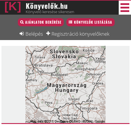
Könyvelők.hu
Könyvelő keresése sikeresen
Könyvelő lista
AJÁNLATOK BEKÉRÉSE
KÖNYVELŐK LISTÁZÁSA
34 új
Könyvelési munkák
Belépés
Regisztráció könyvelőknek
Fórum
Interjú
Blog
Állás
Képzésnaptár