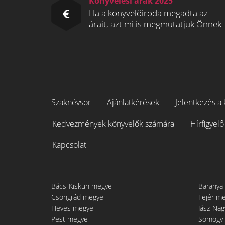
Könyvelési árak 2025
Ha a könyvelőiroda megadta az
árait, azt mi is megmutatjuk Önnek
Szaknévsor
Ajánlatkérések
Jelentkezés a 
Kedvezmények könyvelők számára
Hírfigyelő
Kapcsolat
Bács-Kiskun megye
Baranya
Csongrád megye
Fejér m
Heves megye
Jász-Na
Pest megye
Somogy