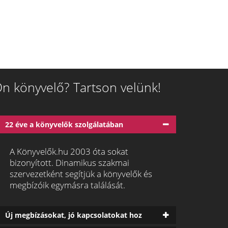
n könyvelő? Tartson velünk!
22 éve a könyvelők szolgálatában
A Könyvelők.hu 2003 óta sokat
bizonyított. Dinamikus szakmai
szervezetként segítjük a könyvelők és
megbízóik egymásra találását.
Új megbízásokat, jó kapcsolatokat hoz