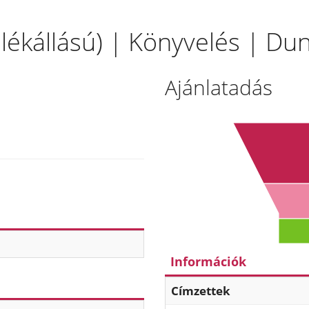
llékállású) | Könyvelés | Du
Ajánlatadás
Információk
Címzettek