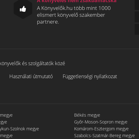
A könyvelés nem zsákbamacska
A Könyvelők.hu több mint 1000
elismert könyvelő szakember
partnere.
könyvelők és szolgáltatók közé
Használati útmutató
Függetlenségi nyilatkozat
 megye
Békés megye
egye
Győr-Moson-Sopron megye
gykun-Szolnok megye
Komárom-Esztergom megye
 megye
Szabolcs-Szatmár-Bereg megye