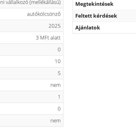
ni vállalkozó (mellékállású)
Megtekintések
autókölcsönző
Feltett kérdések
2025
Ajánlatok
3 MFt alatt
0
10
5
nem
1
0
nem