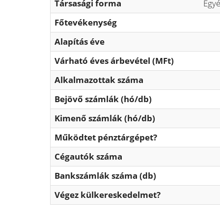
Társasági forma
Egyé
Főtevékenység
Alapítás éve
Várható éves árbevétel (MFt)
Alkalmazottak száma
Bejövő számlák (hó/db)
Kimenő számlák (hó/db)
Működtet pénztárgépet?
Cégautók száma
Bankszámlák száma (db)
Végez külkereskedelmet?