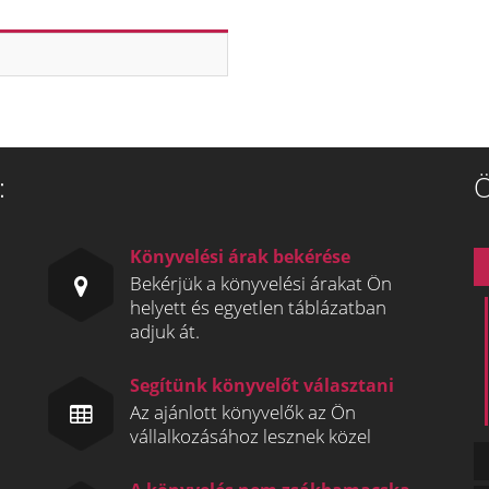
:
Ö
Könyvelési árak bekérése
Bekérjük a könyvelési árakat Ön
helyett és egyetlen táblázatban
adjuk át.
Segítünk könyvelőt választani
Az ajánlott könyvelők az Ön
vállalkozásához lesznek közel