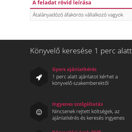
A feladat rövid leírása
Átalányadózó áfakörös vállalkozó vagyok
Könyvelő keresése 1 perc alatt
Gyors ajánlatkérés
1 perc alatt ajánlatot kérhet a
könyvelő-szakemberektől
Ingyenes szolgáltatás
Nincsenek rejtett költségek, az
ajánlatkérés és keresés ingyenes