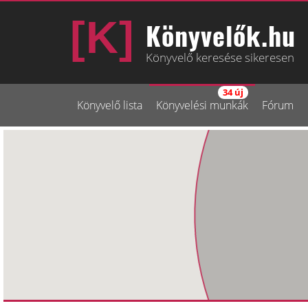
Könyvelők.hu
Könyvelő keresése sikeresen
34 új
Könyvelő lista
Könyvelési munkák
Fórum