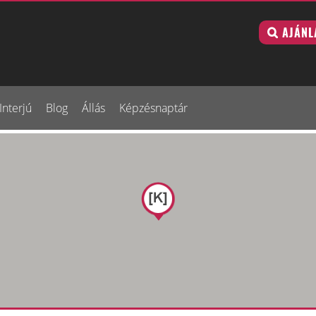
AJÁNL
Interjú
Blog
Állás
Képzésnaptár