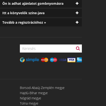
Ön is adhat ajánlatot gombnyomásra
Itt a könyvelők színe-java
Tovább a regisztrációhoz »
Borsod-Abaúj-Zemplén megye
Hajdú-Bihar megye
Nógrád megye
Tolna megye