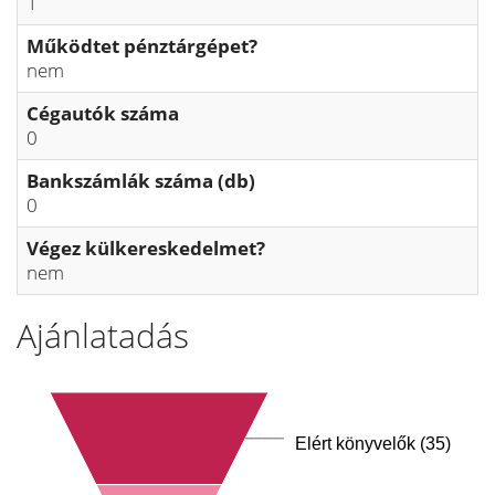
1
Működtet pénztárgépet?
nem
Cégautók száma
0
Bankszámlák száma (db)
0
Végez külkereskedelmet?
nem
Ajánlatadás
Elért könyvelők (35)