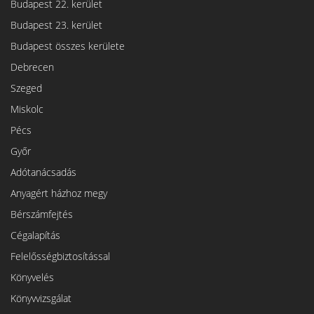
Budapest 22. kerület
Budapest 23. kerület
Budapest összes kerülete
Debrecen
Szeged
Miskolc
Pécs
Győr
Adótanácsadás
Anyagért házhoz megy
Bérszámfejtés
Cégalapítás
Felelősségbiztosítással
Könyvelés
Könyvvizsgálat