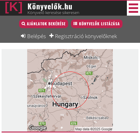
Könyvelők.hu
Könyvelő keresése sikeresen
Könyvelő lista
AJÁNLATOK BEKÉRÉSE
KÖNYVELŐK LISTÁZÁSA
34 új
Könyvelési munkák
Belépés
Regisztráció könyvelőknek
Fórum
Interjú
Blog
Állás
Képzésnaptár