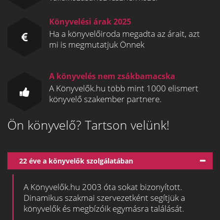
Könyvelési árak 2025
Ha a könyvelőiroda megadta az árait, azt
mi is megmutatjuk Önnek
A könyvelés nem zsákbamacska
A Könyvelők.hu több mint 1000 elismert
könyvelő szakember partnere.
Ön könyvelő? Tartson velünk!
22 éve a könyvelők szolgálatában
A Könyvelők.hu 2003 óta sokat bizonyított.
Dinamikus szakmai szervezetként segítjük a
könyvelők és megbízóik egymásra találását.