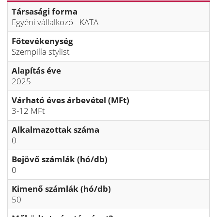
Társasági forma
Egyéni vállalkozó - KATA
Főtevékenység
Szempilla stylist
Alapítás éve
2025
Várható éves árbevétel (MFt)
3-12 MFt
Alkalmazottak száma
0
Bejövő számlák (hó/db)
0
Kimenő számlák (hó/db)
50