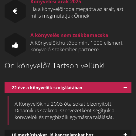
Könyvelési árak 2025
Ha a könyvelőiroda megadta az árait, azt
mi is megmutatjuk Önnek
A könyvelés nem zsákbamacska
A Könyvelők.hu több mint 1000 elismert
könyvelő szakember partnere.
Ön könyvelő? Tartson velünk!
22 éve a könyvelők szolgálatában
A Könyvelők.hu 2003 óta sokat bizonyított.
Dinamikus szakmai szervezetként segítjük a
könyvelők és megbízóik egymásra találását.
Új megbízásokat, jó kapcsolatokat hoz