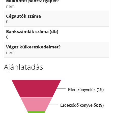
Működtet pénztárgépet?
nem
Cégautók száma
0
Bankszámlák száma (db)
0
Végez külkereskedelmet?
nem
Ajánlatadás
Elért könyvelők (15)
Érdeklődő könyvelők (9)