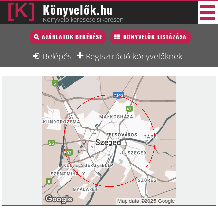
Könyvelők.hu
Könyvelő keresése sikeresen
Könyvelő lista
AJÁNLATOK BEKÉRÉSE
KÖNYVELŐK LISTÁZÁSA
40 új
Könyvelési munkák
Belépés
Regisztráció könyvelőknek
Fórum
Interjú
Blog
Állás
Képzésnaptár