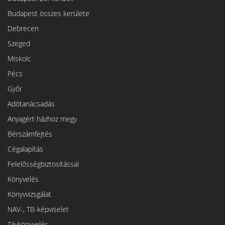
Budapest összes kerülete
Debrecen
Szeged
Miskolc
Pécs
Győr
Adótanácsadás
Anyagért házhoz megy
Bérszámfejtés
Cégalapítás
Felelősségbiztosítással
Könyvelés
Könyvvizsgálat
NAV-, TB-képviselet
Távkönyvelés