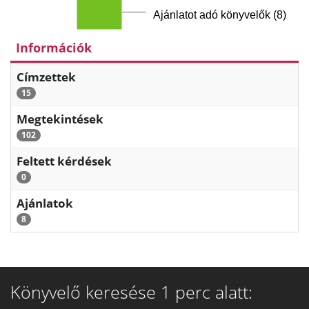
Ajánlatot adó könyvelők (8)
Információk
Címzettek
15
Megtekintések
102
Feltett kérdések
0
Ajánlatok
8
Könyvelő keresése 1 perc alatt: