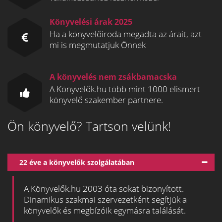
Könyvelési árak 2025
Ha a könyvelőiroda megadta az árait, azt
mi is megmutatjuk Önnek
A könyvelés nem zsákbamacska
A Könyvelők.hu több mint 1000 elismert
könyvelő szakember partnere.
Ön könyvelő? Tartson velünk!
22 éve a könyvelők szolgálatában
A Könyvelők.hu 2003 óta sokat bizonyított.
Dinamikus szakmai szervezetként segítjük a
könyvelők és megbízóik egymásra találását.