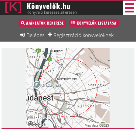
Könyvelők.hu
Könyvelő keresése sikeresen
Könyvelő lista
AJÁNLATOK BEKÉRÉSE
KÖNYVELŐK LISTÁZÁSA
34 új
Könyvelési munkák
Belépés
Regisztráció könyvelőknek
Fórum
Interjú
Blog
Állás
Képzésnaptár