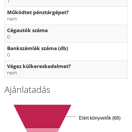
1
Működtet pénztárgépet?
nem
Cégautók száma
0
Bankszámlák száma (db)
0
Végez külkereskedelmet?
nem
Ajánlatadás
Elért könyvelők (68)