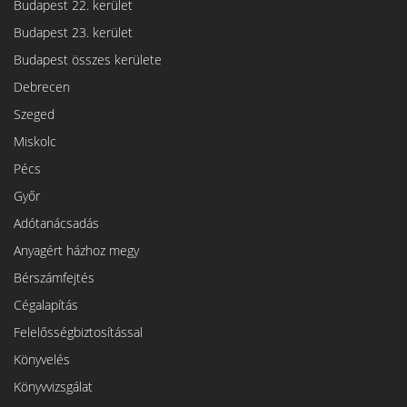
Budapest 22. kerület
Budapest 23. kerület
Budapest összes kerülete
Debrecen
Szeged
Miskolc
Pécs
Győr
Adótanácsadás
Anyagért házhoz megy
Bérszámfejtés
Cégalapítás
Felelősségbiztosítással
Könyvelés
Könyvvizsgálat