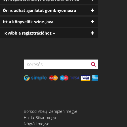
Ön is adhat ajánlatot gombnyomásra
Itt a könyvelők színe-java
Tovább a regisztrációhoz »
Borsod-Abaúj-Zemplén megye
Hajdú-Bihar megye
Nógrád megye