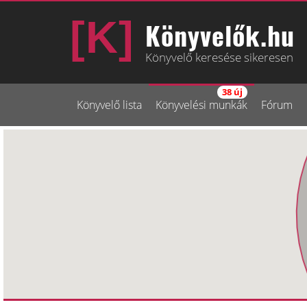
Könyvelők.hu
Könyvelő keresése sikeresen
38 új
Könyvelő lista
Könyvelési munkák
Fórum