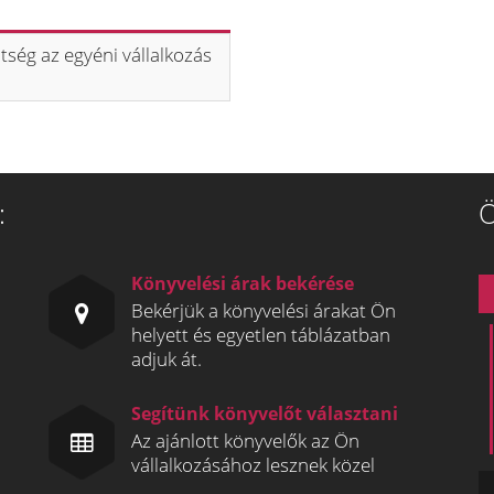
tség az egyéni vállalkozás
:
Ö
Könyvelési árak bekérése
Bekérjük a könyvelési árakat Ön
helyett és egyetlen táblázatban
adjuk át.
Segítünk könyvelőt választani
Az ajánlott könyvelők az Ön
vállalkozásához lesznek közel