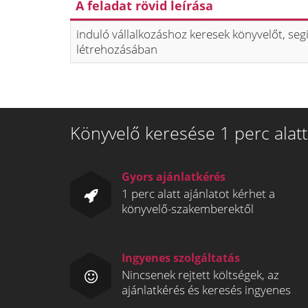
A feladat rövid leírása
induló vállalkozáshoz keresek könyvelőt, segi
létrehozásában
Könyvelő keresése 1 perc alatt
Gyors ajánlatkérés
1 perc alatt ajánlatot kérhet a
könyvelő-szakemberektől
Ingyenes szolgáltatás
Nincsenek rejtett költségek, az
ajánlatkérés és keresés ingyenes