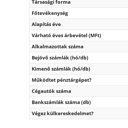
Társasági forma
Főtevékenység
Alapítás éve
Várható éves árbevétel (MFt)
Alkalmazottak száma
Bejövő számlák (hó/db)
Kimenő számlák (hó/db)
Működtet pénztárgépet?
Cégautók száma
Bankszámlák száma (db)
Végez külkereskedelmet?