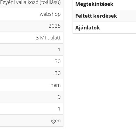
Egyéni vállalkozó (főállású)
Megtekintések
webshop
Feltett kérdések
2025
Ajánlatok
3 MFt alatt
1
30
30
nem
0
1
igen