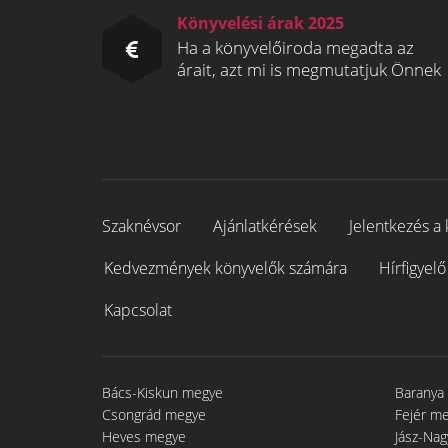
Könyvelési árak 2025
Ha a könyvelőiroda megadta az
árait, azt mi is megmutatjuk Önnek
Szaknévsor
Ajánlatkérések
Jelentkezés a 
Kedvezmények könyvelők számára
Hírfigyelő
Kapcsolat
Bács-Kiskun megye
Baranya
Csongrád megye
Fejér m
Heves megye
Jász-Na