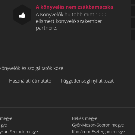
A könyvelés nem zsákbamacska
A Könyvelők.hu több mint 1000
elismert könyvelő szakember
partnere.
könyvelők és szolgáltatók közé
Használati útmutató
Függetlenségi nyilatkozat
 megye
Békés megye
egye
Győr-Moson-Sopron megye
gykun-Szolnok megye
Komárom-Esztergom megye