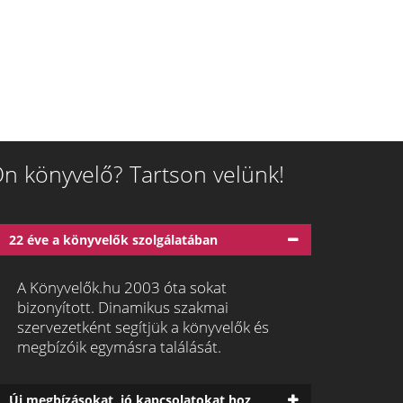
n könyvelő? Tartson velünk!
22 éve a könyvelők szolgálatában
A Könyvelők.hu 2003 óta sokat
bizonyított. Dinamikus szakmai
szervezetként segítjük a könyvelők és
megbízóik egymásra találását.
Új megbízásokat, jó kapcsolatokat hoz