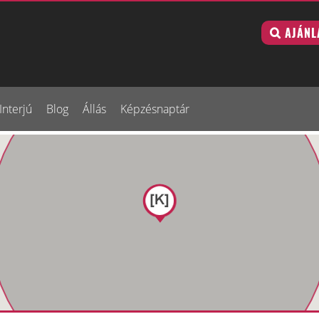
AJÁNL
Interjú
Blog
Állás
Képzésnaptár