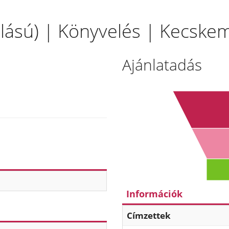
állású) | Könyvelés | Kecske
Ajánlatadás
Információk
Címzettek