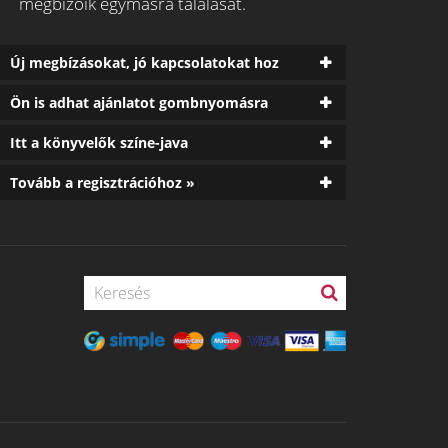
megbízóik egymásra találását.
Új megbízásokat, jó kapcsolatokat hoz
Ön is adhat ajánlatot gombnyomásra
Itt a könyvelők színe-java
Tovább a regisztrációhoz »