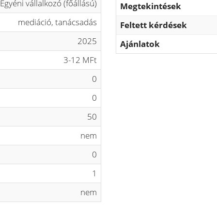
Egyéni vállalkozó (főállású)
Megtekintések
mediáció, tanácsadás
Feltett kérdések
2025
Ajánlatok
3-12 MFt
0
0
50
nem
0
1
nem