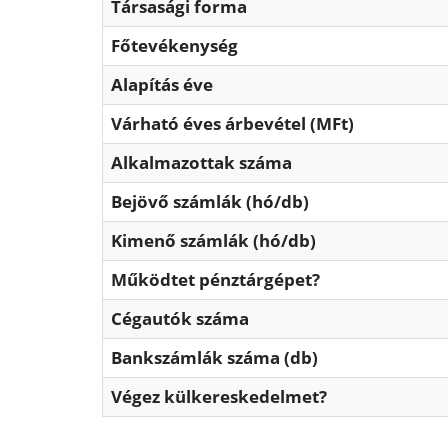
Társasági forma
Főtevékenység
Alapítás éve
Várható éves árbevétel (MFt)
Alkalmazottak száma
Bejövő számlák (hó/db)
Kimenő számlák (hó/db)
Működtet pénztárgépet?
Cégautók száma
Bankszámlák száma (db)
Végez külkereskedelmet?