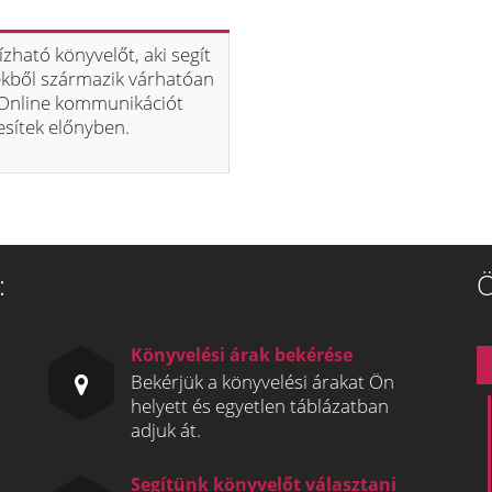
zható könyvelőt, aki segít
ekből származik várhatóan
 Online kommunikációt
esítek előnyben.
:
Ö
Könyvelési árak bekérése
Bekérjük a könyvelési árakat Ön
helyett és egyetlen táblázatban
adjuk át.
Segítünk könyvelőt választani