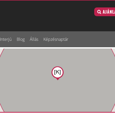
AJÁNL
Interjú
Blog
Állás
Képzésnaptár