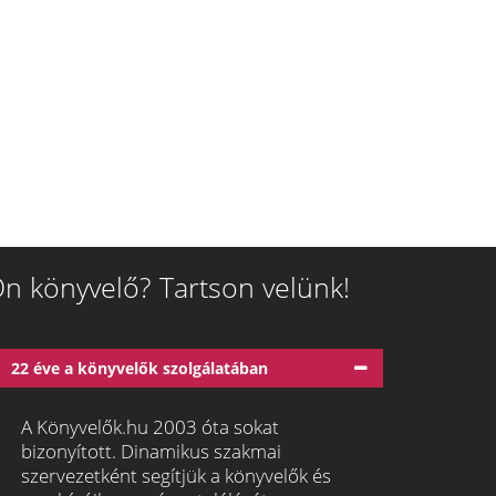
n könyvelő? Tartson velünk!
22 éve a könyvelők szolgálatában
A Könyvelők.hu 2003 óta sokat
bizonyított. Dinamikus szakmai
szervezetként segítjük a könyvelők és