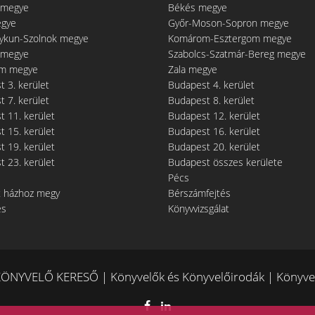
 megye
Békés megye
egye
Győr-Moson-Sopron megye
gykun-Szolnok megye
Komárom-Esztergom megye
 megye
Szabolcs-Szatmár-Bereg megye
m megye
Zala megye
 3. kerület
Budapest 4. kerület
 7. kerület
Budapest 8. kerület
 11. kerület
Budapest 12. kerület
 15. kerület
Budapest 16. kerület
 19. kerület
Budapest 20. kerület
 23. kerület
Budapest összes kerülete
Pécs
t házhoz megy
Bérszámfejtés
és
Könyvvizsgálat
ÖNYVELŐ KERESŐ | Könyvelők és Könyvelőirodák | Könyvel