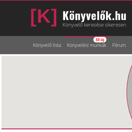
Könyvelők.hu
Könyvelő keresése sikeresen
33 új
Könyvelő lista
Könyvelési munkák
Fórum