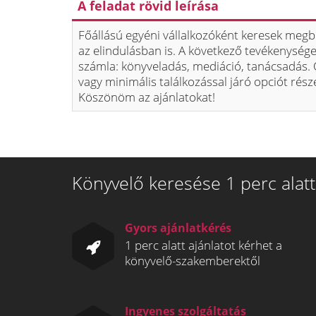
A feladat rövid leírása
Főállású egyéni vállalkozóként keresek megbí
az elindulásban is. A következő tevékenység
számla: könyveladás, mediáció, tanácsadás.
vagy minimális találkozással járó opciót rész
Köszönöm az ajánlatokat!
Könyvelő keresése 1 perc alatt
Gyors ajánlatkérés
1 perc alatt ajánlatot kérhet a
könyvelő-szakemberektől
Ingyenes szolgáltatás