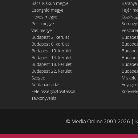
Bács-Kiskun megye
Baranya
Csongrád megye
Fejér m
Heves megye
Jász-Na
Pest megye
Somogy
Vas megye
Veszpré
Budapest 2. kerület
Budapest
Budapest 6. kerület
Budapest
Budapest 10. kerület
Budapest
Budapest 14. kerület
Budapest
Budapest 18. kerület
Budapest
Budapest 22. kerület
Budapest
Szeged
Miskolc
Adótanácsadás
Anyagér
Felelősségbiztosítással
Könyvel
Távkönyvelés
© Media Online 2003-2026 | K