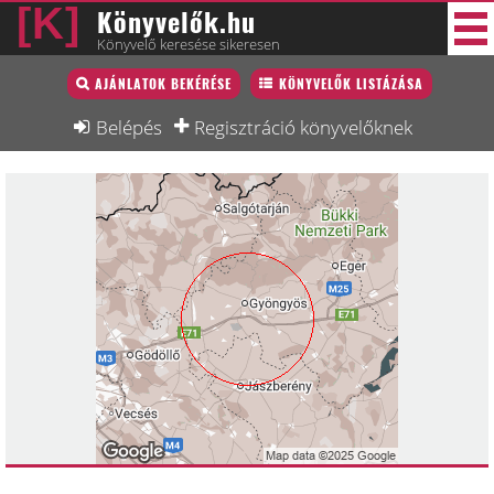
Könyvelők.hu
Könyvelő keresése sikeresen
Könyvelő lista
AJÁNLATOK BEKÉRÉSE
KÖNYVELŐK LISTÁZÁSA
38 új
Könyvelési munkák
Belépés
Regisztráció könyvelőknek
Fórum
Interjú
Blog
Állás
Képzésnaptár