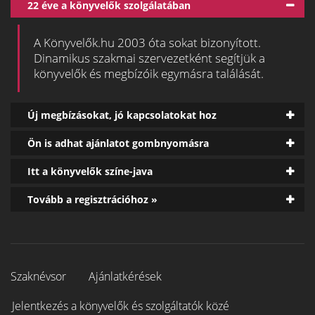
22 éve a könyvelők szolgálatában
A Könyvelők.hu 2003 óta sokat bizonyított.
Dinamikus szakmai szervezetként segítjük a
könyvelők és megbízóik egymásra találását.
Új megbízásokat, jó kapcsolatokat hoz
Ön is adhat ajánlatot gombnyomásra
Itt a könyvelők színe-java
Tovább a regisztrációhoz »
Szaknévsor
Ajánlatkérések
Jelentkezés a könyvelők és szolgáltatók közé