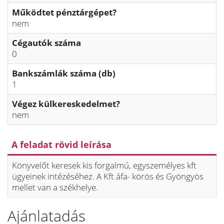
Működtet pénztárgépet?
nem
Cégautók száma
0
Bankszámlák száma (db)
1
Végez külkereskedelmet?
nem
A feladat rövid leírása
Könyvelőt keresek kis forgalmú, egyszemélyes kft
ügyeinek intézéséhez. A Kft áfa- körös és Gyöngyös
mellet van a székhelye.
Ajánlatadás