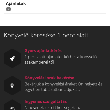
Ajánlatok
2
Könyvelő keresése 1 perc alatt:
Gyors ajánlatkérés
1 perc alatt ajánlatot kérhet a könyvelő-
szakemberektől
Könyvelési árak bekérése
Bekérjük a könyvelési árakat Ön helyett és
egyetlen táblázatban adjuk át.
Ingyenes szolgáltatás
Nincsenek rejtett költségek, az