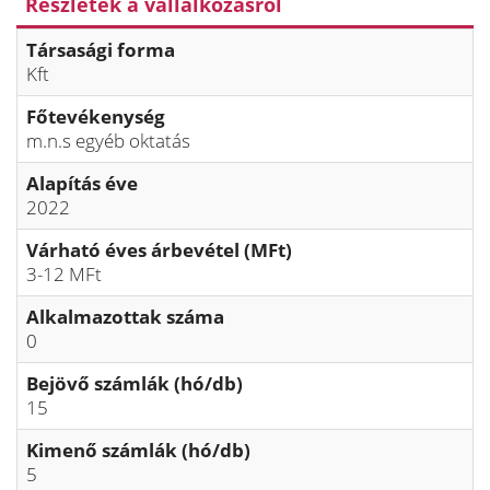
Részletek a vállalkozásról
Társasági forma
Kft
Főtevékenység
m.n.s egyéb oktatás
Alapítás éve
2022
Várható éves árbevétel (MFt)
3-12 MFt
Alkalmazottak száma
0
Bejövő számlák (hó/db)
15
Kimenő számlák (hó/db)
5