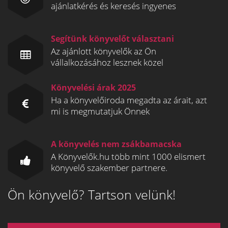
ajánlatkérés és keresés ingyenes
Segítünk könyvelőt választani
Az ajánlott könyvelők az Ön
vállalkozásához lesznek közel
Könyvelési árak 2025
Ha a könyvelőiroda megadta az árait, azt
mi is megmutatjuk Önnek
A könyvelés nem zsákbamacska
A Könyvelők.hu több mint 1000 elismert
könyvelő szakember partnere.
Ön könyvelő? Tartson velünk!