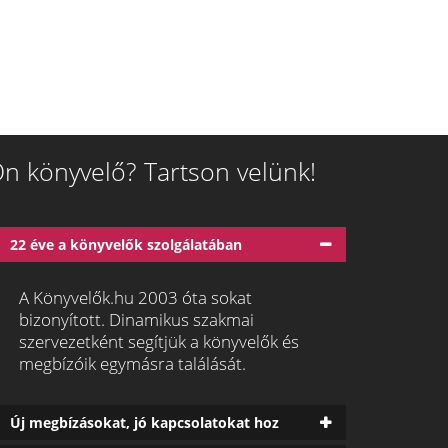
n könyvelő? Tartson velünk!
22 éve a könyvelők szolgálatában
A Könyvelők.hu 2003 óta sokat
bizonyított. Dinamikus szakmai
szervezetként segítjük a könyvelők és
megbízóik egymásra találását.
Új megbízásokat, jó kapcsolatokat hoz