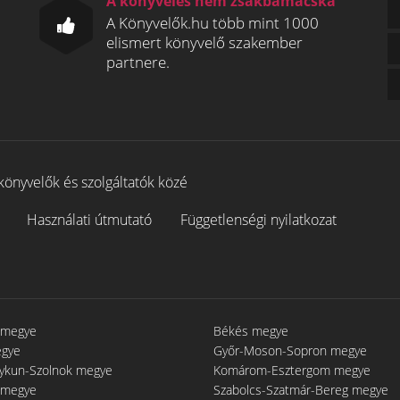
A könyvelés nem zsákbamacska
A Könyvelők.hu több mint 1000
elismert könyvelő szakember
partnere.
könyvelők és szolgáltatók közé
Használati útmutató
Függetlenségi nyilatkozat
 megye
Békés megye
egye
Győr-Moson-Sopron megye
gykun-Szolnok megye
Komárom-Esztergom megye
 megye
Szabolcs-Szatmár-Bereg megye