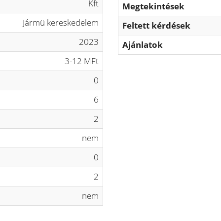
Kft
Megtekintések
Jármü kereskedelem
Feltett kérdések
2023
Ajánlatok
3-12 MFt
0
6
2
nem
0
2
nem