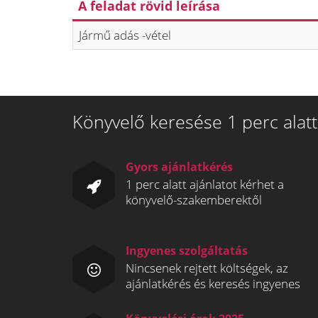
A feladat rövid leírása
Jármű adás -vétel
Könyvelő keresése 1 perc alatt
Gyors ajánlatkérés
1 perc alatt ajánlatot kérhet a
könyvelő-szakemberektől
Ingyenes szolgáltatás
Nincsenek rejtett költségek, az
ajánlatkérés és keresés ingyenes