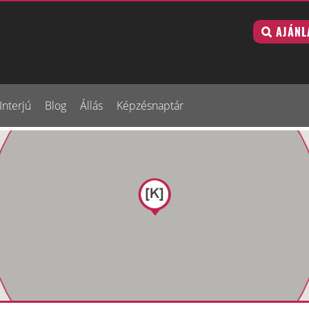
AJÁNL
Interjú
Blog
Állás
Képzésnaptár