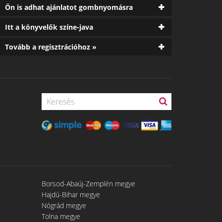
Ön is adhat ajánlatot gombnyomásra
Itt a könyvelők színe-java
Tovább a regisztrációhoz »
Borsod-Abaúj-Zemplén megye
Hajdú-Bihar megye
Nógrád megye
Tolna megye