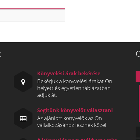
:
Ö
Könyvelési árak bekérése
Bekérjük a könyvelési árakat Ön
helyett és egyetlen táblázatban
adjuk át.
Segítünk könyvelőt választani
Az ajánlott könyvelők az Ön
vállalkozásához lesznek közel