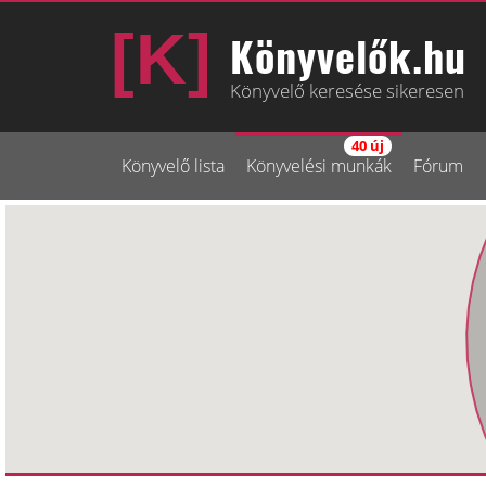
Könyvelők.hu
Könyvelő keresése sikeresen
40 új
Könyvelő lista
Könyvelési munkák
Fórum