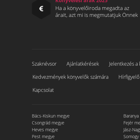
Könyvelési árak 2025
Ha a könyvelőiroda megadta az
árait, azt mi is megmutatjuk Önnek
Szaknévsor
Ajánlatkérések
Jelentkezés a 
Kedvezmények könyvelők számára
Hírfigyelő
Kapcsolat
Bács-Kiskun megye
Baranya
Csongrád megye
Fejér m
Heves megye
Jász-Na
Pest megye
Somogy