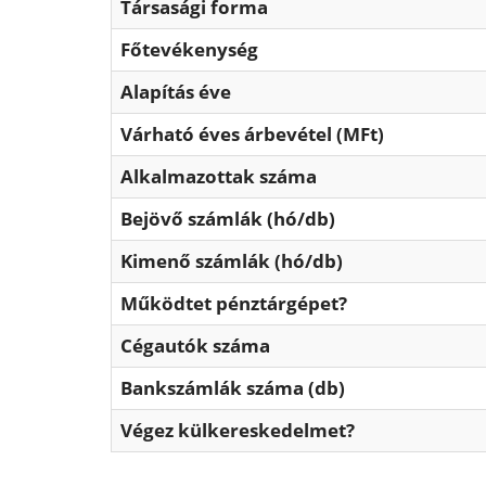
Társasági forma
Főtevékenység
Alapítás éve
Várható éves árbevétel (MFt)
Alkalmazottak száma
Bejövő számlák (hó/db)
Kimenő számlák (hó/db)
Működtet pénztárgépet?
Cégautók száma
Bankszámlák száma (db)
Végez külkereskedelmet?