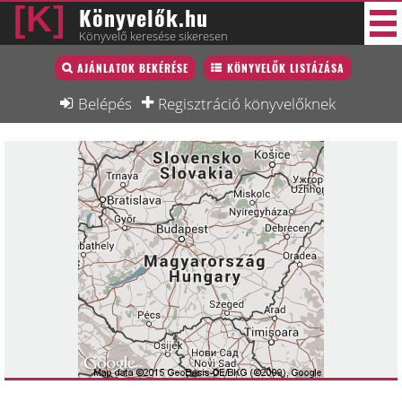
Könyvelők.hu
Könyvelő keresése sikeresen
Könyvelő lista
AJÁNLATOK BEKÉRÉSE
KÖNYVELŐK LISTÁZÁSA
38 új
Könyvelési munkák
Belépés
Regisztráció könyvelőknek
Fórum
Interjú
Blog
Állás
Képzésnaptár