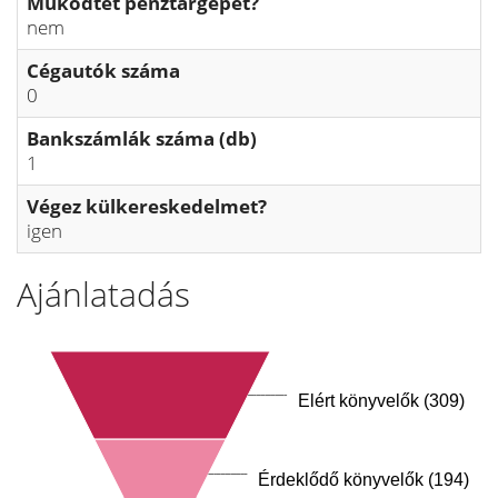
Működtet pénztárgépet?
nem
Cégautók száma
0
Bankszámlák száma (db)
1
Végez külkereskedelmet?
igen
Ajánlatadás
Elért könyvelők (309)
Érdeklődő könyvelők (194)