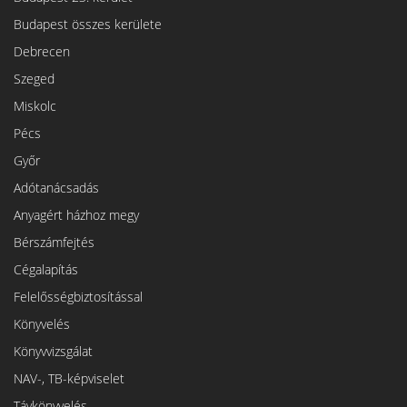
Budapest összes kerülete
Debrecen
Szeged
Miskolc
Pécs
Győr
Adótanácsadás
Anyagért házhoz megy
Bérszámfejtés
Cégalapítás
Felelősségbiztosítással
Könyvelés
Könyvvizsgálat
NAV-, TB-képviselet
Távkönyvelés