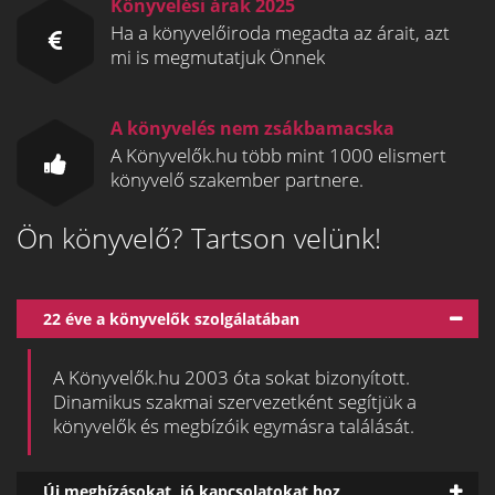
Könyvelési árak 2025
Ha a könyvelőiroda megadta az árait, azt
mi is megmutatjuk Önnek
A könyvelés nem zsákbamacska
A Könyvelők.hu több mint 1000 elismert
könyvelő szakember partnere.
Ön könyvelő? Tartson velünk!
22 éve a könyvelők szolgálatában
A Könyvelők.hu 2003 óta sokat bizonyított.
Dinamikus szakmai szervezetként segítjük a
könyvelők és megbízóik egymásra találását.
Új megbízásokat, jó kapcsolatokat hoz