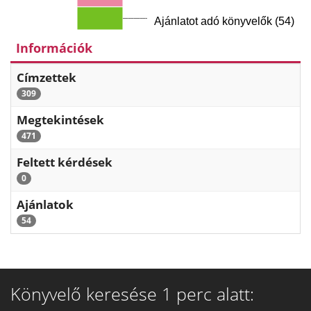
Ajánlatot adó könyvelők (54)
Információk
Címzettek
309
Megtekintések
471
Feltett kérdések
0
Ajánlatok
54
Könyvelő keresése 1 perc alatt: