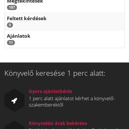
Megtekintések
187
Feltett kérdések
0
Ajánlatok
11
Könyvelő keresése 1 perc alatt:
Gyors ajánlatkérés
1 perc alatt ajánlatot kérhet a könyvelő-
szakemberektől
Könyvelési árak bekérése