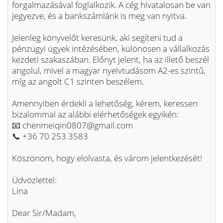
forgalmazásával foglalkozik. A cég hivatalosan be van
jegyezve, és a bankszámlánk is meg van nyitva.
Jelenleg könyvelőt keresünk, aki segíteni tud a
pénzügyi ügyek intézésében, különösen a vállalkozás
kezdeti szakaszában. Előnyt jelent, ha az illető beszél
angolul, mivel a magyar nyelvtudásom A2-es szintű,
míg az angolt C1 szinten beszélem.
Amennyiben érdekli a lehetőség, kérem, keressen
bizalommal az alábbi elérhetőségek egyikén:
📧 chenmeiqin0807@gmail.com
📞 +36 70 253 3583
Köszönöm, hogy elolvasta, és várom jelentkezését!
Üdvözlettel:
Lina
Dear Sir/Madam,