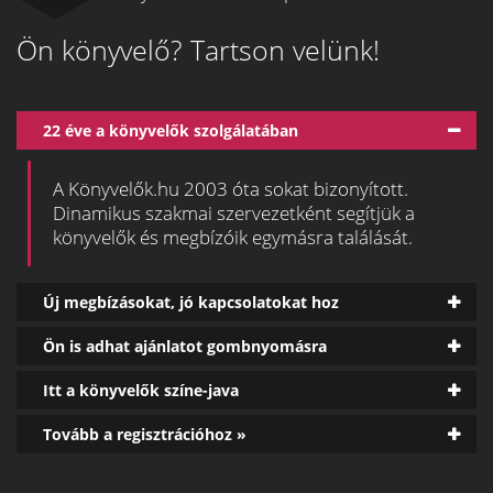
Ön könyvelő? Tartson velünk!
22 éve a könyvelők szolgálatában
A Könyvelők.hu 2003 óta sokat bizonyított.
Dinamikus szakmai szervezetként segítjük a
könyvelők és megbízóik egymásra találását.
Új megbízásokat, jó kapcsolatokat hoz
Ön is adhat ajánlatot gombnyomásra
Itt a könyvelők színe-java
Tovább a regisztrációhoz »