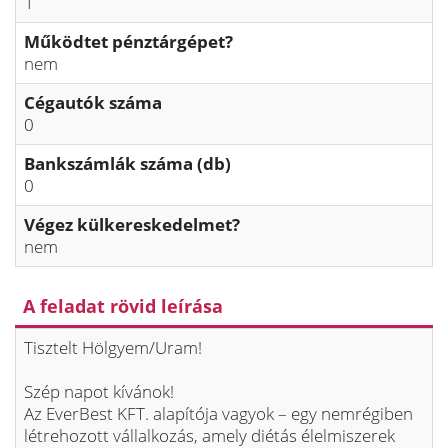
1
Működtet pénztárgépet?
nem
Cégautók száma
0
Bankszámlák száma (db)
0
Végez külkereskedelmet?
nem
A feladat rövid leírása
Tisztelt Hölgyem/Uram!
Szép napot kívánok!
Az EverBest KFT. alapítója vagyok – egy nemrégiben
létrehozott vállalkozás, amely diétás élelmiszerek