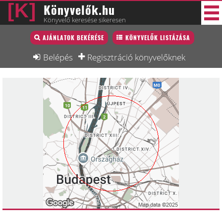
Könyvelők.hu
Könyvelő keresése sikeresen
Könyvelő lista
AJÁNLATOK BEKÉRÉSE
KÖNYVELŐK LISTÁZÁSA
48 új
Könyvelési munkák
Belépés
Regisztráció könyvelőknek
Fórum
Interjú
Blog
Állás
Képzésnaptár