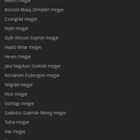
Békés megye
Borsod-Abaúj-Zemplén megye
Csongrád megye
Fejér megye
Győr-Moson-Sopron megye
Hajdú-Bihar megye
Heves megye
Jász-Nagykun-Szolnok megye
Komárom-Esztergom megye
Nógrád megye
Pest megye
Somogy megye
Szabolcs-Szatmár-Bereg megye
Tolna megye
Vas megye