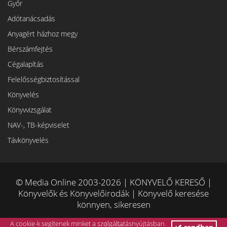
Győr
Adótanácsadás
Anyagért házhoz megy
Bérszámfejtés
Cégalapítás
Felelősségbiztosítással
Könyvelés
Könyvvizsgálat
NAV-, TB-képviselet
Távkönyvelés
© Media Online 2003-2026 | KÖNYVELŐ KERESŐ |
Könyvelők és Könyvelőirodák | Könyvelő keresése
könnyen, sikeresen
A cookie-k segítenek minket a szolgáltatásnyújtásban.