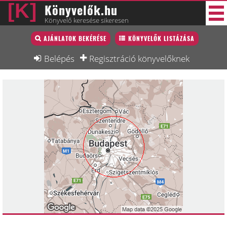
Könyvelők.hu
Könyvelő keresése sikeresen
Könyvelő lista
AJÁNLATOK BEKÉRÉSE
KÖNYVELŐK LISTÁZÁSA
46 új
Könyvelési munkák
Belépés
Regisztráció könyvelőknek
Fórum
Interjú
Blog
Állás
Képzésnaptár