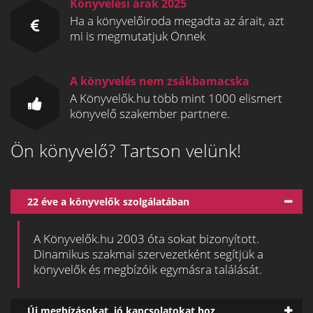
Könyvelési árak 2025
Ha a könyvelőiroda megadta az árait, azt
mi is megmutatjuk Önnek
A könyvelés nem zsákbamacska
A Könyvelők.hu több mint 1000 elismert
könyvelő szakember partnere.
Ön könyvelő? Tartson velünk!
22 éve a könyvelők szolgálatában
A Könyvelők.hu 2003 óta sokat bizonyított.
Dinamikus szakmai szervezetként segítjük a
könyvelők és megbízóik egymásra találását.
Új megbízásokat, jó kapcsolatokat hoz