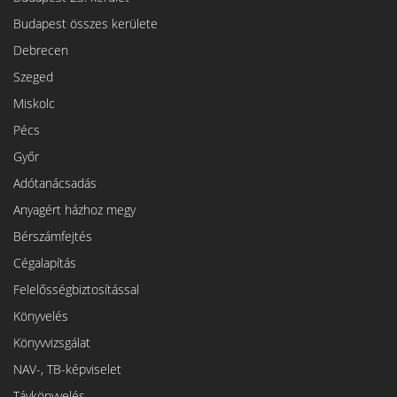
Budapest összes kerülete
Debrecen
Szeged
Miskolc
Pécs
Győr
Adótanácsadás
Anyagért házhoz megy
Bérszámfejtés
Cégalapítás
Felelősségbiztosítással
Könyvelés
Könyvvizsgálat
NAV-, TB-képviselet
Távkönyvelés