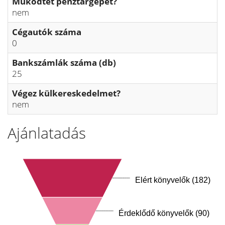
Működtet pénztárgépet?
nem
Cégautók száma
0
Bankszámlák száma (db)
25
Végez külkereskedelmet?
nem
Ajánlatadás
Elért könyvelők (182)
Érdeklődő könyvelők (90)