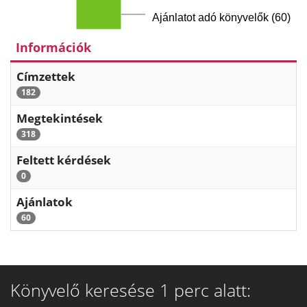
Ajánlatot adó könyvelők (60)
Információk
Címzettek
182
Megtekintések
318
Feltett kérdések
0
Ajánlatok
60
Könyvelő keresése 1 perc alatt: